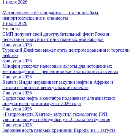
1 июля 2026
Метрологические стандарты — эталонная база,
импортозамещение и стандарты
1 июля 2026
Новости
СМП получит свой дноуглубительный флот: Россия
перестанет зависеть от иностранных земснарядов
9 августа 2026
Турецкий Джейхан может стать центром хранения и торговли
нефтью
8 августа 2026
Минфин ускоряет налоговые льготы для истощённых
месторождений — решение может быть принято осенью
7 августа 2026
Reuters: Индия наращивает закупки нефти в Африке и
готовится войти в венесуэльские проекты
7 августа 2026
Саудовская нефть в сентябре подешевеет для азиатских
покупателей до минимума с 2020 года
7 августа 2026
«Газпромнефть-Хантос» запустил технологию ГРП,
увеличивающую нефтедобычу в 2,5 раза без бурения
7 августа 2026
Заполненность газовых хранилищ Европы на 1 августа