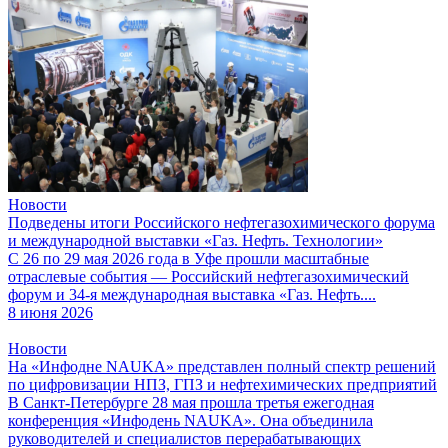
Новости
Подведены итоги Российского нефтегазохимического форума
и международной выставки «Газ. Нефть. Технологии»
С 26 по 29 мая 2026 года в Уфе прошли масштабные
отраслевые события — Российский нефтегазохимический
форум и 34-я международная выставка «Газ. Нефть....
8 июня 2026
Новости
На «Инфодне NAUKA» представлен полный спектр решений
по цифровизации НПЗ, ГПЗ и нефтехимических предприятий
В Санкт-Петербурге 28 мая прошла третья ежегодная
конференция «Инфодень NAUKA». Она объединила
руководителей и специалистов перерабатывающих