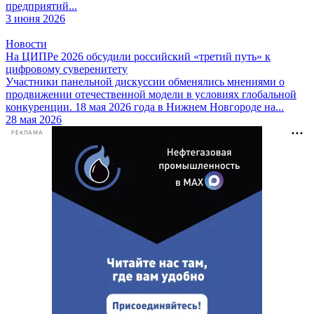
предприятий...
3 июня 2026
Новости
На ЦИПРе 2026 обсудили российский «третий путь» к
цифровому суверенитету
Участники панельной дискуссии обменялись мнениями о
продвижении отечественной модели в условиях глобальной
конкуренции. 18 мая 2026 года в Нижнем Новгороде на...
28 мая 2026
РЕКЛАМА