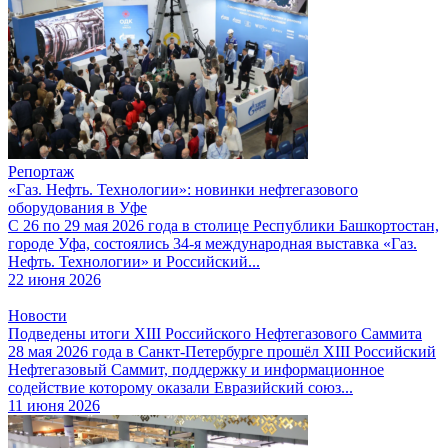
Репортаж
«Газ. Нефть. Технологии»: новинки нефтегазового
оборудования в Уфе
С 26 по 29 мая 2026 года в столице Республики Башкортостан,
городе Уфа, состоялись 34-я международная выставка «Газ.
Нефть. Технологии» и Российский...
22 июня 2026
Новости
Подведены итоги XIII Российского Нефтегазового Саммита
28 мая 2026 года в Санкт-Петербурге прошёл XIII Российский
Нефтегазовый Саммит, поддержку и информационное
содействие которому оказали Евразийский союз...
11 июня 2026