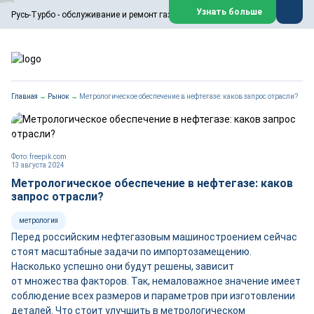
ООО «Русь-Турбо» занимается сервисом газовых и паровых
Узнать больше
Русь-Турбо - обслуживание и ремонт газовых паровых турбин
турбин, комплексным ремонтом, восстановлением,
техническим обслуживанием оборудования ТЭС,
зарубежных поршневых машин и компрессоров, которые
работают на нефтегазовых, нефтехимических,
металлургических и других предприятиях.
https://russturbo.ru/
Реклама. ООО «Русь-Турбо», ИНН 7802588950
Главная
→
Рынок
→
Метрологическое обеспечение в нефтегазе: каков запрос отрасли?
erid: F7NfYUJCUneVdwPs4znf
Перейти на сайт
Закрыть
Фото: freepik.com
13 августа 2024
Метрологическое обеспечение в нефтегазе: каков
запрос отрасли?
метрология
Перед российским нефтегазовым машиностроением сейчас
стоят масштабные задачи по импортозамещению.
Насколько успешно они будут решены, зависит
от множества факторов. Так, немаловажное значение имеет
соблюдение всех размеров и параметров при изготовлении
деталей. Что стоит улучшить в метрологическом