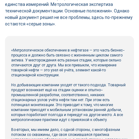
единства измерений. Метрологическая экспертиза
технической документации. Основные положения». Однако
новый документ решил не все проблемы, здесь по-прежнему
остаются «серые зоны».
«Метрологическое обеспечение в нефтегазе — это часть бизнес-­
процесса и должно быть связано с жизненным циклом самого
актива. У месторождения есть разные стадии, которые сильно
отличаются друг от друга. Мы все привыкли, что измерение
товарной нефти — это узел её учёта, элемент какой‑то
стационарной конструкции.
Но добывающие компании уходят от такого подхода. Товарный
продукт возникает ещё на стадии оценки и опытно-­
промышленной разработки, соответственно, никаких
стационарных узлов учёта нефти там нет. При этом есть
потенциал монетизации. Это приводит к тому, что многие
компании приходят к мобильным установкам ранней добычи,
которые поработают полгода и переедут на другое место. А все
метрологические практики идут с привязкой к объекту.
Во-вторых, мы имеем дело, с одной стороны, с многофазным
потоком со скважины, где своя сложившаяся практика