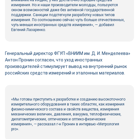
внимание на Индию, у них достаточно хорошие средства
измерения. Но и наши производители молодцы, пользуются
окном возможностей даже без активной государственной
поддержки. Санкции подстегнули разработку новых типов
измерения. По соотношению сейчас чуть больше отечественных,
чуть меньше иностранных средств измерения», — добавил
Евгений Лазаренко.
Генеральный директор ФГУП «ВНИИМ им. Д. И. Менделеева»
Антон Пронин согласен, что уход иностранных
производителей стимулирует вывод на внутренний рынок
российских средств измерений и эталонных материалов.
«Мы готовы приступить к разработке и созданию высокоточного
измерительного оборудования в таких областях, как измерения
физико-­химического состава и свой­ств вещества, измерения
механических величин, давления, вакуума, теплофизические,
дилатометрические, оптические и оптико-­физические
измерения», — рассказал г-н Пронин в интервью «Метрология
pro».