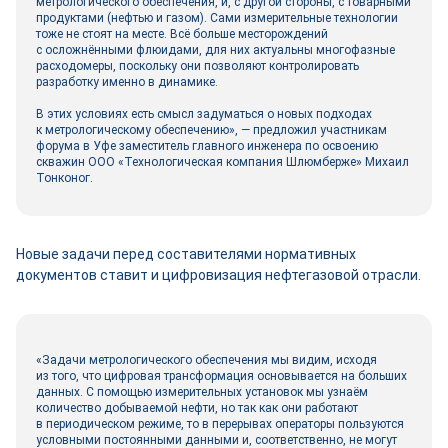
метрологического обеспечения, и, с другой стороны, с товарными
продуктами (нефтью и газом). Сами измерительные технологии
тоже не стоят на месте. Всё больше месторождений
с осложнёнными флюидами, для них актуальны многофазные
расходомеры, поскольку они позволяют контролировать
разработку именно в динамике.
В этих условиях есть смысл задуматься о новых подходах
к метрологическому обеспечению», — предложил участникам
форума в Уфе заместитель главного инженера по освоению
скважин ООО «Технологическая компания Шлюмберже» Михаил
Тонконог.
Новые задачи перед составителями нормативных
документов ставит и цифровизация нефтегазовой отрасли.
«Задачи метрологического обеспечения мы видим, исходя
из того, что цифровая трансформация основывается на больших
данных. С помощью измерительных установок мы узнаём
количество добываемой нефти, но так как они работают
в периодическом режиме, то в перерывах операторы пользуются
условными постоянными данными и, соответственно, не могут