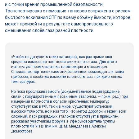
и с точки зрения промышленной безопасности.
Транспортировка с помощью танкеров сопряжена с риском
быстрого вскипания СПГ по всему объёму ёмкости, которое
может произойти в результате самопроизвольного
смешивания слоёв газа разной плотности.
«Чтобы не допустить таких катастроф, как раз применяют
средства измерения плотности сжиженного газа. Для этого
используют промышленные плотномеры и массомеры.
С недавних пор появились отечественные производители таких
приборов, способных измерять плотность газа при криогенных
температурах.
Но пока прослеживаемость (документальное подтверждение
связи с государственным первичным эталоном, — прим. ред.) при
измерении плотности в области криогенных температур
отсутствует как в РФ, так и в мире. Существуют установки
высокой точности, но из-за того, что метод дорогой и технически
сложный, парк разрядных эталонов отсутствует в принципе», —
рассказал участникам форума в Уфе руководитель группы
плотности ФГУП ВНИМ им. Д. М. Менделеева Алексей
Домостроев.