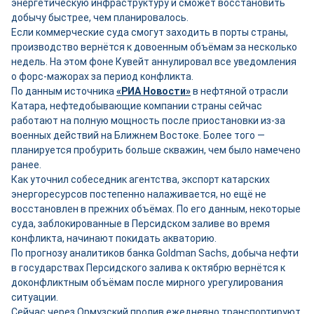
энергетическую инфраструктуру и сможет восстановить
добычу быстрее, чем планировалось.
Если коммерческие суда смогут заходить в порты страны,
производство вернётся к довоенным объёмам за несколько
недель. На этом фоне Кувейт аннулировал все уведомления
о форс-мажорах за период конфликта.
По данным источника
«РИА Новости»
в нефтяной отрасли
Катара, нефтедобывающие компании страны сейчас
работают на полную мощность после приостановки из-за
военных действий на Ближнем Востоке. Более того —
планируется пробурить больше скважин, чем было намечено
ранее.
Как уточнил собеседник агентства, экспорт катарских
энергоресурсов постепенно налаживается, но ещё не
восстановлен в прежних объёмах. По его данным, некоторые
суда, заблокированные в Персидском заливе во время
конфликта, начинают покидать акваторию.
По прогнозу аналитиков банка Goldman Sachs, добыча нефти
в государствах Персидского залива к октябрю вернётся к
доконфликтным объёмам после мирного урегулирования
ситуации.
Сейчас через Ормузский пролив ежедневно транспортируют