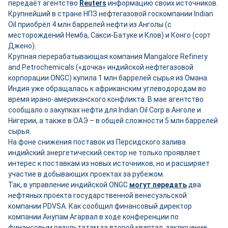
передаёт агентство
Reuters
информацию своих источников.
Крупнейший в стране НПЗ нефтегазовой госкомпании Indian
Oil приобрёл 4 млн баррелей нефти из Анголы (с
месторождений Немба, Сакси-Батуке и Клов) и Конго (сорт
Джено).
Крупная перерабатывающая компания Mangalore Refinery
and Petrochemicals («дочка» индийской нефтегазовой
корпорации ONGC) купила 1 млн баррелей сырья из Омана.
Индия уже обращалась к африканским углеводородам во
время ирано-американского конфликта. В мае агентство
сообщало о закупках нефти для Indian Oil Corp в Анголе и
Нигерии, а также в ОАЭ – в общей сложности 5 млн баррелей
сырья.
На фоне снижения поставок из Персидского залива
индийский энергетический сектор не только проявляет
интерес к поставкам из новых источников, но и расширяет
участие в добывающих проектах за рубежом.
Так, в управление индийской ONGC
могут передать
два
нефтяных проекта государственной венесуэльской
компании PDVSA. Как сообщил финансовый директор
компании Анупам Агарвал в ходе конференции по
финансовым результатам за второй квартал, заключение