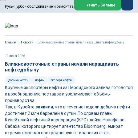
ООО «Русь-Турбо» занимается сервисом газовых и паровых
Узнать больше
Русь-Турбо - обслуживание и ремонт газовых паровых турбин
турбин, комплексным ремонтом, восстановлением,
техническим обслуживанием оборудования ТЭС,
зарубежных поршневых машин и компрессоров, которые
работают на нефтегазовых, нефтехимических,
металлургических и других предприятиях.
https://russturbo.ru/
Реклама. ООО «Русь-Турбо», ИНН 7802588950
Главная
→
Новости
→
Ближневосточные страны начали наращивать нефтедобычу
erid: F7NfYUJCUneVdwPs4znf
Перейти на сайт
Закрыть
19 июня 2026
Ближневосточные страны начали наращивать
нефтедобычу
добыча нефти
нефть
экспорт нефти
Крупные экспортёры нефти из Персидского залива готовятся
к возобновлению поставок и увеличивают объёмы
производства.
Так, в Кувейте
заявили
, что в течение недели добыча нефти
достигнет 2 млн баррелей в сутки. По словам главы
Кувейтской нефтяной корпорации (KPC) шейха Навафа ас-
Сабаха, которого цитирует агентство Bloomberg, эмират
отремонтировал пострадавшую от иранских атак