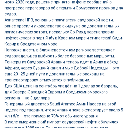
июня 2020 года, решение принято на фоне сообщений о
прогрессе переговоров об открытии Ормузского пролива для
судов.
Азиатские НПЗ, основные покупатели саудовской нефти,
ранее просили у королевства скидку из-за дополнительных
логистических затрат, поскольку Эр-Рияд перенаправил
нефтеэкспорт в порт Янбу в Красном море и египетский Сиди-
Керир в Средиземном море.
Напряжённость в ближневосточном регионе заставляет
судовладельцев выбирать более безопасные маршруты.
Танкеры из Саудовской Аравии теперь идут в Азию в обход
Африки, через Суэцкий канал и мыс Доброй Надежды — это
ещё 20–25 дней пути и дополнительные расходы на
транспортировку, отмечается в публикации.
Для США цена на сентябрь упадёт на 1 доллар за баррель,
для Северо-Западной Европы и Средиземноморского
региона — на 3 доллара.
Генеральный директор Saudi Aramco Амин Нассер на этой
неделе подтвердил, что компания пока экспортирует около 5
млн б/с — это примерно 70% от обычного уровня.
В июле американский импорт саудовской нефти обнулился