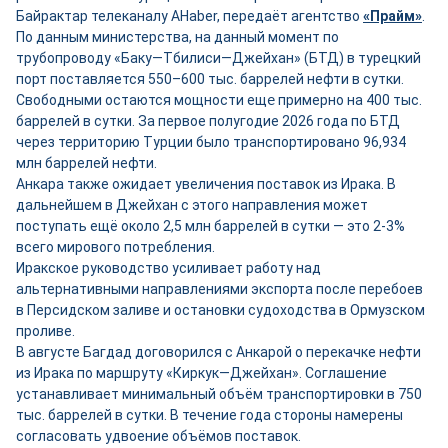
Байрактар телеканалу AHaber, передаёт агентство
«Прайм»
.
По данным министерства, на данный момент по
трубопроводу «Баку—Тбилиси—Джейхан» (БТД) в турецкий
порт поставляется 550–600 тыс. баррелей нефти в сутки.
Свободными остаются мощности ещ
е
примерно на 400 тыс.
баррелей в сутки. За первое полугодие 2026 года по БТД
через территорию Турции было транспортировано 96,934
млн баррелей нефти.
Анкара также ожидает увеличения поставок из Ирака. В
дальнейшем в Джейхан с этого направления может
поступать ещё около 2,5 млн баррелей в сутки — это 2-3%
всего мирового потребления.
Иракское руководство усиливает работу над
альтернативными направлениями экспорта после перебоев
в Персидском заливе и остановки судоходства в Ормузском
проливе.
В августе Багдад договорился с Анкарой о перекачке нефти
из Ирака по маршруту «Киркук—Джейхан». Соглашение
устанавливает минимальный объём транспортировки в 750
тыс. баррелей в сутки. В течение года стороны намерены
согласовать удвоение объёмов поставок.