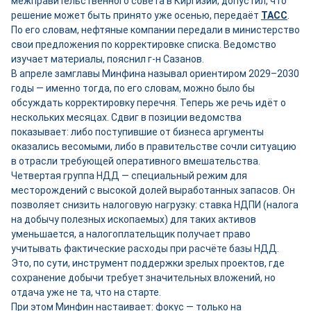
межправительственного совета в Киргизии, допустил, что
решение может быть принято уже осенью, передаёт
ТАСС
.
По его словам, нефтяные компании передали в министерство
свои предложения по корректировке списка. Ведомство
изучает материалы, пояснил г-н Сазанов.
В апреле замглавы Минфина называл ориентиром 2029–2030
годы — именно тогда, по его словам, можно было бы
обсуждать корректировку перечня. Теперь же речь идёт о
нескольких месяцах. Сдвиг в позиции ведомства
показывает: либо поступившие от бизнеса аргументы
оказались весомыми, либо в правительстве сочли ситуацию
в отрасли требующей оперативного вмешательства.
Четвертая группа НДД — специальный режим для
месторождений с высокой долей выработанных запасов. Он
позволяет снизить налоговую нагрузку: ставка НДПИ (налога
на добычу полезных ископаемых) для таких активов
уменьшается, а налогоплательщик получает право
учитывать фактические расходы при расчёте базы НДД.
Это, по сути, инструмент поддержки зрелых проектов, где
сохранение добычи требует значительных вложений, но
отдача уже не та, что на старте.
При этом Минфин настаивает: фокус — только на