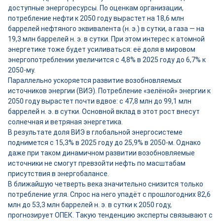
доступные энергоресурсы. По оценкам организации,
потребление нефти к 2050 году вырастет на 18,6 млн
баррелей нефтяного эквивалента (н. э.) в сутки, а газа — на
19,3 млн баррелей н. э. в сутки. При этом интерес к атомной
энергетике тоже будет усиливаться: её доля в мировом
энергопотреблении увеличится с 4,8% в 2025 году до 6,7% к
2050-му.
Параллельно ускоряется развитие возобновляемых
источников энергии (ВИЭ). Потребление «зелёной» энергии к
2050 году вырастет почти вдвое: с 47,8 млн до 99,1 млн
баррелей н. э. в сутки. Основной вклад в этот рост внесут
солнечная и ветряная энергетика.
В результате доля ВИЭ в глобальной энергосистеме
поднимется с 15,3% в 2025 году до 25,9% в 2050-м. Однако
даже при таком динамичном развитии возобновляемые
источники не смогут превзойти нефть по масштабам
присутствия в энергобалансе.
В ближайшую четверть века значительно снизится только
потребление угля. Спрос на него упадёт с прошлогодних 82,6
млн до 53,3 млн баррелей н. э. в сутки к 2050 году,
прогнозирует ОПЕК. Такую тенденцию эксперты связывают с