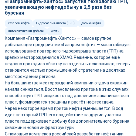
«Газпромнефть-Хантос» запустил технологию ГРП,
увеличивающую нефтедобычу в 2,5 раза без
бурения
газпром нефть
Гидроразрыв пласта (ГРП)
добыча нефти
интенсификация добычи
нефть
Компания «Газпромнефть-Хантос» — самое крупное
добывающее предприятие «Газпром нефти» — масштабирует
использование повторного гидроразрыва пласта (ГРП) на
зрелых месторождениях в ХМАО. Решение, которое ещё
недавно проходило обкатку на отдельных скважинах, теперь
становится частью промышленной стратегии на десятках
месторождений региона.
На большинстве месторождений компании отдача скважин
начала снижаться. Восстановлению притока в этих случаях
способствует ГРП: жидкость под давлением закачивается в
пласт, формируются трещины и растёт нефтеотдача.
Через некоторое время приток нефти уменьшается. В ход
идёт повторный ГРП: его воздействие на другие участки
пласта поддерживает добычу без дополнительного бурения
скважин и новой инфраструктуры.
С помощью комплекса российской разработки нефтяники