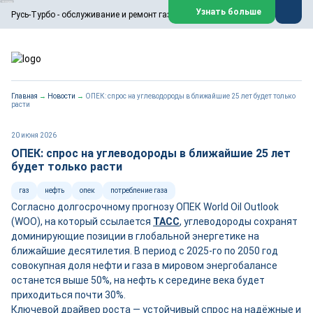
ООО «Русь-Турбо» занимается сервисом газовых и паровых
Узнать больше
Русь-Турбо - обслуживание и ремонт газовых паровых турбин
турбин, комплексным ремонтом, восстановлением,
техническим обслуживанием оборудования ТЭС,
зарубежных поршневых машин и компрессоров, которые
работают на нефтегазовых, нефтехимических,
металлургических и других предприятиях.
https://russturbo.ru/
Реклама. ООО «Русь-Турбо», ИНН 7802588950
Главная
→
Новости
→
ОПЕК: спрос на углеводороды в ближайшие 25 лет будет только
erid: F7NfYUJCUneVdwPs4znf
расти
Перейти на сайт
Закрыть
20 июня 2026
ОПЕК: спрос на углеводороды в ближайшие 25 лет
будет только расти
газ
нефть
опек
потребление газа
Согласно долгосрочному прогнозу ОПЕК World Oil Outlook
(WOO), на который ссылается
ТАСС
, углеводороды сохранят
доминирующие позиции в глобальной энергетике на
ближайшие десятилетия. В период с 2025-го по 2050 год
совокупная доля нефти и газа в мировом энергобалансе
останется выше 50%, на нефть к середине века будет
приходиться почти 30%.
Ключевой драйвер роста — устойчивый спрос на надёжные и