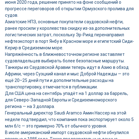
июня 2020 года, решение принято на фоне сообщений о
прогрессе переговоров об открытии Ормузского пролива для
судов.
Азиатские НПЗ, основные покупатели саудовской нефти,
ранее просили у королевства скидку из-за дополнительных
логистических затрат, поскольку Эр-Рияд перенаправил
нефтеэкспорт в порт Янбу в Красном море и египетский Сиди-
Керир в Средиземном море.
Напряжённость в ближневосточном регионе заставляет
судовладельцев выбирать более безопасные маршруты.
Танкеры из Саудовской Аравии теперь идут в Азию в обход
Африки, через Суэцкий канал и мыс Доброй Надежды — это
ещё 20–25 дней пути и дополнительные расходы на
транспортировку, отмечается в публикации.
Для США цена на сентябрь упадёт на 1 доллар за баррель,
для Северо-Западной Европы и Средиземноморского
региона — на 3 доллара.
Генеральный директор Saudi Aramco Амин Нассер на этой
неделе подтвердил, что компания пока экспортирует около 5
млн б/с — это примерно 70% от обычного уровня.
В июле американский импорт саудовской нефти обнулился