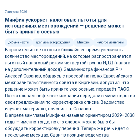
7 августа 2026
Минфин ускоряет налоговые льготы для
истощённых месторождений — решение может
быть принято осенью
добыча нефти
зрелые месторождения
Минфин
налоговые льготы
В правительстве готовы в ближайшее время увеличить
количество месторождений, на которые распространяется
льготный налоговый режим четвёртой группы НДД (налога
на дополнительный доход). Замминистра финансов РФ
Алексей Сазанов, общаясь с прессой на полях Евразийского
межправительственного совета в Киргизии, допустил, что
решение может быть принято уже осенью, передаёт
ТАСС
.
По его словам, нефтяные компании передали в министерство
свои предложения по корректировке списка. Ведомство
изучает материалы, пояснил г-н Сазанов.
В апреле замглавы Минфина называл ориентиром 2029–2030
годы — именно тогда, по его словам, можно было бы
обсуждать корректировку перечня. Теперь же речь идёт о
нескольких месяцах. Сдвиг в позиции ведомства