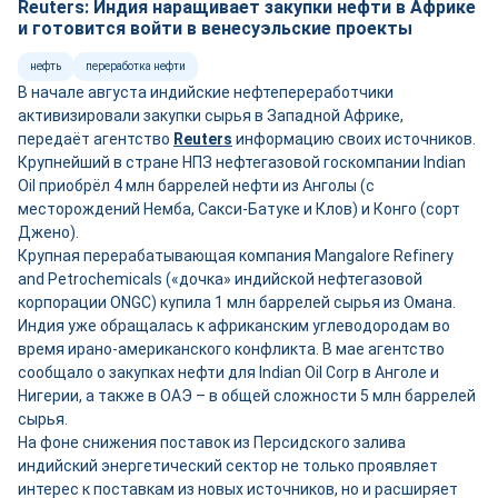
Reuters: Индия наращивает закупки нефти в Африке
и готовится войти в венесуэльские проекты
нефть
переработка нефти
В начале августа индийские нефтепереработчики
активизировали закупки сырья в Западной Африке,
передаёт агентство
Reuters
информацию своих источников.
Крупнейший в стране НПЗ нефтегазовой госкомпании Indian
Oil приобрёл 4 млн баррелей нефти из Анголы (с
месторождений Немба, Сакси-Батуке и Клов) и Конго (сорт
Джено).
Крупная перерабатывающая компания Mangalore Refinery
and Petrochemicals («дочка» индийской нефтегазовой
корпорации ONGC) купила 1 млн баррелей сырья из Омана.
Индия уже обращалась к африканским углеводородам во
время ирано-американского конфликта. В мае агентство
сообщало о закупках нефти для Indian Oil Corp в Анголе и
Нигерии, а также в ОАЭ – в общей сложности 5 млн баррелей
сырья.
На фоне снижения поставок из Персидского залива
индийский энергетический сектор не только проявляет
интерес к поставкам из новых источников, но и расширяет