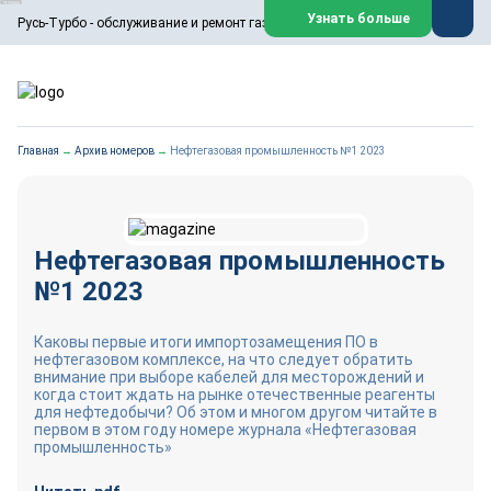
ООО «Русь-Турбо» занимается сервисом газовых и паровых
Узнать больше
Русь-Турбо - обслуживание и ремонт газовых паровых турбин
турбин, комплексным ремонтом, восстановлением,
техническим обслуживанием оборудования ТЭС,
зарубежных поршневых машин и компрессоров, которые
работают на нефтегазовых, нефтехимических,
металлургических и других предприятиях.
https://russturbo.ru/
Реклама. ООО «Русь-Турбо», ИНН 7802588950
Главная
→
Архив номеров
→
Нефтегазовая промышленность №1 2023
erid: F7NfYUJCUneVdwPs4znf
Перейти на сайт
Закрыть
Нефтегазовая промышленность
№1 2023
Каковы первые итоги импортозамещения ПО в
нефтегазовом комплексе, на что следует обратить
внимание при выборе кабелей для месторождений и
когда стоит ждать на рынке отечественные реагенты
для нефтедобычи? Об этом и многом другом читайте в
первом в этом году номере журнала «Нефтегазовая
промышленность»