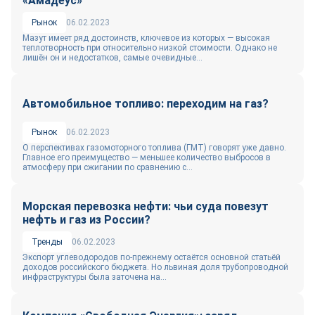
«Амадеус»
Рынок
06.02.2023
Мазут имеет ряд достоинств, ключевое из которых — высокая
теплотворность при относительно низкой стоимости. Однако не
лишён он и недостатков, самые очевидные...
Автомобильное топливо: переходим на газ?
Рынок
06.02.2023
О перспективах газомоторного топлива (ГМТ) говорят уже давно.
Главное его преимущество — меньшее количество выбросов в
атмосферу при сжигании по сравнению с...
Морская перевозка нефти: чьи суда повезут
нефть и газ из России?
Тренды
06.02.2023
Экспорт углеводородов по-прежнему остаётся основной статьёй
доходов российского бюджета. Но львиная доля трубопроводной
инфраструктуры была заточена на...