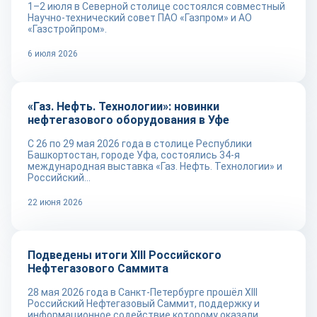
1–2 июля в Северной столице состоялся совместный
Научно-технический совет ПАО «Газпром» и АО
«Газстройпром».
6 июля 2026
Репортаж
«Газ. Нефть. Технологии»: новинки
нефтегазового оборудования в Уфе
С 26 по 29 мая 2026 года в столице Республики
Башкортостан, городе Уфа, состоялись 34-я
международная выставка «Газ. Нефть. Технологии» и
Российский...
22 июня 2026
Новости
Подведены итоги XIII Российского
Нефтегазового Саммита
28 мая 2026 года в Санкт-Петербурге прошёл XIII
Российский Нефтегазовый Саммит, поддержку и
информационное содействие которому оказали