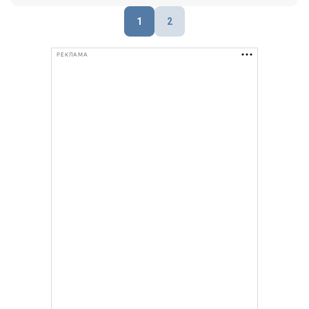
Пагинация
1
2
записей
РЕКЛАМА