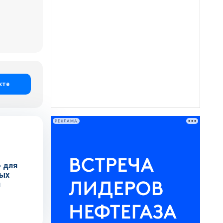
кте
РЕКЛАМА
 для
ных
и