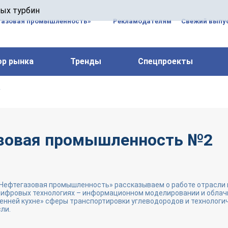
 паровых турбин, комплексным ремонтом, восстановлени
вых турбин
 компрессоров, которые работают на нефтегазовых, неф
газовая промышленность»
Рекламодателям
Свежий выпус
ор рынка
Тренды
Спецпроекты
2
зовая промышленность №2
«Нефтегазовая промышленность» рассказываем о работе отрасли 
 цифровых технологиях – информационном моделировании и обла
енней кухне» сферы транспортировки углеводородов и технологи
ли.