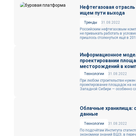
Нефтегазовая отрасль 
ищем пути выхода
Тренды
31.08.2022
Российским нефтегазовым комп
не привыкать работать в услови
пришлось столкнуться ещё в 2014
Информационное модел
проектировании площа
месторождений в ком
Технологии
31.08.2022
При любом строительстве нужен
проектирование площадок на н
Западной Сибири — особенно сл
Облачные хранилища: 
данные
Технологии
31.08.2022
По подсчётам Института статис
экономики знаний ВШЭ, в переч