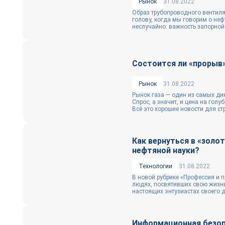
Рынок
31.08.2022
Образ трубопроводного вентиля
голову, когда мы говорим о неф
неслучайно: важность запорной 
Состоится ли «прорыв»
Рынок
31.08.2022
Рынок газа — один из самых ди
Спрос, а значит, и цена на голу
Всё это хорошие новости для стр
Как вернуться в «золо
нефтяной науки?
Технологии
31.08.2022
В новой рубрике «Профессия и 
людях, посвятивших свою жизнь
настоящих энтузиастах своего д
Информационная безоп