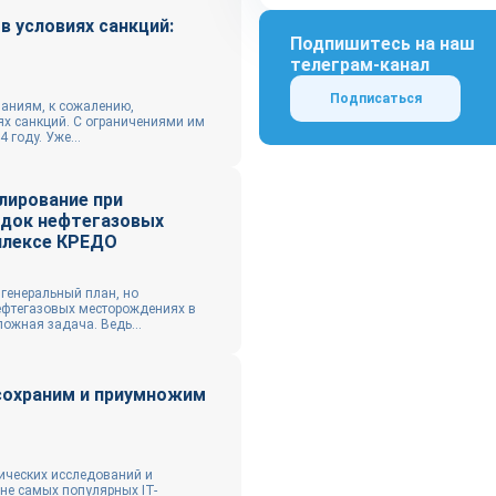
в условиях санкций:
Подпишитесь на наш
телеграм-канал
Подписаться
аниям, к сожалению,
ях санкций. С ограничениями им
 году. Уже...
ирование при
док нефтегазовых
плексе КРЕДО
 генеральный план, но
ефтегазовых месторождениях в
ожная задача. Ведь...
сохраним и приумножим
тических исследований и
не самых популярных IT-