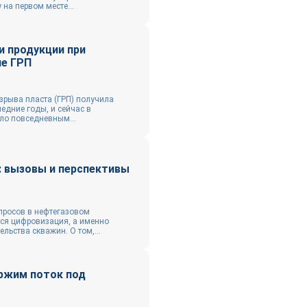
 на первом месте...
и продукции при
ле ГРП
зрыва пласта (ГРП) получила
едние годы, и сейчас в
ло повседневным...
: вызовы и перспективы
просов в нефтегазовом
ся цифровизация, а именно
льства скважин. О том,...
ержим поток под