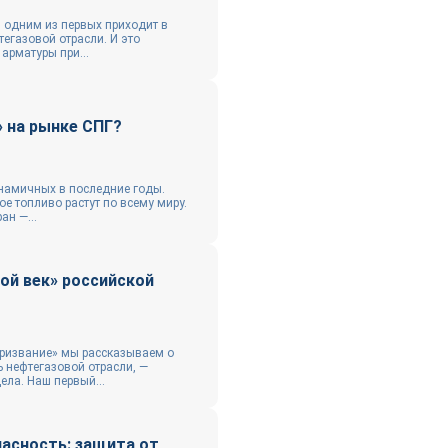
 одним из первых приходит в
тегазовой отрасли. И это
арматуры при...
 на рынке СПГ?
намичных в последние годы.
бое топливо растут по всему миру.
ан —...
той век» российской
призвание» мы рассказываем о
 нефтегазовой отрасли, —
ела. Наш первый...
асность: защита от