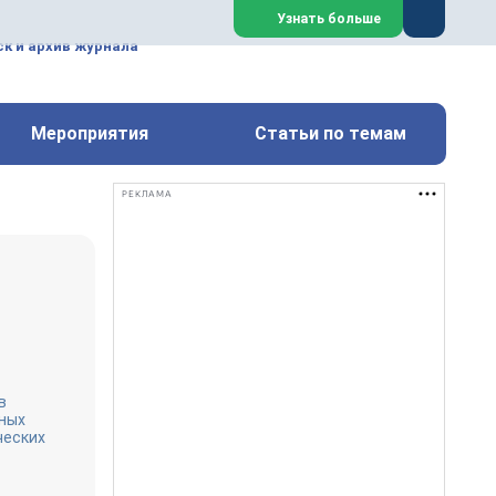
ем, техническим обслуживанием
Узнать больше
техимических, металлургических
к и архив журнала
Перейти на сайт
Закрыть
Мероприятия
Статьи по темам
РЕКЛАМА
в
чных
ческих