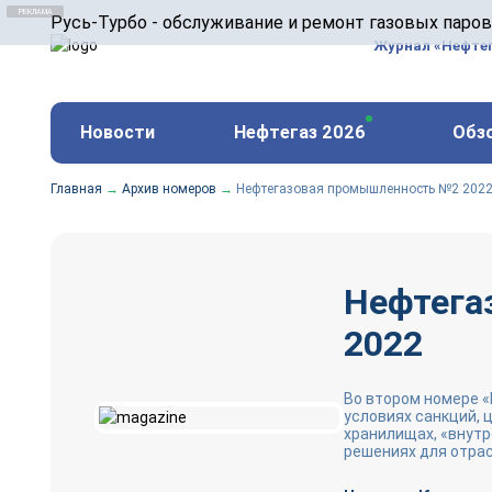
ООО «Русь-Турбо» занимается сервисом газовых и
Русь-Турбо - обслуживание и ремонт газовых паро
оборудования ТЭС, зарубежных поршневых машин и
Журнал «Нефте
и других предприятиях.
https://russturbo.ru/
Реклама. ООО «Русь-Турбо», ИНН 7802588950
Новости
Нефтегаз 2026
Обз
erid: F7NfYUJCUneVdwPs4znf
Главная
→
Архив номеров
→
Нефтегазовая промышленность №2 202
Нефтега
2022
Во втором номере 
условиях санкций,
хранилищах, «внутр
решениях для отрас