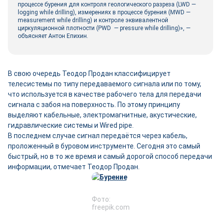
процессе бурения для контроля геологического разреза (LWD —
logging while drilling), измерениях в процессе бурения (MWD —
measurement while drilling) и контроле эквивалентной
циркуляционной плотности (PWD — pressure while drilling)», —
объясняет Антон Епихин.
В свою очередь Теодор Продан классифицирует
телесистемы по типу передаваемого сигнала или по тому,
что используется в качестве рабочего тела для передачи
сигнала с забоя на поверхность. По этому принципу
выделяют кабельные, электромагнитные, акустические,
гидравлические системы и Wired pipe.
В последнем случае сигнал передаётся через кабель,
проложенный в буровом инструменте. Сегодня это самый
быстрый, но в то же время и самый дорогой способ передачи
информации, отмечает Теодор Продан.
Фото:
freepik.com