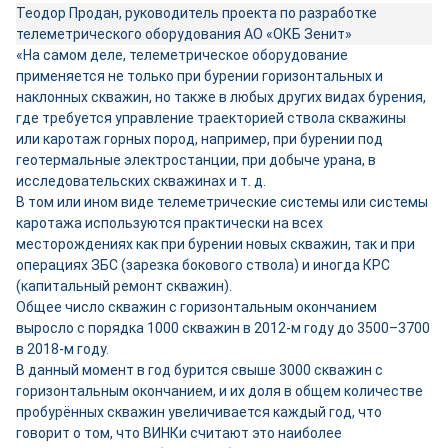
Теодор Продан, руководитель проекта по разработке
телеметрического оборудования АО «ОКБ Зенит»
«На самом деле, телеметрическое оборудование
применяется не только при бурении горизонтальных и
наклонных скважин, но также в любых других видах бурения,
где требуется управление траекторией ствола скважины
или каротаж горных пород, например, при бурении под
геотермальные электростанции, при добыче урана, в
исследовательских скважинах и т. д.
В том или ином виде телеметрические системы или системы
каротажа используются практически на всех
месторождениях как при бурении новых скважин, так и при
операциях ЗБС (зарезка бокового ствола) и иногда КРС
(капитальный ремонт скважин).
Общее число скважин с горизонтальным окончанием
выросло с порядка 1000 скважин в 2012-м году до 3500–3700
в 2018-м году.
В данный момент в год бурится свыше 3000 скважин с
горизонтальным окончанием, и их доля в общем количестве
пробурённых скважин увеличивается каждый год, что
говорит о том, что ВИНКи считают это наиболее