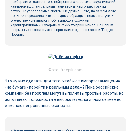
прибор литоплотностного нейтронного каротажа, акустический
каверномер, спектральный гаммазонд, картограф границ,
роторные управляемые системы и другие — это, на самом деле,
попытки переосмыслить западные образцы с целью получить
отечественные аналоги, обладающие схожими
характеристиками. Говорить о каких-то принципиально новых
прорывных технологиях не приходится», — согласен и Теодор
Продан.
Фото: freepik.com
Что нужно сделать для того, чтобы от импортозамещения
«на бумаге» перейти к реальным делам? Пока российские
компании без проблем могут выполнять простые работы, но
испытывают сложности в высокотехнологичном сегменте,
отмечают опрошенные эксперты.
«Отечественные производители оборудования находятся в