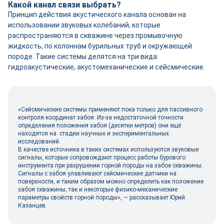
Какой канал связи выбрать?
Принцип действия акустического канала основан на
использовании звуковых колебаний, которые
распространяются в скважине через промывочную
жидкость, по колоннам бурильных труб и окружающей
породе. Такие системы делятся на три вида:
гидроакустические, акустомеханические и сейсмические.
«Сейсмические системы применяют пока только для пассивного
контроля координат забоя. Из-за недостаточной точности
определения положения забоя (десятки метров) они ещё
находятся на стадии научных и экспериментальных
исследований.
В качестве источника в таких системах используются звуковые
сигналы, которые сопровождают процесс работы бурового
инструмента при разрушении горной породы на забое скважины.
Сигналы с забоя улавливают сейсмические датчики на
поверхности, и таким образом можно определить как положение
забоя скважины, так и некоторые физико-механические
параметры свойств горной породы», — рассказывает Юрий
Казанцев.