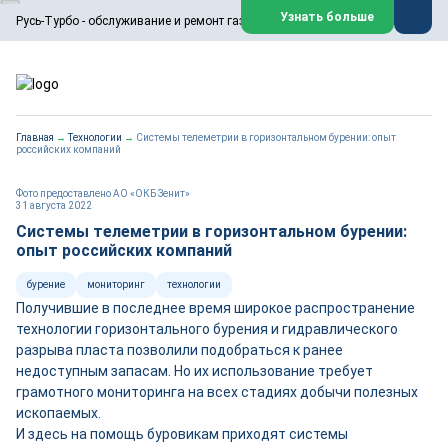
ООО «Русь-Турбо» занимается сервисом газовых и паровых
Узнать больше
Русь-Турбо - обслуживание и ремонт газовых паровых турбин
турбин, комплексным ремонтом, восстановлением,
техническим обслуживанием оборудования ТЭС,
зарубежных поршневых машин и компрессоров, которые
работают на нефтегазовых, нефтехимических,
металлургических и других предприятиях.
https://russturbo.ru/
Реклама. ООО «Русь-Турбо», ИНН 7802588950
Главная
→
Технологии
→
Системы телеметрии в горизонтальном бурении: опыт
erid: F7NfYUJCUneVdwPs4znf
российских компаний
Перейти на сайт
Закрыть
Фото предоставлено АО «ОКБ Зенит»
31 августа 2022
Системы телеметрии в горизонтальном бурении:
опыт российских компаний
бурение
мониторинг
технологии
Получившие в последнее время широкое распространение
технологии горизонтального бурения и гидравлического
разрыва пласта позволили подобраться к ранее
недоступным запасам. Но их использование требует
грамотного мониторинга на всех стадиях добычи полезных
ископаемых.
И здесь на помощь буровикам приходят системы