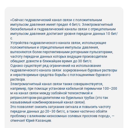
«Сейчас гидравлический канал связи с положительным
импульсом давления имеет предел 4 бит/с. Электромагнитный
бескабельный и гидравлический каналы связи с отрицательным
импульсом давления достигают уровня передачи данных 10 бит/
с.
Устройства гидравлического канала связи, использующие
положительные и отрицательные импульсы давления,
вытесняются более перспективными роторными пульсаторами,
частоту передачи данных которых ведущие производители
обещают довести в ближайшее время до 30 бит/с.
Однако существует ряд ограничений на использование
гидравлического канала связи: аэрированные буровые растворы
и нерастворимые средства борьбы с поглощениями бурового
раствора.
Электромагнитный канал связи также совершенствуется,
например, при помощи установки кабельной перемычки 100–200
м на канал связи между забойной телесистемой и
ретранслятором-разделителем на бурильных трубах (это так
называемый комбинированный канал связи).
Это позволяет снизить затухание сигнала и повысить частоту
передачи данных до 20–30 бит/с, а также частично обойти
проблему с влиянием низкоомных солевых прослоев пород», —
отмечает Юрий Казанцев.