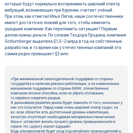
которые будут нормально воспринимать широкий спектр
вибраций, возникающих при бурении, считает учёный.
При этом, как отметил Илья Лягов, наши соотечественники
имеют достаточно знаний для того, чтобы заменить
ушедшие компании. Как переломить ситуацию? Первым
делом нужны деньги. По словам Теодора Продана, компания
Schlumberger выделяла $1,5–2 млрд в год на собственные
разработки, в то время как у отечественных компаний эта
сумма редко превышает $2 млн.
«При минимальной законодательной поддержке со стороны
государства и наличии реально работающих, а не номинальных
механизмов поддержки со стороны ВИНК, отечественные
компании вполне способны если не убрать отставание,
то серьёзно сократить разрыв.
И дальнейшее развитие рынка будет зависеть от того, насколько у
них это получится. Перед нами очень широкий спектр задач: не
во всех областях есть достаточный уровень компетенции,
зачастую отсутствует необходимая материально-техническая
база и оставляет желать лучшего уровень промышленности в
стране. Но «дорогу осилит идущий».
Ведь альтернативой будет уход под китайских производителей и,