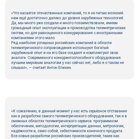
«Что касается отечественных компаний, то я не питаю иллюзий:
нам ещё достаточно далеко до уровня зарубежных технологий.
Да, мы много уже создали и много позаимствовали, имеем
громадный опыт эксплуатации и производства телеметрических
систем, но для равноценного конкурирования с иностранными
компаниями этого мало.
Ряд наиболее успешных российских компаний в области
телеметрического сопровождения используют богатый
зарубежный опыт и на его базе создают и комплектуют свои
аналоги. Современного конкурентоспособного оборудования
лучшим мировым аналогам у нас сейчас нет, либо я о таком не
слышал», — считает Антон Епихин.
«К сожалению, в данный момент у нас есть серьёзное отставание
как в разработке самого телеметрического оборудования, так и в
смежных областях телеметрического сервиса: программном
обеспечении, методологии, интерпретации данных, метрологии,
надёжности и, само собой, себестоимости конечного продукта.
Все новые разработки российских производителей, такие как: