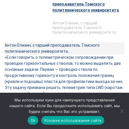
Антон Епихин, старший
преподаватель Томского
политехнического университета
Антон Епихин, старший преподаватель Томского
политехнического университета
«Если говорить о телеметрическом сопровождении при
проводке горизонтальных стволов, то можно выделить две
основные задачи. Первая — проводка ствола по
продуктивному горизонту и контроль положения границ
(кровли и подошвы) пласта для профилактики выхода за них.
Эту задачу призвана решать телеметрия типа LWD (каротаж
в процессе бурения).
Вторая — контроль проводки ствола скважины по заданному
Мы используем куки для наилучшего представления
проектному профилю. За это отвечает телеметрия MWD,
нашего сайта. Если Вы продолжите использовать сайт, мы
будем считать что Вас это устраивает.
когда в процессе бурения используются
инклинометрические датчики измерений.
Ok
Условия использования сайта
Дополнительной задачей можно определить контроль