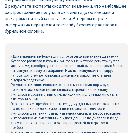
и ограниченную линейку модулей каротажа.
В результате эксперты сходятся во мнении, что наибольшее
распространение получили сегодня гидравлический и
электромагнитный каналы связи. В первом случае
информация передаётся по столбу бурового раствора в
бурильной колонне.
«Для передачи информации используется изменение давления
бурового раствора в бурильной колонне, которое регистрируется
датчиками, преобразуется в электрический сигнал и передаётся в
наземную систему регистрации. Нужные импульсы генерирует
пульсатор путём регулировки открытия и закрытия клапана
внутри передатчика.
Регулятор питания исполнительного механизма варьирует
период между открытиями клапана передатчика и длину
импульса в соответствии с инструкциями, получаемыми с узла
электроники ГИС.
Это позволяет преобразовать передачу данных из скважины на
поверхность в виде кодированной последовательности
импульсов давления. Затем наземная система преобразовывает
информацию из скважины и выдаёт данные на дисплей в виде
азимута, наклонения и положения передней поверхности
прибора.
А это, в свою очередь, даёт возможность изменять траекторию