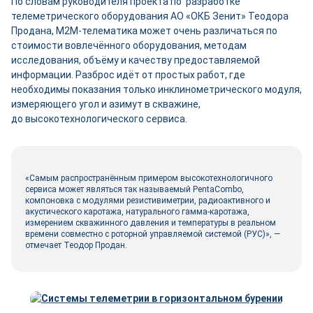
По словам руководителя проекта по разработке
телеметрического оборудования АО «ОКБ Зенит» Теодора
Продана, M2M-телематика может очень различаться по
стоимости вовлечённого оборудования, методам
исследования, объёму и качеству предоставляемой
информации. Разброс идёт от простых работ, где
необходимы показания только инклинометрического модуля,
измеряющего угол и азимут в скважине,
до высокотехнологического сервиса.
«Самым распространённым примером высокотехнологичного
сервиса может являться так называемый PentaCombo,
компоновка с модулями резистивиметрии, радиоактивного и
акустического каротажа, натурального гамма-каротажа,
измерением скважинного давления и температуры в реальном
времени совместно с роторной управляемой системой (РУС)», —
отмечает Теодор Продан.