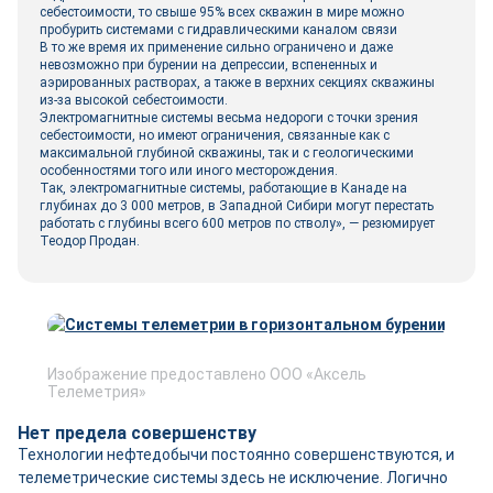
себестоимости, то свыше 95% всех скважин в мире можно
пробурить системами с гидравлическими каналом связи
В то же время их применение сильно ограничено и даже
невозможно при бурении на депрессии, вспененных и
аэрированных растворах, а также в верхних секциях скважины
из-за высокой себестоимости.
Электромагнитные системы весьма недороги с точки зрения
себестоимости, но имеют ограничения, связанные как с
максимальной глубиной скважины, так и с геологическими
особенностями того или иного месторождения.
Так, электромагнитные системы, работающие в Канаде на
глубинах до 3 000 метров, в Западной Сибири могут перестать
работать с глубины всего 600 метров по стволу», — резюмирует
Теодор Продан.
Изображение предоставлено ООО «Аксель
Телеметрия»
Нет предела совершенству
Технологии нефтедобычи постоянно совершенствуются, и
телеметрические системы здесь не исключение. Логично