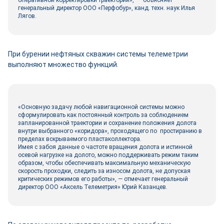
оперативной корректировки траектории», — объясняет
генеральный директор ООО «Перфобур», канд. техн. наук Илья
Лягов.
При бурении нефтяных скважин системы телеметрии
выполняют множество функций.
«Основную задачу любой навигационной системы можно
сформулировать как постоянный контроль за соблюдением
запланированной траектории и сохранение положения долота
внутри выбранного «коридора», проходящего по простиранию в
пределах вскрываемого пластаколлектора.
Имея с забоя данные о частоте вращения долота и истинной
осевой нагрузке на долото, можно поддерживать режим таким
образом, чтобы обеспечивать максимальную механическую
скорость проходки, следить за износом долота, не допуская
критических режимов его работы», — отмечает генеральный
директор ООО «Аксель Телеметрия» Юрий Казанцев.