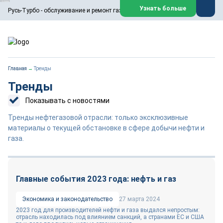
ООО «Русь-Турбо» занимается сервисом газовых и паровых
Узнать больше
Русь-Турбо - обслуживание и ремонт газовых паровых турбин
турбин, комплексным ремонтом, восстановлением,
техническим обслуживанием оборудования ТЭС,
зарубежных поршневых машин и компрессоров, которые
работают на нефтегазовых, нефтехимических,
металлургических и других предприятиях.
https://russturbo.ru/
Реклама. ООО «Русь-Турбо», ИНН 7802588950
Главная
→
Тренды
erid: F7NfYUJCUneVdwPs4znf
Тренды
Перейти на сайт
Закрыть
Показывать с новостями
Тренды нефтегазовой отрасли: только эксклюзивные
материалы о текущей обстановке в сфере добычи нефти и
газа.
Главные события 2023 года: нефть и газ
Экономика и законодательство
27 марта 2024
2023 год для производителей нефти и газа выдался непростым:
отрасль находилась под влиянием санкций, а странами ЕС и США