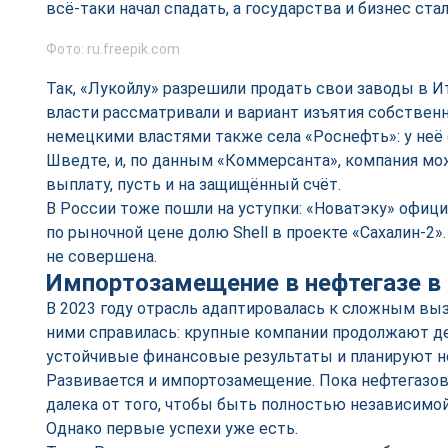
всё-таки начал спадать, а государства и бизнес ст
Фото: ru.freepik.com
Так, «Лукойлу» разрешили продать свои заводы в Ит
власти рассматривали и вариант изъятия собственн
немецкими властями также села «Роснефть»: у неё е
Шведте, и, по данным «Коммерсанта», компания мож
выплату, пусть и на защищённый счёт.
В России тоже пошли на уступки: «Новатэку» офиц
по рыночной цене долю Shell в проекте «Сахалин-2»
не совершена.
Импортозамещение в нефтегазе в 
В 2023 году отрасль адаптировалась к сложным выз
ними справилась: крупные компании продолжают 
устойчивые финансовые результаты и планируют н
Развивается и импортозамещение. Пока нефтегаз
далека от того, чтобы быть полностью независимой
Однако первые успехи уже есть.