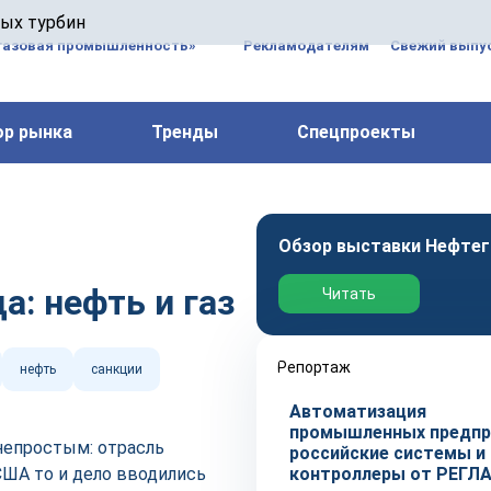
 паровых турбин, комплексным ремонтом, восстановлени
вых турбин
 компрессоров, которые работают на нефтегазовых, неф
газовая промышленность»
Рекламодателям
Свежий выпус
ор рынка
Тренды
Спецпроекты
Обзор выставки Нефтег
а: нефть и газ
Читать
Репортаж
нефть
санкции
Автоматизация
промышленных предпр
 непростым: отрасль
российские системы и
США то и дело вводились
контроллеры от РЕГЛ