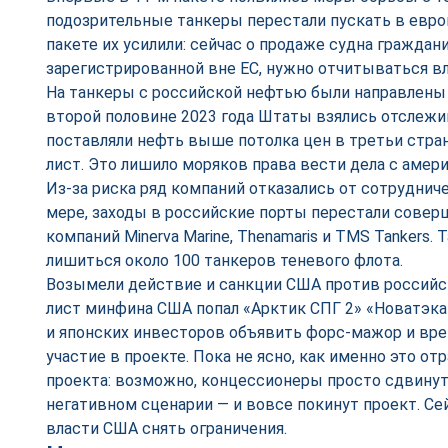
подозрительные танкеры перестали пускать в евро
пакете их усилили: сейчас о продаже судна граждан
зарегистрированной вне ЕС, нужно отчитываться в
На танкеры с российской нефтью были направлены
второй половине 2023 года Штаты взялись отслежи
поставляли нефть выше потолка цен в третьи стран
лист. Это лишило моряков права вести дела с амер
Из-за риска ряд компаний отказались от сотруднич
мере, заходы в российские порты перестали совер
компаний Minerva Marine, Thenamaris и TMS Tankers.
лишиться около 100 танкеров теневого флота.
Возымели действие и санкции США против российс
лист минфина США попал «Арктик СПГ 2» «Новатэка
и японских инвесторов объявить форс-мажор и вр
участие в проекте. Пока не ясно, как именно это от
проекта: возможно, концессионеры просто сдвинут 
негативном сценарии — и вовсе покинут проект. Се
власти США снять ограничения.