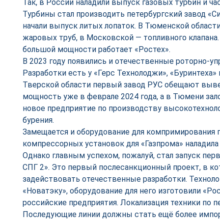
Так, в России наладили выпуск газовых турбин и ча
Турбины стал производить петербургский завод «
начали выпуск литых лопаток. В Тюменской област
жаровых труб, в Московской — топливного клапана
большой мощности работает «Ростех».
В 2023 году появились и отечественные роторно-у
Разработки есть у «Герс Технолоджи», «Буринтеха»
Тверской области первый завод РУС обещают выв
мощность уже в феврале 2024 года, а в Тюмени за
новое предприятие по производству высокотехноло
бурения.
Замещается и оборудование для компримирования г
компрессорных установок для «Газпрома» наладила
Однако главным успехом, пожалуй, стал запуск пер
СПГ 2». Это первый послесанкционный проект, в к
задействовать отечественные разработки. Технол
«Новатэку», оборудование для него изготовили «Рос
российские предприятия. Локализация техники по п
Последующие линии должны стать ещё более импо