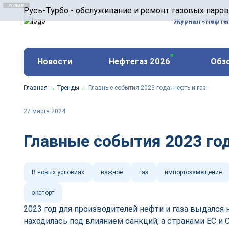
ООО «Русь-Турбо» занимается сервисом газовых и
Русь-Турбо - обслуживание и ремонт газовых паро
оборудования ТЭС, зарубежных поршневых машин и
Журнал «Нефте
и других предприятиях.
https://russturbo.ru/
Реклама. ООО «Русь-Турбо», ИНН 7802588950
Новости
Нефтегаз 2026
Обз
erid: F7NfYUJCUneVdwPs4znf
Главная
→
Тренды
→
Главные события 2023 года: нефть и газ
27 марта 2024
Главные события 2023 год
В новых условиях
важное
газ
импортозамещение
экспорт
2023 год для производителей нефти и газа выдался
находилась под влиянием санкций, а странами ЕС и 