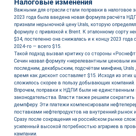
Налоговые изменения
Важными для отрасли стали поправки в налоговое з
2023 года была введена новая формула расчёта НДП
признали нерыночной цену Urals, которую определяло
формулу с привязкой к Brent. К эталонному сорту не
$34, постепенно она снижалась и к концу 2023 года с
2024-го — всего $15.
Такой подход вызвал критику со стороны «Роснефти
Сечин назвал формулу «нерелевантным ценовым ин
последним, декабрьским, подсчётам минфина, Urals д
время как дисконт составляет $15. Исходя из этих
сложилось скорее в пользу добывающих компаний.
Впрочем, поправки к НДПИ были не единственным 
законодательства. Власти также решили сократить
демпферу. Эти платежи компенсировали нефтепере
поставками нефтепродуктов на внутренний рынок и 
Сразу после сокращения на российском рынке слож
усиленный высокой потребностью аграриев в пров
кампании.