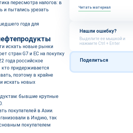
тика пересмотра налогов: в
Читать материал
ь и пытались урезать
шедшего года для
Нашли ошибку?
 нефтепродукты
Выделите ее мышкой и
нажмите Ctrl + Enter
сти искать новые рынки
рет стран G7 и ЕС на покупку
Поделиться
22 года российское
, кто придерживается
вать, поэтому в крайне
и искать новых
родуктам: бывшие крупные
0.
ь покупателей в Азии.
ганизовали в Индию, так
 основным покупателем