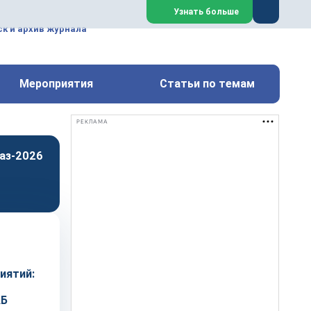
ем, техническим обслуживанием
Узнать больше
техимических, металлургических
к и архив журнала
Перейти на сайт
Закрыть
Мероприятия
Статьи по темам
РЕКЛАМА
аз-2026
иятий:
АБ