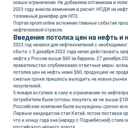
новые ограничения. Не добавляла оптимизма и поли
2023 году внесли изменения в расчёт НПДИ на нефт
топливный демпфер для НПЗ.
Портал nprom.online вспомнил главные события про
нефтегазовой отрасли.
Введение потолка цен на нефть и
2023 год начался для нефтекомпаний с необходимо
сбыта: с 5 декабря 2022 года начал действовать зап
нефти у России выше $60 за баррель. 27 декабря 20
правительство опубликовало ответные меры: всем
потолка цен на нефть ниже $60, продукцию не прода
сжатые сроки пришлось выходить на новые рынки 
покупателей.
5 января вступило в силу и ограничение по нефтеп
потребители были готовы покупать их не выше $10
Российские компании были вынуждены срочно искат
Первым кандидатом стал Китай, потом поставки ор
что к концу года она (наряду с Поднебесной) стала
российского чёрного золота.