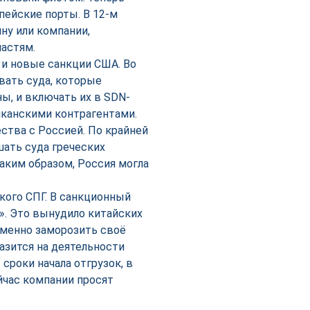
пейские порты. В 12-м
ину или компании,
ластям.
 и новые санкции США. Во
вать суда, которые
ы, и включать их в SDN-
иканскими контрагентами.
ества с Россией. По крайней
шать суда греческих
 Таким образом, Россия могла
кого СПГ. В санкционный
». Это вынудило китайских
еменно заморозить своё
разится на деятельности
сроки начала отгрузок, в
йчас компании просят