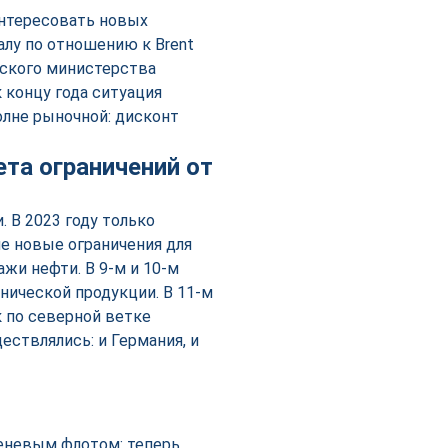
интересовать новых
алу по отношению к Brent
ийского министерства
к концу года ситуация
олне рыночной: дисконт
та ограничений от
 В 2023 году только
е новые ограничения для
жи нефти. В 9-м и 10-м
хнической продукции. В 11-м
к по северной ветке
ествлялись: и Германия, и
теневым флотом: теперь