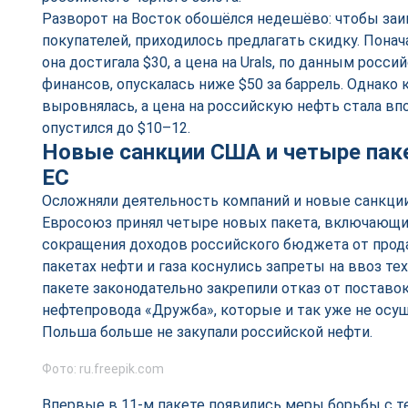
Разворот на Восток обошёлся недешёво: чтобы за
покупателей, приходилось предлагать скидку. Понач
она достигала $30, а цена на Urals, по данным росс
финансов, опускалась ниже $50 за баррель. Однако 
выровнялась, а цена на российскую нефть стала вп
опустился до $10–12.
Новые санкции США и четыре паке
ЕС
Осложняли деятельность компаний и новые санкции.
Евросоюз принял четыре новых пакета, включающи
сокращения доходов российского бюджета от прода
пакетах нефти и газа коснулись запреты на ввоз те
пакете законодательно закрепили отказ от поставо
нефтепровода «Дружба», которые и так уже не осущ
Польша больше не закупали российской нефти.
Фото: ru.freepik.com
Впервые в 11-м пакете появились меры борьбы с 