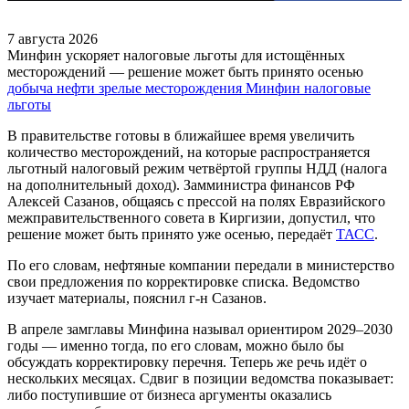
7 августа 2026
Минфин ускоряет налоговые льготы для истощённых
месторождений — решение может быть принято осенью
добыча нефти
зрелые месторождения
Минфин
налоговые
льготы
В правительстве готовы в ближайшее время увеличить
количество месторождений, на которые распространяется
льготный налоговый режим четвёртой группы НДД (налога
на дополнительный доход). Замминистра финансов РФ
Алексей Сазанов, общаясь с прессой на полях Евразийского
межправительственного совета в Киргизии, допустил, что
решение может быть принято уже осенью, передаёт
ТАСС
.
По его словам, нефтяные компании передали в министерство
свои предложения по корректировке списка. Ведомство
изучает материалы, пояснил г-н Сазанов.
В апреле замглавы Минфина называл ориентиром 2029–2030
годы — именно тогда, по его словам, можно было бы
обсуждать корректировку перечня. Теперь же речь идёт о
нескольких месяцах. Сдвиг в позиции ведомства показывает:
либо поступившие от бизнеса аргументы оказались