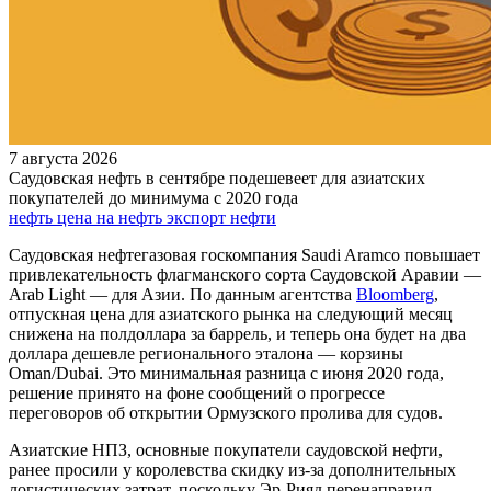
7 августа 2026
Саудовская нефть в сентябре подешевеет для азиатских
покупателей до минимума с 2020 года
нефть
цена на нефть
экспорт нефти
Саудовская нефтегазовая госкомпания Saudi Aramco повышает
привлекательность флагманского сорта Саудовской Аравии —
Arab Light — для Азии. По данным агентства
Bloomberg
,
отпускная цена для азиатского рынка на следующий месяц
снижена на полдоллара за баррель, и теперь она будет на два
доллара дешевле регионального эталона — корзины
Oman/Dubai. Это минимальная разница с июня 2020 года,
решение принято на фоне сообщений о прогрессе
переговоров об открытии Ормузского пролива для судов.
Азиатские НПЗ, основные покупатели саудовской нефти,
ранее просили у королевства скидку из-за дополнительных
логистических затрат, поскольку Эр-Рияд перенаправил