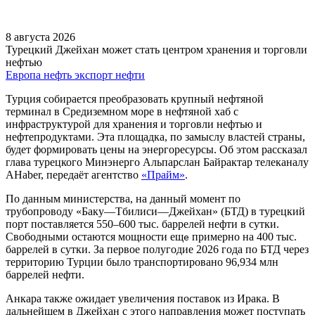
8 августа 2026
Турецкий Джейхан может стать центром хранения и торговли
нефтью
Европа
нефть
экспорт нефти
Турция собирается преобразовать крупный нефтяной
терминал в Средиземном море в нефтяной хаб с
инфраструктурой для хранения и торговли нефтью и
нефтепродуктами. Эта площадка, по замыслу властей страны,
будет формировать цены на энергоресурсы. Об этом рассказал
глава турецкого Минэнерго Альпарслан Байрактар телеканалу
AHaber, передаёт агентство
«Прайм»
.
По данным министерства, на данный момент по
трубопроводу «Баку—Тбилиси—Джейхан» (БТД) в турецкий
порт поставляется 550–600 тыс. баррелей нефти в сутки.
Свободными остаются мощности ещ
примерно на 400 тыс.
е
баррелей в сутки. За первое полугодие 2026 года по БТД через
территорию Турции было транспортировано 96,934 млн
баррелей нефти.
Анкара также ожидает увеличения поставок из Ирака. В
дальнейшем в Джейхан с этого направления может поступать