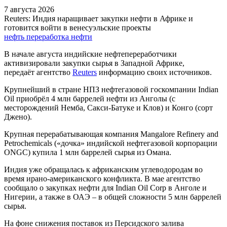
7 августа 2026
Reuters: Индия наращивает закупки нефти в Африке и
готовится войти в венесуэльские проекты
нефть
переработка нефти
В начале августа индийские нефтепереработчики
активизировали закупки сырья в Западной Африке,
передаёт агентство
Reuters
информацию своих источников.
Крупнейший в стране НПЗ нефтегазовой госкомпании Indian
Oil приобрёл 4 млн баррелей нефти из Анголы (с
месторождений Немба, Сакси-Батуке и Клов) и Конго (сорт
Джено).
Крупная перерабатывающая компания Mangalore Refinery and
Petrochemicals («дочка» индийской нефтегазовой корпорации
ONGC) купила 1 млн баррелей сырья из Омана.
Индия уже обращалась к африканским углеводородам во
время ирано-американского конфликта. В мае агентство
сообщало о закупках нефти для Indian Oil Corp в Анголе и
Нигерии, а также в ОАЭ – в общей сложности 5 млн баррелей
сырья.
На фоне снижения поставок из Персидского залива