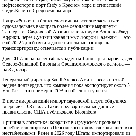
нефтеэкспорт в порт Янбу в Красном море и египетский
Сиди-Керир в Средиземном море.
Напряжённость в ближневосточном регионе заставляет
судовладельцев выбирать более безопасные маршруты.
Танкеры из Саудовской Аравии теперь идут в Азию в обход
Африки, через Суэцкий канал и мыс Доброй Надежды — это
ещё 20–25 дней пути и дополнительные расходы на
транспортировку, отмечается в публикации.
Для США цена на сентябрь упадёт на 1 доллар за баррель, для
Северо-Западной Европы и Средиземноморского региона —
на 3 доллара.
Генеральный директор Saudi Aramco Амин Нассер на этой
неделе подтвердил, что компания пока экспортирует около 5
млн б/с — это примерно 70% от обычного уровня.
В июле американский импорт саудовской нефти обнулился
впервые с 1985 года. Такие предварительные данные
правительства США публиковало Bloomberg.
Причина в логистике: конфликт в Ормузском проливе и
перебои с экспортом из Персидского залива сделали поставки
нестабильными. Ранее в 2026 году Штаты импортировали из