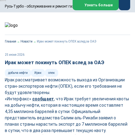
ООО «Русь-Турбо» занимается сервисом газовых и паровых
Узнать больше
Русь-Турбо - обслуживание и ремонт газовых паровых турбин
турбин, комплексным ремонтом, восстановлением,
техническим обслуживанием оборудования ТЭС,
зарубежных поршневых машин и компрессоров, которые
работают на нефтегазовых, нефтехимических,
металлургических и других предприятиях.
https://russturbo.ru/
Реклама. ООО «Русь-Турбо», ИНН 7802588950
Главная
→
Новости
→
Ирак может покинуть ОПЕК вслед за ОАЭ
erid: F7NfYUJCUneVdwPs4znf
Перейти на сайт
Закрыть
25 июня 2026
Ирак может покинуть ОПЕК вслед за ОАЭ
добыча нефти
Ирак
опек
Ирак рассматривает возможность выхода из Организации
стран-экспортеров нефти (ОПЕК), если его требования не
будут удовлетворены.
«Интерфакс»
сообщает
, что Ирак требует увеличения квоты
на добычу нефти, которая в настоящее время составляет
4,35 миллиона баррелей в сутки. Официальный
представитель ведомства Салим аль-Рикаби заявил о
планах страны нарастить экспорт до 7 миллионов баррелей
в сутки, что в два раза превышает текущую квоту.