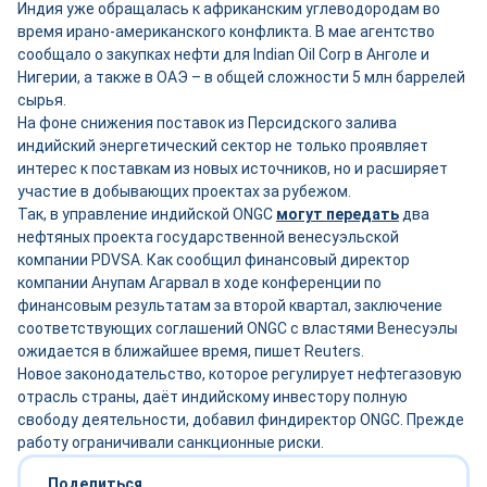
Индия уже обращалась к африканским углеводородам во
время ирано-американского конфликта. В мае агентство
сообщало о закупках нефти для Indian Oil Corp в Анголе и
Нигерии, а также в ОАЭ – в общей сложности 5 млн баррелей
сырья.
На фоне снижения поставок из Персидского залива
индийский энергетический сектор не только проявляет
интерес к поставкам из новых источников, но и расширяет
участие в добывающих проектах за рубежом.
Так, в управление индийской ONGC
могут передать
два
нефтяных проекта государственной венесуэльской
компании PDVSA. Как сообщил финансовый директор
компании Анупам Агарвал в ходе конференции по
финансовым результатам за второй квартал, заключение
соответствующих соглашений ONGC с властями Венесуэлы
ожидается в ближайшее время, пишет Reuters.
Новое законодательство, которое регулирует нефтегазовую
отрасль страны, даёт индийскому инвестору полную
свободу деятельности, добавил финдиректор ONGC. Прежде
работу ограничивали санкционные риски.
Поделиться