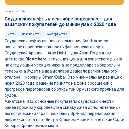
7 августа 2026
Саудовская нефть в сентябре подешевеет для
азиатских покупателей до минимума с 2020 года
нефть
цена на нефть
экспорт нефти
Саудовская нефтегазовая госкомпания Saudi Aramco
повышает привлекательность флагманского сорта
Саудовской Аравии — Arab Light — для Азии. По данным
агентства
Bloomberg
, отпускная цена для азиатского рынка
на следующий месяц снижена на полдоллара за баррель, и
теперь она будет на два доллара дешевле регионального
эталона — корзины Oman/Dubai. Это минимальная разница с
июня 2020 года, решение принято на фоне сообщений о
прогрессе переговоров об открытии Ормузского пролива для
судов.
Азиатские НПЗ, основные покупатели саудовской нефти,
ранее просили у королевства скидку из-за дополнительных
логистических затрат, поскольку Эр-Рияд перенаправил
нефтеэкспорт в порт Янбу в Красном море и египетский Сиди-
Керир в Средиземном море.