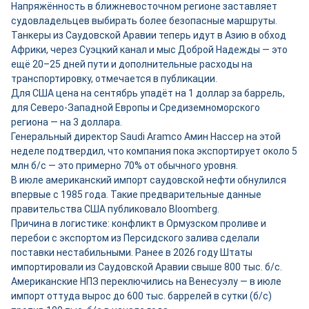
Напряжённость в ближневосточном регионе заставляет
судовладельцев выбирать более безопасные маршруты.
Танкеры из Саудовской Аравии теперь идут в Азию в обход
Африки, через Суэцкий канал и мыс Доброй Надежды — это
ещё 20–25 дней пути и дополнительные расходы на
транспортировку, отмечается в публикации.
Для США цена на сентябрь упадёт на 1 доллар за баррель,
для Северо-Западной Европы и Средиземноморского
региона — на 3 доллара.
Генеральный директор Saudi Aramco Амин Нассер на этой
неделе подтвердил, что компания пока экспортирует около 5
млн б/с — это примерно 70% от обычного уровня.
В июле американский импорт саудовской нефти обнулился
впервые с 1985 года. Такие предварительные данные
правительства США публиковало Bloomberg.
Причина в логистике: конфликт в Ормузском проливе и
перебои с экспортом из Персидского залива сделали
поставки нестабильными. Ранее в 2026 году Штаты
импортировали из Саудовской Аравии свыше 800 тыс. б/с.
Американские НПЗ переключились на Венесуэлу — в июле
импорт оттуда вырос до 600 тыс. баррелей в сутки (б/с)