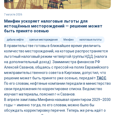
7 августа 2026
Минфин ускоряет налоговые льготы для
истощённых месторождений — решение может
быть принято осенью
добыча нефти
зрелые месторождения
Минфин
налоговые льготы
В правительстве готовы в ближайшее время увеличить
количество месторождений, на которые распространяется
льготный налоговый режим четвёртой группы НДД (налога
на дополнительный доход). Замминистра финансов РФ
Алексей Сазанов, общаясь с прессой на полях Евразийского
межправительственного совета в Киргизии, допустил, что
решение может быть принято уже осенью, передаёт
ТАСС
.
По его словам, нефтяные компании передали в министерство
свои предложения по корректировке списка. Ведомство
изучает материалы, пояснил г-н Сазанов.
В апреле замглавы Минфина называл ориентиром 2029–2030
годы — именно тогда, по его словам, можно было бы
обсуждать корректировку перечня. Теперь же речь идёт о