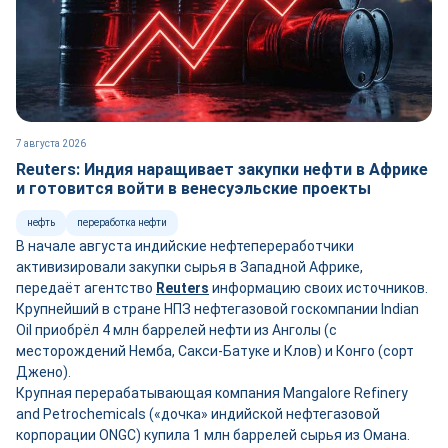
7 августа 2026
Reuters: Индия наращивает закупки нефти в Африке
и готовится войти в венесуэльские проекты
нефть
переработка нефти
В начале августа индийские нефтепереработчики
активизировали закупки сырья в Западной Африке,
передаёт агентство
Reuters
информацию своих источников.
Крупнейший в стране НПЗ нефтегазовой госкомпании Indian
Oil приобрёл 4 млн баррелей нефти из Анголы (с
месторождений Немба, Сакси-Батуке и Клов) и Конго (сорт
Джено).
Крупная перерабатывающая компания Mangalore Refinery
and Petrochemicals («дочка» индийской нефтегазовой
корпорации ONGC) купила 1 млн баррелей сырья из Омана.