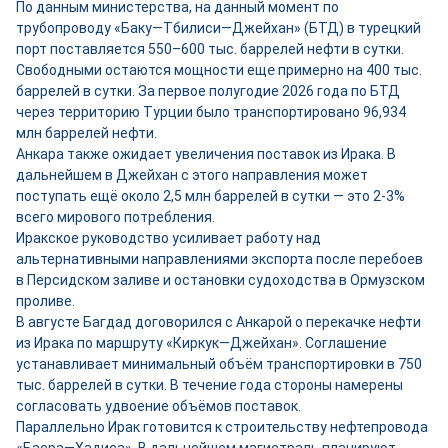
По данным министерства, на данный момент по
трубопроводу «Баку—Тбилиси—Джейхан» (БТД) в турецкий
порт поставляется 550–600 тыс. баррелей нефти в сутки.
Свободными остаются мощности ещ
е
примерно на 400 тыс.
баррелей в сутки. За первое полугодие 2026 года по БТД
через территорию Турции было транспортировано 96,934
млн баррелей нефти.
Анкара также ожидает увеличения поставок из Ирака. В
дальнейшем в Джейхан с этого направления может
поступать ещё около 2,5 млн баррелей в сутки — это 2-3%
всего мирового потребления.
Иракское руководство усиливает работу над
альтернативными направлениями экспорта после перебоев
в Персидском заливе и остановки судоходства в Ормузском
проливе.
В августе Багдад договорился с Анкарой о перекачке нефти
из Ирака по маршруту «Киркук—Джейхан». Соглашение
устанавливает минимальный объём транспортировки в 750
тыс. баррелей в сутки. В течение года стороны намерены
согласовать удвоение объёмов поставок.
Параллельно Ирак готовится к строительству нефтепровода