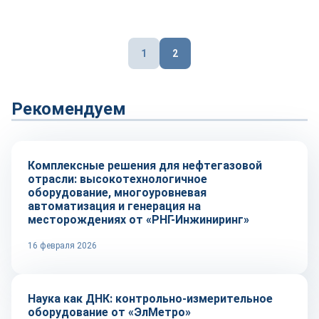
Пагинация
1
2
записей
Рекомендуем
Рынок
Комплексные решения для нефтегазовой
отрасли: высокотехнологичное
оборудование, многоуровневая
автоматизация и генерация на
месторождениях от «РНГ-Инжиниринг»
16 февраля 2026
Репортаж
Наука как ДНК: контрольно-измерительное
оборудование от «ЭлМетро»