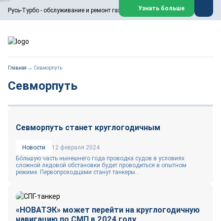
ООО «Русь-Турбо» занимается сервисом газовых и паровых
Узнать больше
Русь-Турбо - обслуживание и ремонт газовых паровых турбин
турбин, комплексным ремонтом, восстановлением,
техническим обслуживанием оборудования ТЭС,
зарубежных поршневых машин и компрессоров, которые
работают на нефтегазовых, нефтехимических,
металлургических и других предприятиях.
https://russturbo.ru/
Реклама. ООО «Русь-Турбо», ИНН 7802588950
Главная
→
Севморпуть
erid: F7NfYUJCUneVdwPs4znf
Севморпуть
Перейти на сайт
Закрыть
Севморпуть станет круглогодичным
Новости
12 февраля 2024
Бóльшую часть нынешнего года проводка судов в условиях
сложной ледовой обстановки будет проводиться в опытном
режиме. Первопроходцами станут танкеры...
«НОВАТЭК» может перейти на круглогодичную
навигацию по СМП в 2024 году