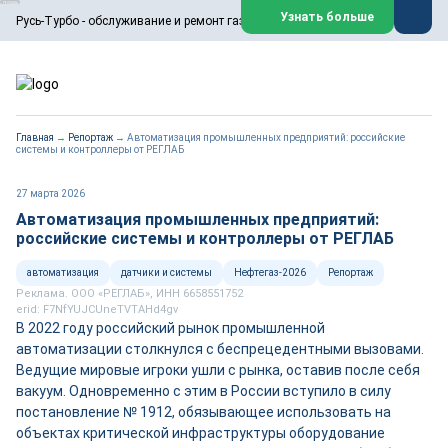
ООО «Русь-Турбо» занимается сервисом газовых и паровых
Узнать больше
Русь-Турбо - обслуживание и ремонт газовых паровых турбин
турбин, комплексным ремонтом, восстановлением,
техническим обслуживанием оборудования ТЭС,
зарубежных поршневых машин и компрессоров, которые
работают на нефтегазовых, нефтехимических,
металлургических и других предприятиях.
https://russturbo.ru/
Реклама. ООО «Русь-Турбо», ИНН 7802588950
Главная
→
Репортаж
→
Автоматизация промышленных предприятий: российские
erid: F7NfYUJCUneVdwPs4znf
системы и контроллеры от РЕГЛАБ
Перейти на сайт
Закрыть
27 марта 2026
Автоматизация промышленных предприятий:
российские системы и контроллеры от РЕГЛАБ
автоматизация
датчики и системы
Нефтегаз-2026
Репортаж
Реклама. ООО «РЕГЛАБ», ИНН 6658551752
erid: F7NfYUJCUneTVTAHd4gv
В 2022 году российский рынок промышленной
автоматизации столкнулся с беспрецедентными вызовами.
Ведущие мировые игроки ушли с рынка, оставив после себя
вакуум. Одновременно с этим в России вступило в силу
постановление № 1912, обязывающее использовать на
объектах критической инфраструктуры оборудование