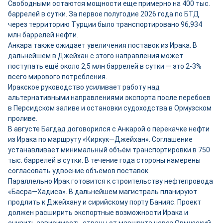
Свободными остаются мощности ещ
е
примерно на 400 тыс.
баррелей в сутки. За первое полугодие 2026 года по БТД
через территорию Турции было транспортировано 96,934
млн баррелей нефти.
Анкара также ожидает увеличения поставок из Ирака. В
дальнейшем в Джейхан с этого направления может
поступать ещё около 2,5 млн баррелей в сутки — это 2-3%
всего мирового потребления.
Иракское руководство усиливает работу над
альтернативными направлениями экспорта после перебоев
в Персидском заливе и остановки судоходства в Ормузском
проливе.
В августе Багдад договорился с Анкарой о перекачке нефти
из Ирака по маршруту «Киркук—Джейхан». Соглашение
устанавливает минимальный объём транспортировки в 750
тыс. баррелей в сутки. В течение года стороны намерены
согласовать удвоение объёмов поставок.
Параллельно Ирак готовится к строительству нефтепровода
«Басра—Хадиса». В дальнейшем магистраль планируют
продлить к Джейхану и сирийскому порту Банияс. Проект
должен расширить экспортные возможности Ирака и