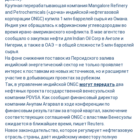
Крупная перерабатывающая компания Mangalore Refinery
and Petrochemicals («дочка» индийской нефтегазовой
корпорации ONGC) купила 1 млн баррелей сырья из Омана.
Индия уже обращалась к африканским углеводородам во
время ирано-американского конфликта. В мае агентство
сообщало о закупках нефти для Indian Oil Corp в Анголе и
Нигерии, а также в ОАЭ – в общей сложности 5 млн баррелей
сырья.
На фоне снижения поставок из Персидского залива
индийский энергетический сектор не только проявляет
интерес к поставкам из новых источников, но и расширяет
участие в добывающих проектах за рубежом.
Так, в управление индийской ONGC
могут передать
два
нефтяных проекта государственной венесуэльской
компании PDVSA. Как сообщил финансовый директор
компании Анупам Агарвал в ходе конференции по
финансовым результатам за второй квартал, заключение
соответствующих соглашений ONGC с властями Венесуэлы
ожидается в ближайшее время, пишет Reuters.
Новое законодательство, которое регулирует нефтегазовую
отрасль страны, даёт индийскому инвестору полную