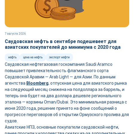
7 августа 2026
Саудовская нефть в сентябре подешевеет для
азиатских покупателей до минимума с 2020 года
нефть
цена на нефть
экспорт нефти
Саудовская нефтегазовая госкомпания Saudi Aramco
повышает привлекательность флагманского сорта
Саудовской Аравии — Arab Light — для Азии. По данным
агентства
Bloomberg
, отпускная цена для азиатского рынка
на следующий месяц снижена на полдоллара за баррель, и
теперь она будет на два доллара дешевле регионального
эталона — корзины Oman/Dubai. Это минимальная разница с
июня 2020 года, решение принято на фоне сообщений о
прогрессе переговоров об открытии Ормузского пролива для
судов.
Азиатские НПЗ, основные покупатели саудовской нефти,
ранее просили у королевства скидку из-за дополнительных