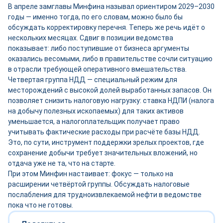
В апреле замглавы Минфина называл ориентиром 2029–2030
годы — именно тогда, по его словам, можно было бы
обсуждать корректировку перечня. Теперь же речь идёт о
нескольких месяцах. Сдвиг в позиции ведомства
показывает: либо поступившие от бизнеса аргументы
оказались весомыми, либо в правительстве сочли ситуацию
в отрасли требующей оперативного вмешательства.
Четвертая группа НДД — специальный режим для
месторождений с высокой долей выработанных запасов. Он
позволяет снизить налоговую нагрузку: ставка НДПИ (налога
на добычу полезных ископаемых) для таких активов
уменьшается, а налогоплательщик получает право
учитывать фактические расходы при расчёте базы НДД.
Это, по сути, инструмент поддержки зрелых проектов, где
сохранение добычи требует значительных вложений, но
отдача уже не та, что на старте.
При этом Минфин настаивает: фокус — только на
расширении четвёртой группы. Обсуждать налоговые
послабления для трудноизвлекаемой нефти в ведомстве
пока что не готовы.