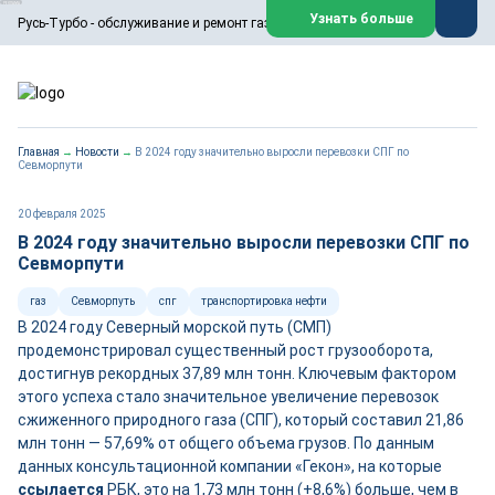
ООО «Русь-Турбо» занимается сервисом газовых и паровых
Узнать больше
Русь-Турбо - обслуживание и ремонт газовых паровых турбин
турбин, комплексным ремонтом, восстановлением,
техническим обслуживанием оборудования ТЭС,
зарубежных поршневых машин и компрессоров, которые
работают на нефтегазовых, нефтехимических,
металлургических и других предприятиях.
https://russturbo.ru/
Реклама. ООО «Русь-Турбо», ИНН 7802588950
Главная
→
Новости
→
В 2024 году значительно выросли перевозки СПГ по
erid: F7NfYUJCUneVdwPs4znf
Севморпути
Перейти на сайт
Закрыть
20 февраля 2025
В 2024 году значительно выросли перевозки СПГ по
Севморпути
газ
Севморпуть
спг
транспортировка нефти
В 2024 году Северный морской путь (СМП)
продемонстрировал существенный рост грузооборота,
достигнув рекордных 37,89 млн тонн. Ключевым фактором
этого успеха стало значительное увеличение перевозок
сжиженного природного газа (СПГ), который составил 21,86
млн тонн — 57,69% от общего объема грузов. По данным
данных консультационной компании «Гекон», на которые
ссылается
РБК, это на 1,73 млн тонн (+8,6%) больше, чем в