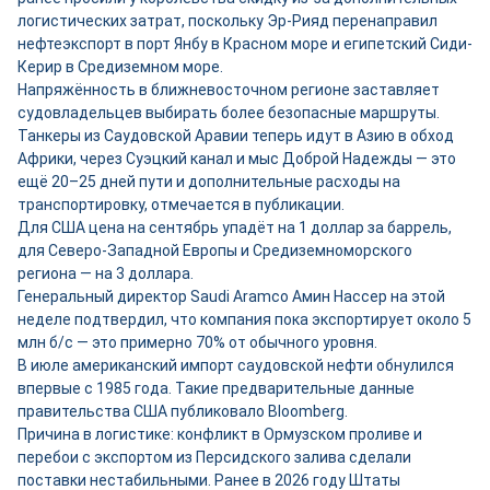
логистических затрат, поскольку Эр-Рияд перенаправил
нефтеэкспорт в порт Янбу в Красном море и египетский Сиди-
Керир в Средиземном море.
Напряжённость в ближневосточном регионе заставляет
судовладельцев выбирать более безопасные маршруты.
Танкеры из Саудовской Аравии теперь идут в Азию в обход
Африки, через Суэцкий канал и мыс Доброй Надежды — это
ещё 20–25 дней пути и дополнительные расходы на
транспортировку, отмечается в публикации.
Для США цена на сентябрь упадёт на 1 доллар за баррель,
для Северо-Западной Европы и Средиземноморского
региона — на 3 доллара.
Генеральный директор Saudi Aramco Амин Нассер на этой
неделе подтвердил, что компания пока экспортирует около 5
млн б/с — это примерно 70% от обычного уровня.
В июле американский импорт саудовской нефти обнулился
впервые с 1985 года. Такие предварительные данные
правительства США публиковало Bloomberg.
Причина в логистике: конфликт в Ормузском проливе и
перебои с экспортом из Персидского залива сделали
поставки нестабильными. Ранее в 2026 году Штаты