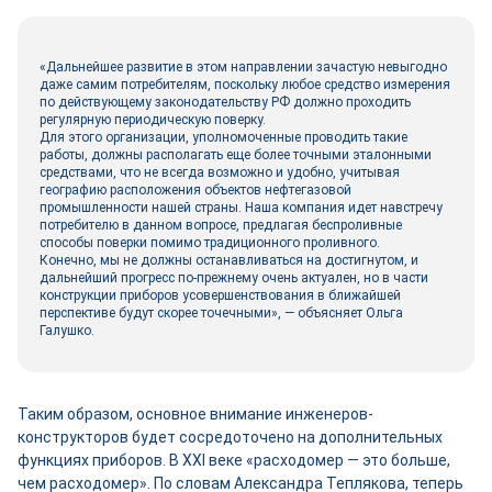
«Дальнейшее развитие в этом направлении зачастую невыгодно
даже самим потребителям, поскольку любое средство измерения
по действующему законодательству РФ должно проходить
регулярную периодическую поверку.
Для этого организации, уполномоченные проводить такие
работы, должны располагать еще более точными эталонными
средствами, что не всегда возможно и удобно, учитывая
географию расположения объектов нефтегазовой
промышленности нашей страны. Наша компания идет навстречу
потребителю в данном вопросе, предлагая беспроливные
способы поверки помимо традиционного проливного.
Конечно, мы не должны останавливаться на достигнутом, и
дальнейший прогресс по-прежнему очень актуален, но в части
конструкции приборов усовершенствования в ближайшей
перспективе будут скорее точечными», — объясняет Ольга
Галушко.
Таким образом, основное внимание инженеров-
конструкторов будет сосредоточено на дополнительных
функциях приборов. В XXI веке «расходомер — это больше,
чем расходомер». По словам Александра Теплякова, теперь