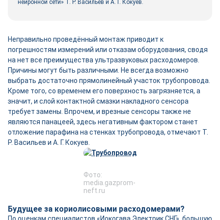
нейронной сети» Т. Р. Васильев и А. Г. Кокуев.
Неправильно проведённый монтаж приводит к
погрешностям измерений или отказам оборудования, сводя
на нет все преимущества ультразвуковых расходомеров.
Причины могут быть различными. Не всегда возможно
выбрать достаточно прямолинейный участок трубопровода.
Кроме того, со временем его поверхность загрязняется, а
значит, и слой контактной смазки накладного сенсора
требует замены. Впрочем, и врезные сенсоры также не
являются панацеей, здесь негативным фактором станет
отложение парафина на стенках трубопровода, отмечают Т.
Р. Васильев и А. Г. Кокуев.
Фото:
media.gazprom-
neft.ru
Будущее за кориолисовыми расходомерами?
По оценкам специалистов «Иокогава Электрик СНГ», большую