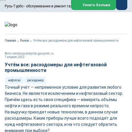
ООО «Русь-Турбо» занимается сервисом газовых и паровых
Узнать больше
Русь-Турбо - обслуживание и ремонт газовых паровых турбин
турбин, комплексным ремонтом, восстановлением,
техническим обслуживанием оборудования ТЭС,
зарубежных поршневых машин и компрессоров, которые
работают на нефтегазовых, нефтехимических,
металлургических и других предприятиях.
https://russturbo.ru/
Реклама. ООО «Русь-Турбо», ИНН 7802588950
Главная
→
Рынок
→
Учтём все: расходомеры для нефтегазовой промышленности
erid: F7NfYUJCUneVdwPs4znf
Перейти на сайт
Закрыть
Фото: orenburg-dobycha.gazprom.ru
7 апреля 2022
Учтём все: расходомеры для нефтегазовой
промышленности
нефтегаз
расходомер
Точный учёт — непременное условие для развития любого
бизнеса. Не является исключением и нефтегазовый сектор.
Причём здесь есть своя специфика — измерять объёмы
нефти и газа в режиме реального времени непросто.
На выручку приходят новые технологии, в данном случае
расходомеры. Какие приборы лучше всего подходят для
нужд нефтегазового сектора, и на что следует обратить
внимание при выборе?