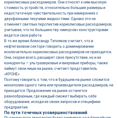
кориолисовых расходомеров. Они относят к ним высокую
стоимость устройств, относительно большие размеры и
недостаточную чувствительность при измерениях с
двухфазными текучими жидкостями. Однако это не
отменяет светлых перспектив кориолисовых расходомеров,
учитывая, что по большинству «минусов» конструкторами
ведётся своя работа.
В то же время Александр Тепляков считает, что в
нефтегазовом секторе говорить о доминировании
исключительно кориолисовых расходомеров не приходится.
Они, скорее всего, расширят своё присутствие, но и их
конкуренты — ультразвуковые и вихревые приборы, также
займут свои ниши на рынке, считает представитель
«КРОНЕ».
Поэтому говорить о том, что в будущем на рынке сложится
монополия одного типа или производителя расходомеров, не
приходится. Предложение на рынке останется
разнообразным, где каждый сможет выбирать себе
оборудование, исходя из своих запросов и специфики
предприятия.
По пути точечных усовершенствований
По какому пути технология будет развиваться в ближайшие