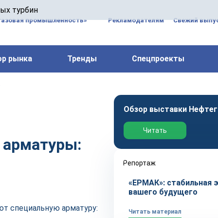
 паровых турбин, комплексным ремонтом, восстановлени
вых турбин
 компрессоров, которые работают на нефтегазовых, неф
газовая промышленность»
Рекламодателям
Свежий выпус
ор рынка
Тренды
Спецпроекты
а
Обзор выставки Нефтег
Читать
 арматуры:
Репортаж
«ЕРМАК»: стабильная 
вашего будущего
ют специальную арматуру:
Читать материал