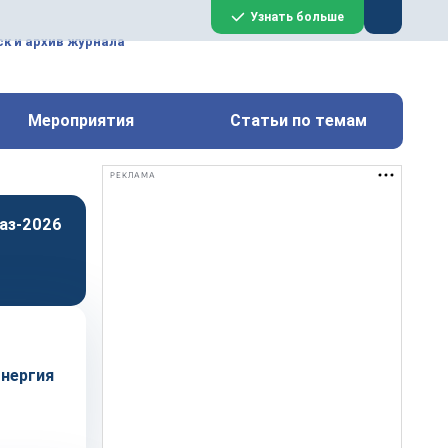
ем, техническим обслуживанием
Узнать больше
техимических, металлургических
к и архив журнала
Перейти на сайт
Закрыть
Мероприятия
Статьи по темам
РЕКЛАМА
аз-2026
энергия