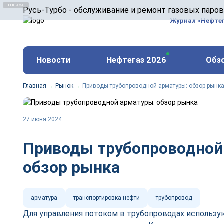
ООО «Русь-Турбо» занимается сервисом газовых и
Русь-Турбо - обслуживание и ремонт газовых паро
оборудования ТЭС, зарубежных поршневых машин и
Журнал «Нефте
и других предприятиях.
https://russturbo.ru/
Реклама. ООО «Русь-Турбо», ИНН 7802588950
Новости
Нефтегаз 2026
Обз
erid: F7NfYUJCUneVdwPs4znf
Главная
→
Рынок
→
Приводы трубопроводной арматуры: обзор рынк
27 июня 2024
Приводы трубопроводной
обзор рынка
арматура
транспортировка нефти
трубопровод
Для управления потоком в трубопроводах использу