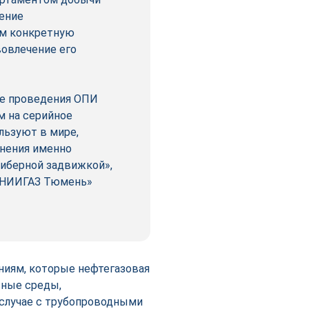
рение
ем конкретную
вовлечение его
ле проведения ОПИ
м на серийное
льзуют в мире,
енения именно
шиберной задвижкой»,
 ВНИИГАЗ Тюмень»
ниям, которые нефтегазовая
вные среды,
 случае с трубопроводными