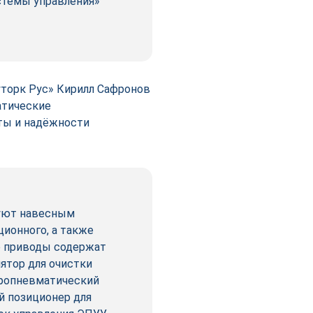
стемы управления»
уторк Рус» Кирилл Сафронов
атические
ты и надёжности
туют навесным
ионного, а также
е приводы содержат
лятор для очистки
тропневматический
й позиционер для