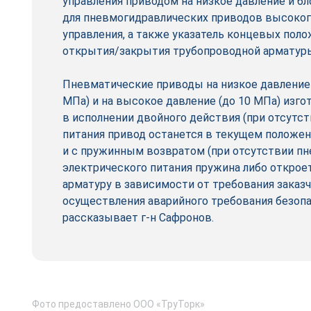
управления приводом на низкое давление и б
для пневмогидравлических приводов высоког
управления, а также указатель концевых поло
открытия/закрытия трубопроводной арматур
Пневматические приводы на низкое давление 
МПа) и на высокое давление (до 10 МПа) изго
в исполнении двой­ного действия (при отсутс
питания привод останется в текущем положени
и с пружинным возвратом (при отсутствии пн
электрического питания пружина либо откроет
арматуру в зависимости от требования заказч
осуществления аварийного требования безопа
рассказывает г-н Сафронов.
Фото предоставлено ООО «ТруТорк»