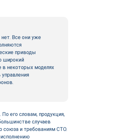
нет. Все они уже
олняются
ческие приводы
о широкий
е в некоторых моделях
 управления
ронов.
По его словам, продукция,
 большинстве случаев
 союза и требованиям СТО.
у исполнению