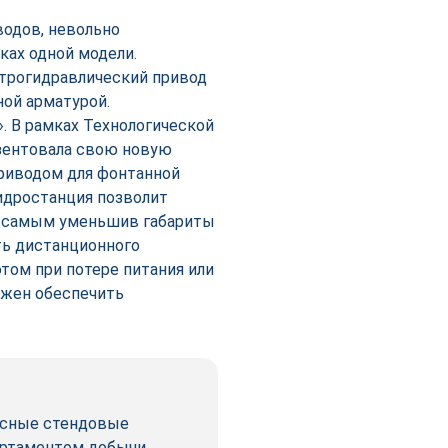
водов, невольно
ках одной модели.
ектрогидравлический привод
ной арматурой.
. В рамках Технологической
езентовала свою новую
риводом для фонтанной
идростанция позволит
ем самым уменьшив габариты
ть дистанционного
том при потере питания или
лжен обеспечить
ксные стендовые
партаментом добычи