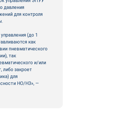
лок управления ЭПУУ
о давления
жений для контроля
ы.
управления (до 1
тавливаются как
твии пневматического
и), так
евматического и/или
, либо закроет
ика) для
сности НО/НЗ», —