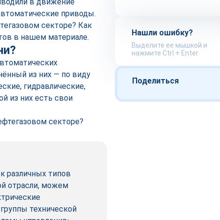
риводили в движение
 автоматические приводы.
тегазовом секторе? Как
Нашли ошибку?
тов в нашем материале.
Выделите ее мышкой и
ни?
нажмите Ctrl + Enter
автоматических
ённый из них — по виду
Поделиться
ские, гидравлические,
й из них есть свои
ефтегазовом секторе?
к различных типов
ой отрасли, можем
ктрические
 группы технической