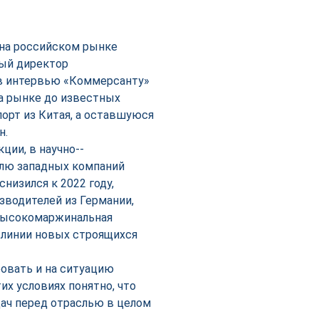
 на российском рынке
ный директор
в интервью «Коммерсанту»
на рынке до известных
орт из Китая, а оставшуюся
н.
ции, в научно-­
лю западных компаний
снизился к 2022 году,
зводителей из Германии,
 высокомаржинальная
е линии новых строящихся
овать и на ситуацию
их условиях понятно, что
дач перед отраслью в целом