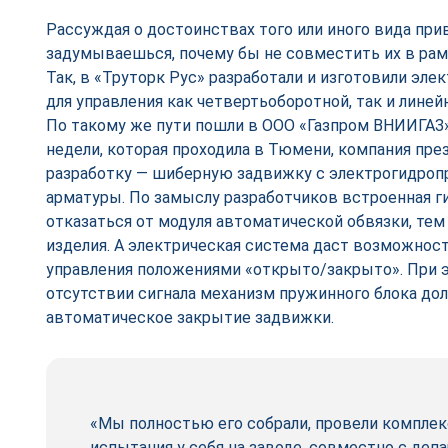
Рассуждая о достоинствах того или иного вида при
задумываешься, почему бы не совместить их в рам
Так, в «Труторк Рус» разработали и изготовили эл
для управления как четвертьоборотной, так и линей
По такому же пути пошли в ООО «Газпром ВНИИГАЗ»
недели, которая проходила в Тюмени, компания пр
разработку — шиберную задвижку с электрогидроп
арматуры. По замыслу разработчиков встроенная г
отказаться от модуля автоматической обвязки, т
изделия. А электрическая система даст возможнос
управления положениями «открыто/закрыто». При э
отсутствии сигнала механизм пружинного блока до
автоматическое закрытие задвижки.
«Мы полностью его собрали, провели компле
испытания у себя на заводе, совместно с де