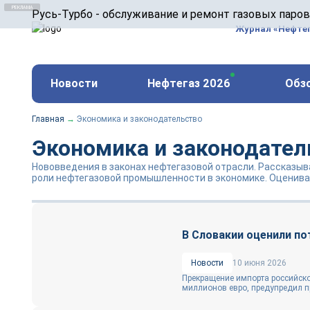
ООО «Русь-Турбо» занимается сервисом газовых и
Русь-Турбо - обслуживание и ремонт газовых паро
оборудования ТЭС, зарубежных поршневых машин и
Журнал «Нефте
и других предприятиях.
https://russturbo.ru/
Реклама. ООО «Русь-Турбо», ИНН 7802588950
Новости
Нефтегаз 2026
Обз
erid: F7NfYUJCUneVdwPs4znf
Главная
→
Экономика и законодательство
Экономика и законодател
Нововведения в законах нефтегазовой отрасли. Рассказыв
роли нефтегазовой промышленности в экономике. Оценива
В Словакии оценили по
Новости
10 июня 2026
Прекращение импорта российско
миллионов евро, предупредил пр