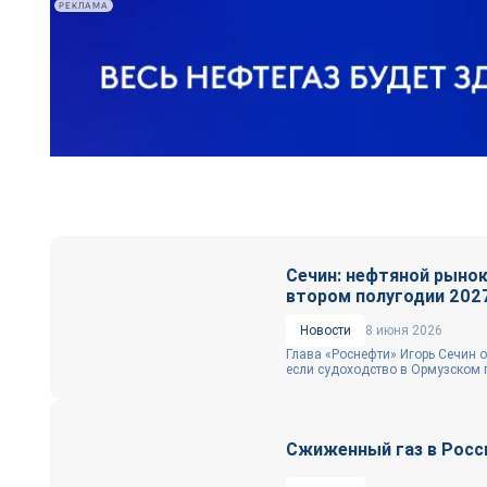
РЕКЛАМА
Сечин: нефтяной рынок
втором полугодии 202
Новости
8 июня 2026
Глава «Роснефти» Игорь Сечин о
если судоходство в Ормузском п
Сжиженный газ в Росс