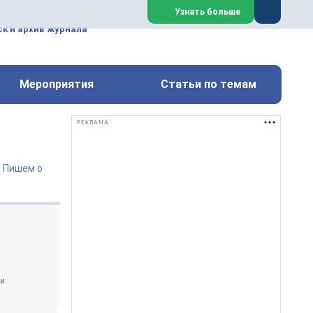
ем, техническим обслуживанием
Узнать больше
техимических, металлургических
к и архив журнала
Перейти на сайт
Закрыть
Мероприятия
Статьи по темам
РЕКЛАМА
. Пишем о
ни