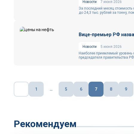
Новости
7 июня 2026
За последний месяц стоимость с
до 24,3 тыс. рублей за тонну, пок
Вице-премьер РФ назва
Новости
5 июня 2026
Наиболее приемлемый уровень с
председателя правительства РФ 
Пагинация
1
…
5
6
7
8
9
записей
Рекомендуем
Репортаж