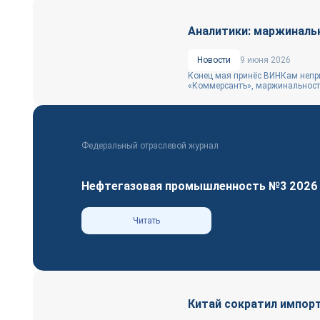
Аналитики: маржиналь
Новости
9 июня 2026
Конец мая принёс ВИНКам непри
«Коммерсантъ», маржинальность
Федеральный отраслевой журнал
Нефтегазовая промышленность №3 2026
Читать
Китай сократил импорт