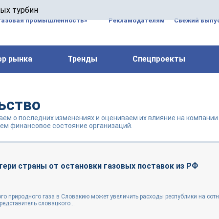
 паровых турбин, комплексным ремонтом, восстановлени
вых турбин
 компрессоров, которые работают на нефтегазовых, неф
газовая промышленность»
Рекламодателям
Свежий выпус
ор рынка
Тренды
Спецпроекты
ьство
аем о последних изменениях и оцениваем их влияние на компании
ем финансовое состояние организаций.
тери страны от остановки газовых поставок из РФ
го природного газа в Словакию может увеличить расходы республики на сот
едставитель словацкого...