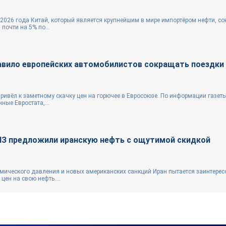
 2026 года Китай, который является крупнейшим в мире импортёром нефти, со
почти на 5% по...
авило европейских автомобилистов сокращать поездки
ивёл к заметному скачку цен на горючее в Евросоюзе. По информации газеты 
ные Евростата,...
З предложили иранскую нефть с ощутимой скидкой
ического давления и новых американских санкций Иран пытается заинтерес
цен на свою нефть....