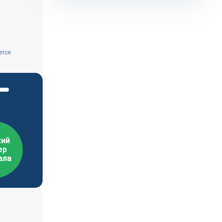
ется
ий
ер
ала