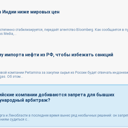
 в Индии ниже мировых цен
тепенно стабилизируется, передаёт агентство Bloomberg. Как сообщается в 
 Media,...
у импорта нефти из РФ, чтобы избежать санкций
вой компании Pertamina за закупки сырья из России будет отвечать индонез
as. Об этом...
сийские компании добиваются запрета для бывших
дународный арбитраж?
рга и Ленобласти в последнее время вынес ряд необычных решений: он запре
иям судиться с...