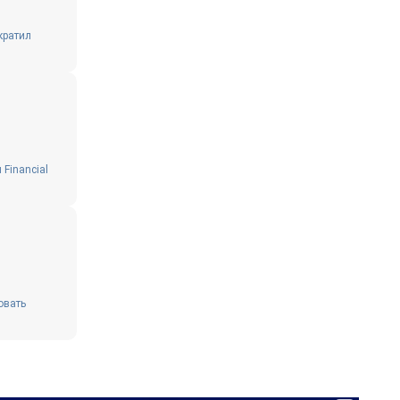
кратил
Financial
овать