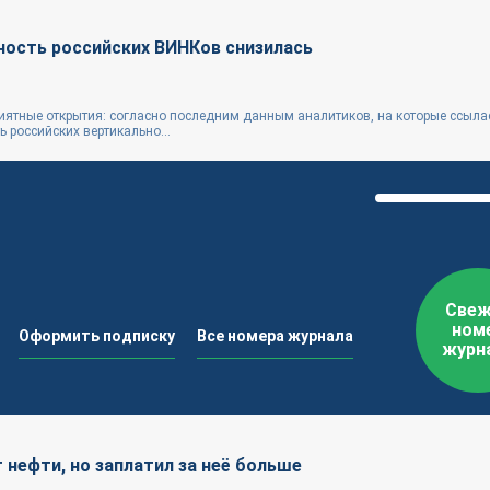
ность российских ВИНКов снизилась
ятные открытия: согласно последним данным аналитиков, на которые ссыла
 российских вертикально...
Свеж
ном
Оформить подписку
Все номера журнала
журн
 нефти, но заплатил за неё больше