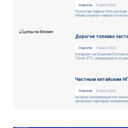
Новости
9 июня 2026
По итогам первых пяти месяцев
объём закупок «чёрного золота» 
Дорогое топливо заст
Новости
9 июня 2026
Конфликт на Ближнем Востоке пр
Times (FT), опирающейся на дан
Частным китайским НП
Новости
8 июня 2026
На фоне усиливающегося эконом
китайских партнёров снижением 