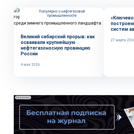
Популярно о нефтегазовой
промышленности
«Ключево
построен
систем а
Великий сибирский прорыв: как
27 марта 202
осваивали крупнейшую
нефтегазоносную провинцию
России
4 мая 2026
РЕКЛАМА