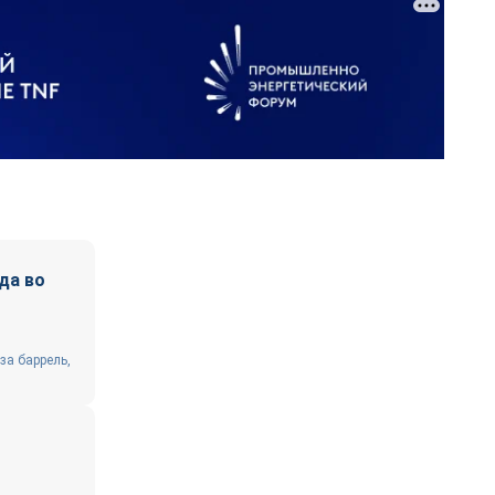
да во
за баррель,