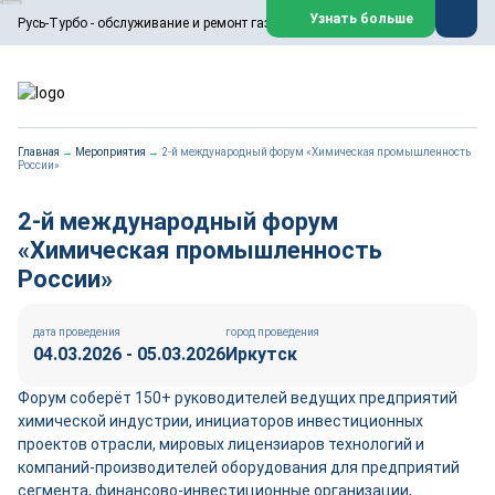
ООО «Русь-Турбо» занимается сервисом газовых и паровых
Узнать больше
Русь-Турбо - обслуживание и ремонт газовых паровых турбин
турбин, комплексным ремонтом, восстановлением,
техническим обслуживанием оборудования ТЭС,
зарубежных поршневых машин и компрессоров, которые
работают на нефтегазовых, нефтехимических,
металлургических и других предприятиях.
https://russturbo.ru/
Реклама. ООО «Русь-Турбо», ИНН 7802588950
Главная
→
Мероприятия
→
2-й международный форум «Химическая промышленность
erid: F7NfYUJCUneVdwPs4znf
России»
Перейти на сайт
Закрыть
2-й международный форум
«Химическая промышленность
России»
дата проведения
город проведения
04.03.2026 - 05.03.2026
Иркутск
Форум соберёт 150+ руководителей ведущих предприятий
химической индустрии, инициаторов инвестиционных
проектов отрасли, мировых лицензиаров технологий и
компаний-производителей оборудования для предприятий
сегмента, финансово-инвестиционные организации,