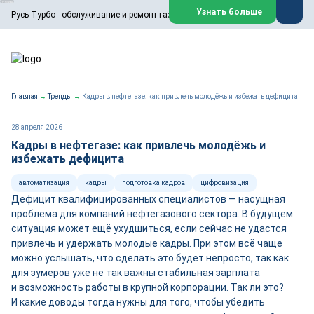
ООО «Русь-Турбо» занимается сервисом газовых и паровых
Узнать больше
Русь-Турбо - обслуживание и ремонт газовых паровых турбин
турбин, комплексным ремонтом, восстановлением,
техническим обслуживанием оборудования ТЭС,
зарубежных поршневых машин и компрессоров, которые
работают на нефтегазовых, нефтехимических,
металлургических и других предприятиях.
https://russturbo.ru/
Реклама. ООО «Русь-Турбо», ИНН 7802588950
Главная
→
Тренды
→
Кадры в нефтегазе: как привлечь молодёжь и избежать дефицита
erid: F7NfYUJCUneVdwPs4znf
Перейти на сайт
Закрыть
28 апреля 2026
Кадры в нефтегазе: как привлечь молодёжь и
избежать дефицита
автоматизация
кадры
подготовка кадров
цифровизация
Дефицит квалифицированных специалистов — насущная
проблема для компаний нефтегазового сектора. В будущем
ситуация может ещё ухудшиться, если сейчас не удастся
привлечь и удержать молодые кадры. При этом всё чаще
можно услышать, что сделать это будет непросто, так как
для зумеров уже не так важны стабильная зарплата
и возможность работы в крупной корпорации. Так ли это?
И какие доводы тогда нужны для того, чтобы убедить