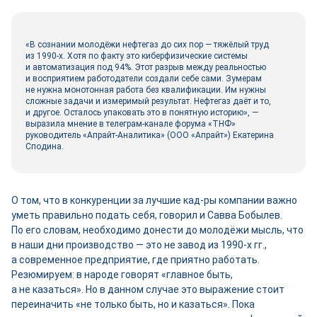
«В сознании молодёжи нефтегаз до сих пор — тяжёлый труд
из 1990‑х. Хотя по факту это киберфизические системы
и автоматизация под 94%. Этот разрыв между реальностью
и восприятием работодатели создали себе сами. Зумерам
не нужна монотонная работа без квалификации. Им нужны
сложные задачи и измеримый результат. Нефтегаз даёт и то,
и другое. Осталось упаковать это в понятную историю», —
выразила мнение в телеграм-­канале форума «ТНФ»
руководитель «Апрайт-­Аналитика» (ООО «Апрайт») Екатерина
Сподина.
О том, что в конкуренции за лучшие кад-ры компании важно
уметь правильно подать себя, говорил и Савва Бобылев.
По его словам, необходимо донести до молодёжи мысль, что
в наши дни производство — это не завод из 1990‑х гг.,
а современное предприятие, где приятно работать.
Резюмируем: в народе говорят «главное быть,
а не казаться». Но в данном случае это выражение стоит
переиначить «не только быть, но и казаться». Пока