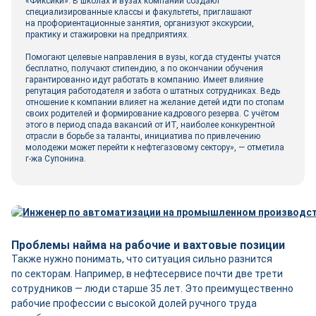
«Фиксики». В школах и вузах компании создают
специализированные классы и факультеты, приглашают
на профориентационные занятия, организуют экскурсии,
практику и стажировки на предприятиях.
Помогают целевые направления в вузы, когда студенты учатся
бесплатно, получают стипендию, а по окончании обучения
гарантированно идут работать в компанию. Имеет влияние
репутация работодателя и забота о штатных сотрудниках. Ведь
отношение к компании влияет на желание детей идти по стопам
своих родителей и формирование кадрового резерва. С учётом
этого в период спада вакансий от ИТ, наиболее конкурентной
отрасли в борьбе за таланты, инициатива по привлечению
молодежи может перейти к нефтегазовому сектору», — отметила
г-жа Супонина.
Проблемы найма на рабочие и вахтовые позиции
Также нужно понимать, что ситуация сильно разнится
по секторам. Например, в нефтесервисе почти две трети
сотрудников — люди старше 35 лет. Это преимущественно
рабочие профессии с высокой долей ручного труда