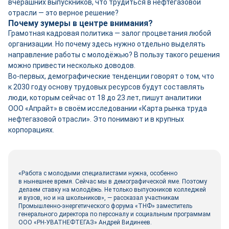
вчерашних выпускников, что трудиться в нефтегазовой
отрасли — это верное решение?
Почему зумеры в центре внимания?
Грамотная кадровая политика — залог процветания любой
организации. Но почему здесь нужно отдельно выделять
направление работы с молодёжью? В пользу такого решения
можно привести несколько доводов.
Во-первых, демографические тенденции говорят о том, что
к 2030 году основу трудовых ресурсов будут составлять
люди, которым сейчас от 18 до 23 лет, пишут аналитики
ООО «Апрайт» в своём исследовании «Карта рынка труда
нефтегазовой отрасли». Это понимают и в крупных
корпорациях.
«Работа с молодыми специалистами нужна, особенно
в нынешнее время. Сейчас мы в демографической яме. Поэтому
делаем ставку на молодёжь. Не только выпускников колледжей
и вузов, но и на школьников», — рассказал участникам
Промышленно-­энергетического форума «ТНФ» заместитель
генерального директора по персоналу и социальным программам
ООО «РН-УВАТНЕФТЕГАЗ» Андрей Видинеев.