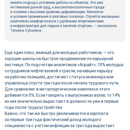
менять подход к условиям работы на объектах. Это уже
не тяжелый ручной труд, а высокотехнологичные города
и посёлки с высоким уровнем цифровизации. Меняются
и условия проживания в вахтовых поселках. Строятся жилищные
комплексы комфорт-­класса с удобными апартаментами
и инфраструктура для отдыха и занятий спортом», — рассказала
Татьяна Супонина.
Ещё один плюс, важный для молодых работников, — это
хорошие шансы на быстрое продвижение по карьерной
лестнице. По подсчётам аналитиков «Апрайт», 10% молодых
сотрудников нефтегазовой отрасли, начавших карьеру
на рабочих позициях, достигают статуса инженера или
управленца спустя три года после начала трудового пути.
Для сравнения: в металлургическом комплексе этого
добивается 5%. Если говорить о выпускниках вузов, то 14%
из них значительно вырастают в должности уже в первые
годы после трудоустройства.
Важно, что так же быстро увеличивается и зарплата:
за первые три года фактический доход молодого
специалиста с учётом инфляции за три года вырастает