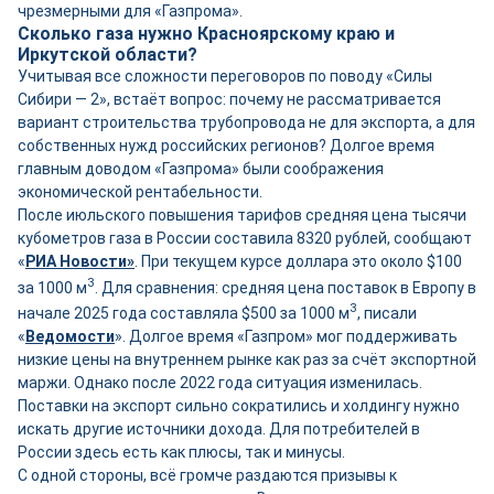
чрезмерными для «Газпрома».
Сколько газа нужно Красноярскому краю и
Иркутской области?
Учитывая все сложности переговоров по поводу «Силы
Сибири — 2», встаёт вопрос: почему не рассматривается
вариант строительства трубопровода не для экспорта, а для
собственных нужд российских регионов? Долгое время
главным доводом «Газпрома» были соображения
экономической рентабельности.
После июльского повышения тарифов средняя цена тысячи
кубометров газа в России составила 8320 рублей, сообщают
«
РИА Новости»
. При текущем курсе доллара это около $100
3
за 1000 м
. Для сравнения: средняя цена поставок в Европу в
3
начале 2025 года составляла $500 за 1000 м
, писали
«
Ведомости
». Долгое время «Газпром» мог поддерживать
низкие цены на внутреннем рынке как раз за счёт экспортной
маржи. Однако после 2022 года ситуация изменилась.
Поставки на экспорт сильно сократились и холдингу нужно
искать другие источники дохода. Для потребителей в
России здесь есть как плюсы, так и минусы.
С одной стороны, всё громче раздаются призывы к