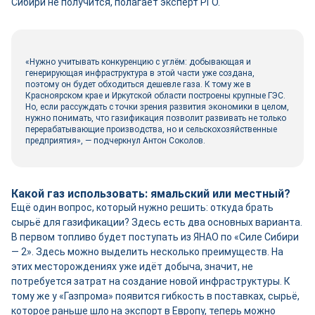
Сибири не получится, полагает эксперт РГО.
«Нужно учитывать конкуренцию с углём: добывающая и
генерирующая инфраструктура в этой части уже создана,
поэтому он будет обходиться дешевле газа. К тому же в
Красноярском крае и Иркутской области построены крупные ГЭС.
Но, если рассуждать с точки зрения развития экономики в целом,
нужно понимать, что газификация позволит развивать не только
перерабатывающие производства, но и сельскохозяйственные
предприятия», — подчеркнул Антон Соколов.
Какой газ использовать: ямальский или местный?
Ещё один вопрос, который нужно решить: откуда брать
сырьё для газификации? Здесь есть два основных варианта.
В первом топливо будет поступать из ЯНАО по «Силе Сибири
— 2». Здесь можно выделить несколько преимуществ. На
этих месторождениях уже идёт добыча, значит, не
потребуется затрат на создание новой инфраструктуры. К
тому же у «Газпрома» появится гибкость в поставках, сырьё,
которое раньше шло на экспорт в Европу, теперь можно