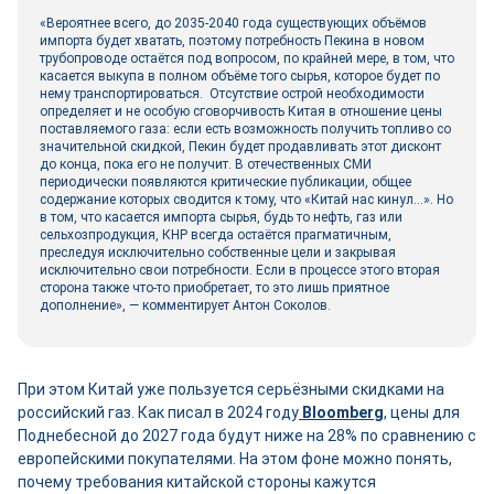
«Вероятнее всего, до 2035-2040 года существующих объёмов
импорта будет хватать, поэтому потребность Пекина в новом
трубопроводе остаётся под вопросом, по крайней мере, в том, что
касается выкупа в полном объёме того сырья, которое будет по
нему транспортироваться. Отсутствие острой необходимости
определяет и не особую сговорчивость Китая в отношение цены
поставляемого газа: если есть возможность получить топливо со
значительной скидкой, Пекин будет продавливать этот дисконт
до конца, пока его не получит. В отечественных СМИ
периодически появляются критические публикации, общее
содержание которых сводится к тому, что «Китай нас кинул…». Но
в том, что касается импорта сырья, будь то нефть, газ или
сельхозпродукция, КНР всегда остаётся прагматичным,
преследуя исключительно собственные цели и закрывая
исключительно свои потребности. Если в процессе этого вторая
сторона также что-то приобретает, то это лишь приятное
дополнение», — комментирует Антон Соколов.
При этом Китай уже пользуется серьёзными скидками на
российский газ. Как писал в 2024 году
Bloomberg
, цены для
Поднебесной до 2027 года будут ниже на 28% по сравнению с
европейскими покупателями. На этом фоне можно понять,
почему требования китайской стороны кажутся