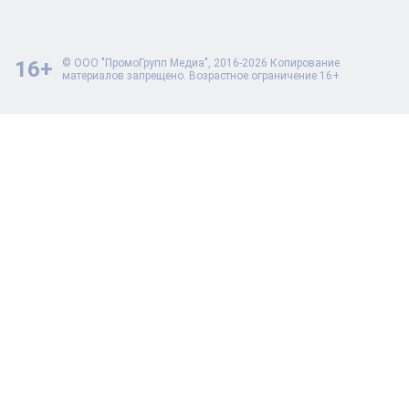
16+
© ООО "ПромоГрупп Медиа", 2016-2026 Копирование
материалов запрещено. Возрастное ограничение 16+