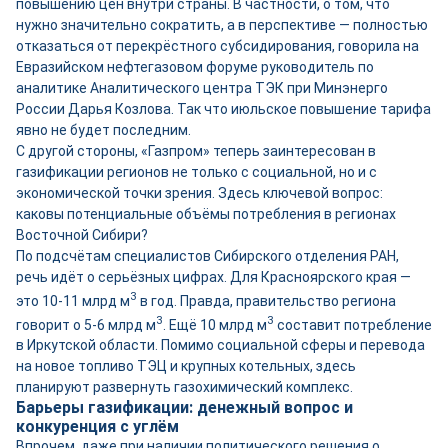
повышению цен внутри страны. В частности, о том, что
нужно значительно сократить, а в перспективе — полностью
отказаться от перекрёстного субсидирования, говорила на
Евразийском нефтегазовом форуме руководитель по
аналитике Аналитического центра ТЭК при Минэнерго
России Дарья Козлова. Так что июльское повышение тарифа
явно не будет последним.
С другой стороны, «Газпром» теперь заинтересован в
газификации регионов не только с социальной, но и с
экономической точки зрения. Здесь ключевой вопрос:
каковы потенциальные объёмы потребления в регионах
Восточной Сибири?
По подсчётам специалистов Сибирского отделения РАН,
речь идёт о серьёзных цифрах. Для Красноярского края —
3
это 10-11 млрд м
в год. Правда, правительство региона
3
3
говорит о 5-6 млрд м
. Ещё 10 млрд м
составит потребление
в Иркутской области. Помимо социальной сферы и перевода
на новое топливо ТЭЦ и крупных котельных, здесь
планируют развернуть газохимический комплекс.
Барьеры газификации: денежный вопрос и
конкуренция с углём
Впрочем, даже при наличии политического решения о