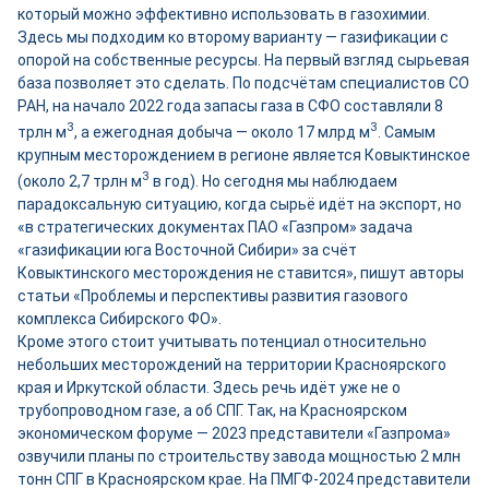
который можно эффективно использовать в газохимии.
Здесь мы подходим ко второму варианту — газификации с
опорой на собственные ресурсы. На первый взгляд сырьевая
база позволяет это сделать. По подсчётам специалистов СО
РАН, на начало 2022 года запасы газа в СФО составляли 8
3
3
трлн м
, а ежегодная добыча — около 17 млрд м
. Самым
крупным месторождением в регионе является Ковыктинское
3
(около 2,7 трлн м
в год). Но сегодня мы наблюдаем
парадоксальную ситуацию, когда сырьё идёт на экспорт, но
«в стратегических документах ПАО «Газпром» задача
«газификации юга Восточной Сибири» за счёт
Ковыктинского месторождения не ставится», пишут авторы
статьи «Проблемы и перспективы развития газового
комплекса Сибирского ФО».
Кроме этого стоит учитывать потенциал относительно
небольших месторождений на территории Красноярского
края и Иркутской области. Здесь речь идёт уже не о
трубопроводном газе, а об СПГ. Так, на Красноярском
экономическом форуме — 2023 представители «Газпрома»
озвучили планы по строительству завода мощностью 2 млн
тонн СПГ в Красноярском крае. На ПМГФ-2024 представители