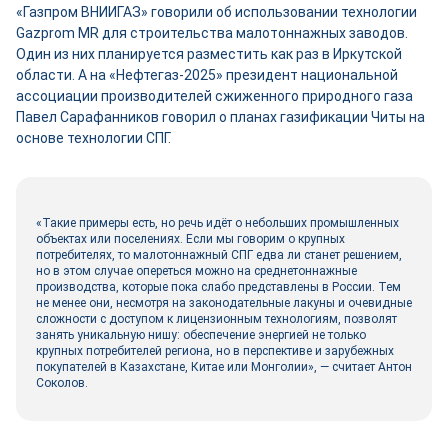
«Газпром ВНИИГАЗ» говорили об использовании технологии
Gazprom MR для строительства малотоннажных заводов.
Один из них планируется разместить как раз в Иркутской
области. А на «Нефтегаз-2025» президент национальной
ассоциации производителей сжиженного природного газа
Павел Сарафанников говорил о планах газификации Читы на
основе технологии СПГ.
«Такие примеры есть, но речь идёт о небольших промышленных
объектах или поселениях. Если мы говорим о крупных
потребителях, то малотоннажный СПГ едва ли станет решением,
но в этом случае опереться можно на среднетоннажные
производства, которые пока слабо представлены в России. Тем
не менее они, несмотря на законодательные лакуны и очевидные
сложности с доступом к лицензионным технологиям, позволят
занять уникальную нишу: обеспечение энергией не только
крупных потребителей региона, но в перспективе и зарубежных
покупателей в Казахстане, Китае или Монголии», — считает Антон
Соколов.