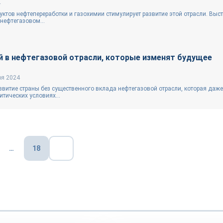
4
ктов нефтепереработки и газохимии стимулирует развитие этой отрасли. Выс
нефтегазовом...
й в нефтегазовой отрасли, которые изменят будущее
ря 2024
звитие страны без существенного вклада нефтегазовой отрасли, которая даже
тических условиях...
…
18
Репортаж