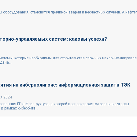
ы оборудования, становится причиной аварий и несчастных случаев. А нефте
орно-управляемых систем: каковы успехи?
системы, которые необходимы для строительства сложных наклонно-­направл
дача...
ятия на киберполигоне: информационная защита ТЭК
ря 2024
рованная IT-инфраструктура, в которой воспроизводятся реальные угрозы
В рамках кибербитв...