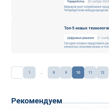
Переработка
25 ноября 202
Мировой рост потребления проду
Петербургском международном 
Топ-5 новых технологи
Цифровые решения
21 нояб
Сегодня сложно представить ра
непростых экономических и поли
Пагинация
1
…
8
9
10
11
12
записей
Рекомендуем
Тренды