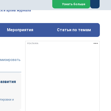
ем, техническим обслуживанием
Узнать больше
техимических, металлургических
к и архив журнала
Перейти на сайт
Закрыть
Мероприятия
Статьи по темам
РЕКЛАМА
имизировать
развития
ртировки и