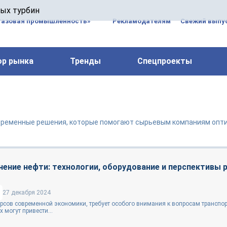
 паровых турбин, комплексным ремонтом, восстановлени
вых турбин
 компрессоров, которые работают на нефтегазовых, неф
газовая промышленность»
Рекламодателям
Свежий выпус
ор рынка
Тренды
Спецпроекты
современные решения, которые помогают сырьевым компаниям опт
нение нефти: технологии, оборудование и перспективы 
27 декабря 2024
урсов современной экономики, требует особого внимания к вопросам транспо
 могут привести...