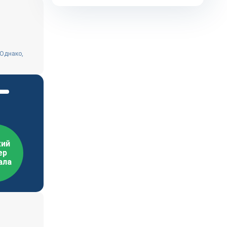
 Однако,
ий
ер
ала