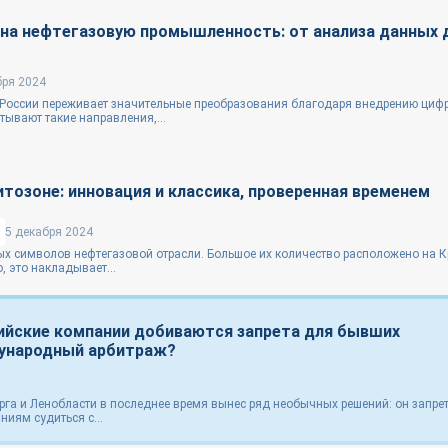
 на нефтегазовую промышленность: от анализа данных 
бря 2024
России переживает значительные преобразования благодаря внедрению циф
тывают такие направления,...
тозоне: инновация и классика, проверенная временем
5 декабря 2024
х символов нефтегазовой отрасли. Большое их количество расположено на 
, это накладывает...
сийские компании добиваются запрета для бывших
дународный арбитраж?
рга и Ленобласти в последнее время вынес ряд необычных решений: он запре
иям судиться с...