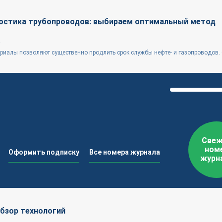
остика трубопроводов: выбираем оптимальный метод
риалы позволяют существенно продлить срок службы нефте- и газопроводов.
Свеж
ном
Оформить подписку
Все номера журнала
журн
обзор технологий