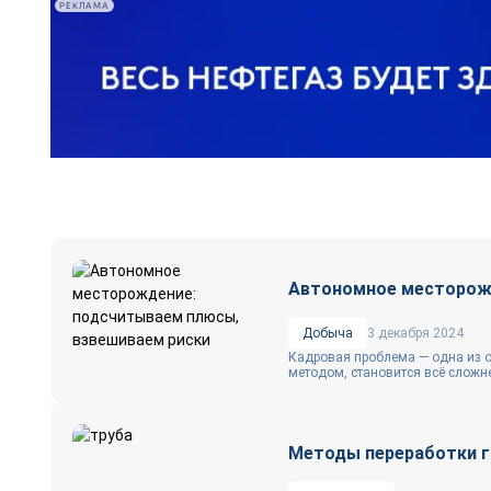
РЕКЛАМА
Автономное месторожд
Добыча
3 декабря 2024
Кадровая проблема — одна из о
методом, становится всё сложнее
Методы переработки га