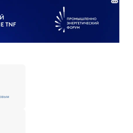
товым