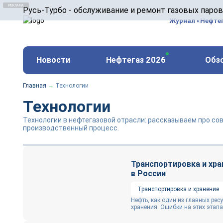
ООО «Русь-Турбо» занимается сервисом газовых и
Русь-Турбо - обслуживание и ремонт газовых паро
оборудования ТЭС, зарубежных поршневых машин и
Журнал «Нефте
и других предприятиях.
https://russturbo.ru/
Реклама. ООО «Русь-Турбо», ИНН 7802588950
Новости
Нефтегаз 2026
Обз
erid: F7NfYUJCUneVdwPs4znf
Главная
→
Технологии
Технологии
Технологии в нефтегазовой отрасли: рассказываем про 
производственный процесс.
Транспортировка и хра
в России
Транспортировка и хранение
Нефть, как один из главных рес
хранения. Ошибки на этих этапах