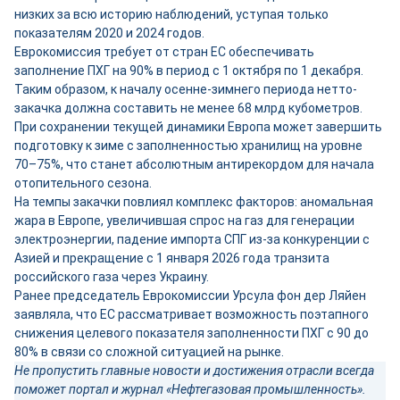
низких за всю историю наблюдений, уступая только
показателям 2020 и 2024 годов.
Еврокомиссия требует от стран ЕС обеспечивать
заполнение ПХГ на 90% в период с 1 октября по 1 декабря.
Таким образом, к началу осенне-зимнего периода нетто-
закачка должна составить не менее 68 млрд кубометров.
При сохранении текущей динамики Европа может завершить
подготовку к зиме с заполненностью хранилищ на уровне
70–75%, что станет абсолютным антирекордом для начала
отопительного сезона.
На темпы закачки повлиял комплекс факторов: аномальная
жара в Европе, увеличившая спрос на газ для генерации
электроэнергии, падение импорта СПГ из-за конкуренции с
Азией и прекращение с 1 января 2026 года транзита
российского газа через Украину.
Ранее председатель Еврокомиссии Урсула фон дер Ляйен
заявляла, что ЕС рассматривает возможность поэтапного
снижения целевого показателя заполненности ПХГ с 90 до
80% в связи со сложной ситуацией на рынке.
Не пропустить главные новости и достижения отрасли всегда
поможет портал и журнал «Нефтегазовая промышленность».