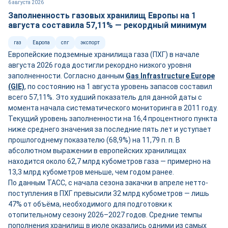
6 августа 2026
Заполненность газовых хранилищ Европы на 1
августа составила 57,11% — рекордный минимум
газ
Европа
спг
экспорт
Европейские подземные хранилища газа (ПХГ) в начале
августа 2026 года достигли рекордно низкого уровня
заполненности. Согласно данным
Gas Infrastructure Europe
(GIE)
, по состоянию на 1 августа уровень запасов составил
всего 57,11%. Это худший показатель для данной даты с
момента начала систематического мониторинга в 2011 году.
Текущий уровень заполненности на 16,4 процентного пункта
ниже среднего значения за последние пять лет и уступает
прошлогоднему показателю (68,9%) на 11,79 п. п. В
абсолютном выражении в европейских хранилищах
находится около 62,7 млрд кубометров газа — примерно на
13,3 млрд кубометров меньше, чем годом ранее.
По данным ТАСС, с начала сезона закачки в апреле нетто-
поступления в ПХГ превысили 32 млрд кубометров — лишь
47% от объёма, необходимого для подготовки к
отопительному сезону 2026–2027 годов. Средние темпы
пополнения хранилищ в июле оказались одними из самых