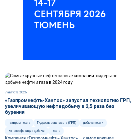
7 августа 2026
«Газпромнефть-Хантос» запустил технологию ГРП,
увеличивающую нефтедобычу в 2,5 раза без
бурения
газпром нефть
Гидроразрыв пласта (ГРП)
добыча нефти
интенсификация добычи
нефть
Компания «Газпромнефть-Хантос» — самое крупное