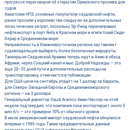
прогрессе переговоров об открытии Ормузского пролива для
судов.
Азиатские НПЗ, основные покупатели саудовской нефти,
ранее просили у королевства скидку из-за дополнительных
логистических затрат, поскольку Эр-Рияд перенаправил
нефтеэкспорт в порт Янбу в Красном море и египетский Сиди-
Керир в Средиземном море.
Напряжённость в ближневосточном регионе заставляет
судовладельцев выбирать более безопасные маршруты.
Танкеры из Саудовской Аравии теперь идут в Азию в обход
Африки, через Суэцкий канал и мыс Доброй Надежды — это
ещё 20–25 дней пути и дополнительные расходы на
транспортировку, отмечается в публикации.
Для США цена на сентябрь упадёт на 1 доллар за баррель,
для Северо-Западной Европы и Средиземноморского
региона — на 3 доллара.
Генеральный директор Saudi Aramco Амин Нассер на этой
неделе подтвердил, что компания пока экспортирует около 5
млн б/с — это примерно 70% от обычного уровня.
В июле американский импорт саудовской нефти обнулился
впервые с 1985 года. Такие предварительные данные