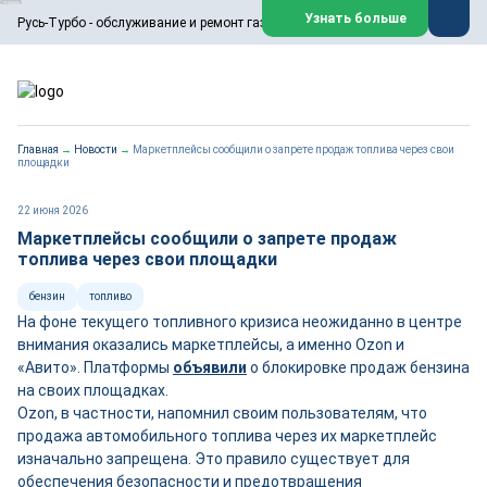
ООО «Русь-Турбо» занимается сервисом газовых и паровых
Узнать больше
Русь-Турбо - обслуживание и ремонт газовых паровых турбин
турбин, комплексным ремонтом, восстановлением,
техническим обслуживанием оборудования ТЭС,
зарубежных поршневых машин и компрессоров, которые
работают на нефтегазовых, нефтехимических,
металлургических и других предприятиях.
https://russturbo.ru/
Реклама. ООО «Русь-Турбо», ИНН 7802588950
Главная
→
Новости
→
Маркетплейсы сообщили о запрете продаж топлива через свои
erid: F7NfYUJCUneVdwPs4znf
площадки
Перейти на сайт
Закрыть
22 июня 2026
Маркетплейсы сообщили о запрете продаж
топлива через свои площадки
бензин
топливо
На фоне текущего топливного кризиса неожиданно в центре
внимания оказались маркетплейсы, а именно Ozon и
«Авито». Платформы
объявили
о блокировке продаж бензина
на своих площадках.
Ozon, в частности, напомнил своим пользователям, что
продажа автомобильного топлива через их маркетплейс
изначально запрещена. Это правило существует для
обеспечения безопасности и предотвращения