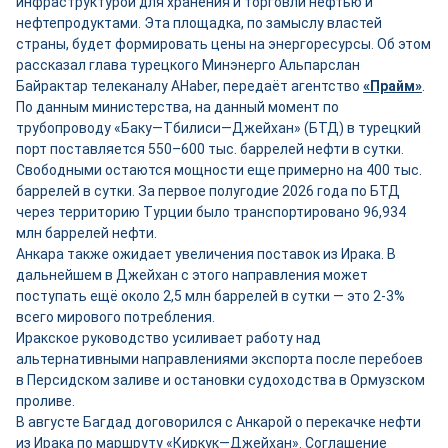
инфраструктурой для хранения и торговли нефтью и
нефтепродуктами. Эта площадка, по замыслу властей
страны, будет формировать цены на энергоресурсы. Об этом
рассказал глава турецкого Минэнерго Альпарслан
Байрактар телеканалу AHaber, передаёт агентство
«Прайм»
.
По данным министерства, на данный момент по
трубопроводу «Баку—Тбилиси—Джейхан» (БТД) в турецкий
порт поставляется 550–600 тыс. баррелей нефти в сутки.
Свободными остаются мощности ещ
е
примерно на 400 тыс.
баррелей в сутки. За первое полугодие 2026 года по БТД
через территорию Турции было транспортировано 96,934
млн баррелей нефти.
Анкара также ожидает увеличения поставок из Ирака. В
дальнейшем в Джейхан с этого направления может
поступать ещё около 2,5 млн баррелей в сутки — это 2-3%
всего мирового потребления.
Иракское руководство усиливает работу над
альтернативными направлениями экспорта после перебоев
в Персидском заливе и остановки судоходства в Ормузском
проливе.
В августе Багдад договорился с Анкарой о перекачке нефти
из Ирака по маршруту «Киркук—Джейхан». Соглашение