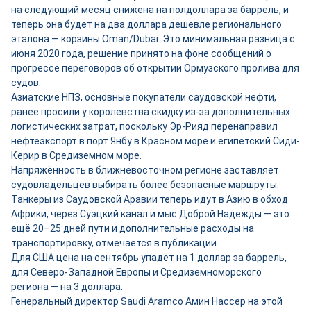
на следующий месяц снижена на полдоллара за баррель, и
теперь она будет на два доллара дешевле регионального
эталона — корзины Oman/Dubai. Это минимальная разница с
июня 2020 года, решение принято на фоне сообщений о
прогрессе переговоров об открытии Ормузского пролива для
судов.
Азиатские НПЗ, основные покупатели саудовской нефти,
ранее просили у королевства скидку из-за дополнительных
логистических затрат, поскольку Эр-Рияд перенаправил
нефтеэкспорт в порт Янбу в Красном море и египетский Сиди-
Керир в Средиземном море.
Напряжённость в ближневосточном регионе заставляет
судовладельцев выбирать более безопасные маршруты.
Танкеры из Саудовской Аравии теперь идут в Азию в обход
Африки, через Суэцкий канал и мыс Доброй Надежды — это
ещё 20–25 дней пути и дополнительные расходы на
транспортировку, отмечается в публикации.
Для США цена на сентябрь упадёт на 1 доллар за баррель,
для Северо-Западной Европы и Средиземноморского
региона — на 3 доллара.
Генеральный директор Saudi Aramco Амин Нассер на этой