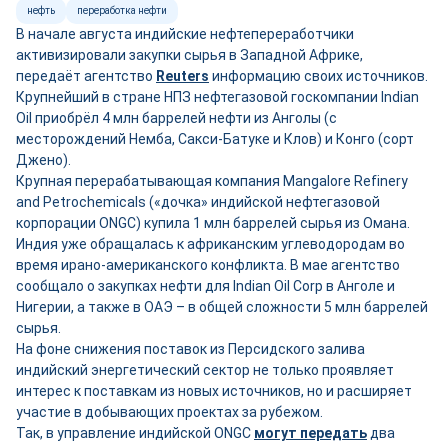
нефть
переработка нефти
В начале августа индийские нефтепереработчики
активизировали закупки сырья в Западной Африке,
передаёт агентство
Reuters
информацию своих источников.
Крупнейший в стране НПЗ нефтегазовой госкомпании Indian
Oil приобрёл 4 млн баррелей нефти из Анголы (с
месторождений Немба, Сакси-Батуке и Клов) и Конго (сорт
Джено).
Крупная перерабатывающая компания Mangalore Refinery
and Petrochemicals («дочка» индийской нефтегазовой
корпорации ONGC) купила 1 млн баррелей сырья из Омана.
Индия уже обращалась к африканским углеводородам во
время ирано-американского конфликта. В мае агентство
сообщало о закупках нефти для Indian Oil Corp в Анголе и
Нигерии, а также в ОАЭ – в общей сложности 5 млн баррелей
сырья.
На фоне снижения поставок из Персидского залива
индийский энергетический сектор не только проявляет
интерес к поставкам из новых источников, но и расширяет
участие в добывающих проектах за рубежом.
Так, в управление индийской ONGC
могут передать
два