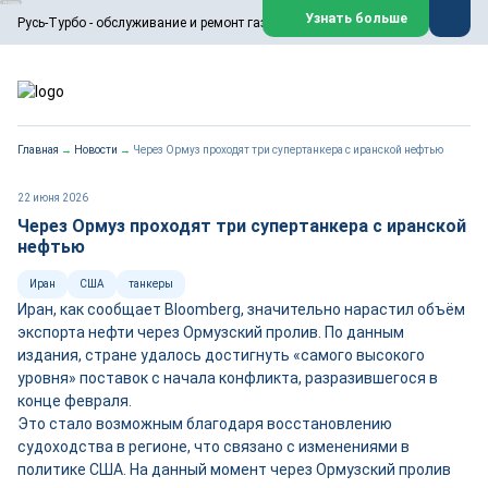
ООО «Русь-Турбо» занимается сервисом газовых и паровых
Узнать больше
Русь-Турбо - обслуживание и ремонт газовых паровых турбин
турбин, комплексным ремонтом, восстановлением,
техническим обслуживанием оборудования ТЭС,
зарубежных поршневых машин и компрессоров, которые
работают на нефтегазовых, нефтехимических,
металлургических и других предприятиях.
https://russturbo.ru/
Реклама. ООО «Русь-Турбо», ИНН 7802588950
Главная
→
Новости
→
Через Ормуз проходят три супертанкера с иранской нефтью
erid: F7NfYUJCUneVdwPs4znf
Перейти на сайт
Закрыть
22 июня 2026
Через Ормуз проходят три супертанкера с иранской
нефтью
Иран
США
танкеры
Иран, как сообщает Bloomberg, значительно нарастил объём
экспорта нефти через Ормузский пролив. По данным
издания, стране удалось достигнуть «самого высокого
уровня» поставок с начала конфликта, разразившегося в
конце февраля.
Это стало возможным благодаря восстановлению
судоходства в регионе, что связано с изменениями в
политике США. На данный момент через Ормузский пролив