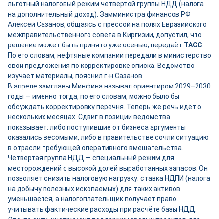
льготный налоговый режим четвёртой группы НДД (налога
на дополнительный доход). Замминистра финансов РФ
Алексей Сазанов, общаясь с прессой на полях Евразийского
межправительственного совета в Киргизии, допустил, что
решение может быть принято уже осенью, передаёт
ТАСС
.
По его словам, нефтяные компании передали в министерство
свои предложения по корректировке списка. Ведомство
изучает материалы, пояснил г-н Сазанов.
В апреле замглавы Минфина называл ориентиром 2029–2030
годы — именно тогда, по его словам, можно было бы
обсуждать корректировку перечня. Теперь же речь идёт о
нескольких месяцах. Сдвиг в позиции ведомства
показывает: либо поступившие от бизнеса аргументы
оказались весомыми, либо в правительстве сочли ситуацию
в отрасли требующей оперативного вмешательства.
Четвертая группа НДД — специальный режим для
месторождений с высокой долей выработанных запасов. Он
позволяет снизить налоговую нагрузку: ставка НДПИ (налога
на добычу полезных ископаемых) для таких активов
уменьшается, а налогоплательщик получает право
учитывать фактические расходы при расчёте базы НДД.