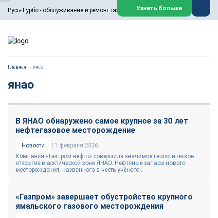
ООО «Русь-Турбо» занимается сервисом газовых и паровых
Узнать больше
Русь-Турбо - обслуживание и ремонт газовых паровых турбин
турбин, комплексным ремонтом, восстановлением,
техническим обслуживанием оборудования ТЭС,
зарубежных поршневых машин и компрессоров, которые
работают на нефтегазовых, нефтехимических,
металлургических и других предприятиях.
https://russturbo.ru/
Реклама. ООО «Русь-Турбо», ИНН 7802588950
Главная
→
янао
erid: F7NfYUJCUneVdwPs4znf
янао
Перейти на сайт
Закрыть
В ЯНАО обнаружено самое крупное за 30 лет
нефтегазовое месторождение
Новости
11 февраля 2026
Компания «Газпром нефть» совершила значимое геологическое
открытие в арктической зоне ЯНАО. Нефтяные запасы нового
месторождения, названного в честь учёного...
«Газпром» завершает обустройство крупного
ямальского газового месторождения