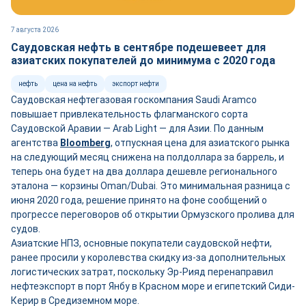
7 августа 2026
Саудовская нефть в сентябре подешевеет для
азиатских покупателей до минимума с 2020 года
нефть
цена на нефть
экспорт нефти
Саудовская нефтегазовая госкомпания Saudi Aramco
повышает привлекательность флагманского сорта
Саудовской Аравии — Arab Light — для Азии. По данным
агентства
Bloomberg
, отпускная цена для азиатского рынка
на следующий месяц снижена на полдоллара за баррель, и
теперь она будет на два доллара дешевле регионального
эталона — корзины Oman/Dubai. Это минимальная разница с
июня 2020 года, решение принято на фоне сообщений о
прогрессе переговоров об открытии Ормузского пролива для
судов.
Азиатские НПЗ, основные покупатели саудовской нефти,
ранее просили у королевства скидку из-за дополнительных
логистических затрат, поскольку Эр-Рияд перенаправил
нефтеэкспорт в порт Янбу в Красном море и египетский Сиди-
Керир в Средиземном море.