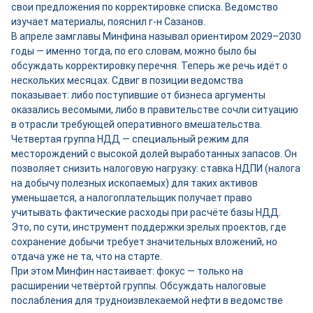
свои предложения по корректировке списка. Ведомство
изучает материалы, пояснил г-н Сазанов.
В апреле замглавы Минфина называл ориентиром 2029–2030
годы — именно тогда, по его словам, можно было бы
обсуждать корректировку перечня. Теперь же речь идёт о
нескольких месяцах. Сдвиг в позиции ведомства
показывает: либо поступившие от бизнеса аргументы
оказались весомыми, либо в правительстве сочли ситуацию
в отрасли требующей оперативного вмешательства.
Четвертая группа НДД — специальный режим для
месторождений с высокой долей выработанных запасов. Он
позволяет снизить налоговую нагрузку: ставка НДПИ (налога
на добычу полезных ископаемых) для таких активов
уменьшается, а налогоплательщик получает право
учитывать фактические расходы при расчёте базы НДД.
Это, по сути, инструмент поддержки зрелых проектов, где
сохранение добычи требует значительных вложений, но
отдача уже не та, что на старте.
При этом Минфин настаивает: фокус — только на
расширении четвёртой группы. Обсуждать налоговые
послабления для трудноизвлекаемой нефти в ведомстве