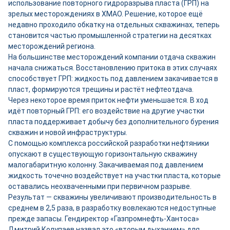
использование повторного гидроразрыва пласта (ГРП) на
зрелых месторождениях в ХМАО. Решение, которое ещё
недавно проходило обкатку на отдельных скважинах, теперь
становится частью промышленной стратегии на десятках
месторождений региона.
На большинстве месторождений компании отдача скважин
начала снижаться. Восстановлению притока в этих случаях
способствует ГРП: жидкость под давлением закачивается в
пласт, формируются трещины и растёт нефтеотдача.
Через некоторое время приток нефти уменьшается. В ход
идёт повторный ГРП: его воздействие на другие участки
пласта поддерживает добычу без дополнительного бурения
скважин и новой инфраструктуры.
С помощью комплекса российской разработки нефтяники
опускают в существующую горизонтальную скважину
малогабаритную колонну. Закачиваемая под давлением
жидкость точечно воздействует на участки пласта, которые
оставались неохваченными при первичном разрыве.
Результат — скважины увеличивают производительность в
среднем в 2,5 раза, в разработку вовлекаются недоступные
прежде запасы. Гендиректор «Газпромнефть-Хантоса»
Дмитрий Колупаев назвал это «вторым дыханием» для