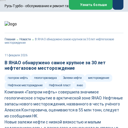
ООО «Русь-Турбо» занимается сервисом газовых и паровых
Узнать больше
Русь-Турбо - обслуживание и ремонт газовых паровых турбин
турбин, комплексным ремонтом, восстановлением,
техническим обслуживанием оборудования ТЭС,
зарубежных поршневых машин и компрессоров, которые
работают на нефтегазовых, нефтехимических,
металлургических и других предприятиях.
https://russturbo.ru/
Реклама. ООО «Русь-Турбо», ИНН 7802588950
Главная
→
Новости
→
В ЯНАО обнаружено самое крупное за 30 лет нефтегазовое
erid: F7NfYUJCUneVdwPs4znf
месторождение
Перейти на сайт
Закрыть
11 февраля 2026
В ЯНАО обнаружено самое крупное за 30 лет
нефтегазовое месторождение
газпром нефть
геологоразведка
Залежи нефти
месторождение
Нефтяное месторождение
Нефтяной пласт
янао
Компания «Газпром нефть» совершила значимое
геологическое открытие в арктической зоне ЯНАО. Нефтяные
запасы нового месторождения, названного в честь учёного
Алексея Конторовича, оцениваются в 55 млн тонн, следует
из сообщения НК.
Новые залежи нефти с низкой вязкостью и малым