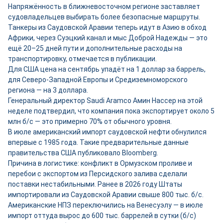
Напряжённость в ближневосточном регионе заставляет
судовладельцев выбирать более безопасные маршруты.
Танкеры из Саудовской Аравии теперь идут в Азию в обход
Африки, через Суэцкий канал и мыс Доброй Надежды — это
ещё 20–25 дней пути и дополнительные расходы на
транспортировку, отмечается в публикации.
Для США цена на сентябрь упадёт на 1 доллар за баррель,
для Северо-Западной Европы и Средиземноморского
региона — на 3 доллара.
Генеральный директор Saudi Aramco Амин Нассер на этой
неделе подтвердил, что компания пока экспортирует около 5
млн б/с — это примерно 70% от обычного уровня.
В июле американский импорт саудовской нефти обнулился
впервые с 1985 года. Такие предварительные данные
правительства США публиковало Bloomberg.
Причина в логистике: конфликт в Ормузском проливе и
перебои с экспортом из Персидского залива сделали
поставки нестабильными. Ранее в 2026 году Штаты
импортировали из Саудовской Аравии свыше 800 тыс. б/с.
Американские НПЗ переключились на Венесуэлу — в июле
импорт оттуда вырос до 600 тыс. баррелей в сутки (б/с)