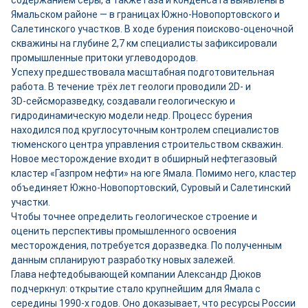
содержанием серы, а также газа и конденсата выявлены в
Ямальском районе — в границах Южно‑Новопортовского и
Салетинского участков. В ходе бурения поисково‑оценочной
скважины на глубине 2,7 км специалисты зафиксировали
промышленные притоки углеводородов.
Успеху предшествовала масштабная подготовительная
работа. В течение трёх лет геологи проводили 2D‑ и
3D‑сейсморазведку, создавали геологическую и
гидродинамическую модели недр. Процесс бурения
находился под круглосуточным контролем специалистов
тюменского центра управления строительством скважин.
Новое месторождение входит в обширный нефтегазовый
кластер «Газпром нефти» на юге Ямала. Помимо него, кластер
объединяет Южно‑Новопортовский, Суровый и Салетинский
участки.
Чтобы точнее определить геологическое строение и
оценить перспективы промышленного освоения
месторождения, потребуется доразведка. По полученным
данным спланируют разработку новых залежей.
Глава нефтедобывающей компании Александр Дюков
подчеркнул: открытие стало крупнейшим для Ямала с
середины 1990-х годов. Оно доказывает, что ресурсы России