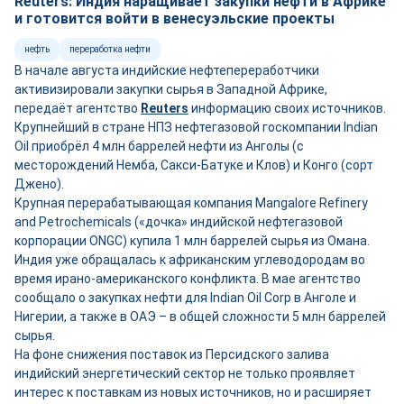
Reuters: Индия наращивает закупки нефти в Африке
и готовится войти в венесуэльские проекты
нефть
переработка нефти
В начале августа индийские нефтепереработчики
активизировали закупки сырья в Западной Африке,
передаёт агентство
Reuters
информацию своих источников.
Крупнейший в стране НПЗ нефтегазовой госкомпании Indian
Oil приобрёл 4 млн баррелей нефти из Анголы (с
месторождений Немба, Сакси-Батуке и Клов) и Конго (сорт
Джено).
Крупная перерабатывающая компания Mangalore Refinery
and Petrochemicals («дочка» индийской нефтегазовой
корпорации ONGC) купила 1 млн баррелей сырья из Омана.
Индия уже обращалась к африканским углеводородам во
время ирано-американского конфликта. В мае агентство
сообщало о закупках нефти для Indian Oil Corp в Анголе и
Нигерии, а также в ОАЭ – в общей сложности 5 млн баррелей
сырья.
На фоне снижения поставок из Персидского залива
индийский энергетический сектор не только проявляет
интерес к поставкам из новых источников, но и расширяет