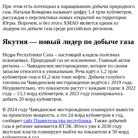
При этом есть потенциал к наращиванию добычи природного
газа. Наталья Комарова называет цифру 1,4 трлн кубометров,
рассуждая о перспективах новых открытий на территории
Югры. Впрочем, и без этого ХМАО является одним из
лидеров по добыче газа среди российских регионов.
Якутия — новый лидер по добыче газа
Недра Республики Саха – настоящий кладезь полезных
ископаемых. Природный газ не исключение. Главный актив
региона — Чаяндинское месторождение, которое по своим
запасам относится к уникальным. Речь идёт о 1,2 трлн
кубометров газа и 61,2 млн тонн нефти. Добыча голубого
топлива на Чаяндинском месторождении ведётся с 2019 года.
Неудивительно, что показатели растут с каждым годом: в 2022
году – 13,3 млрд кубометров, в 2023 году планировалось
добыть 20 млрд кубометров.
В 2024 году Чаяндинское месторождение планируют вывести
на проектную мощность, а это 24 млрд кубометров в год,
сообщает
сайт Правительства республики
. Также добычей
газа в регионе занимается ЯТЭК. Итого уже к 2030 году
якутские власти планируют выйти на показатели в 50 млрд
кубометров в год.