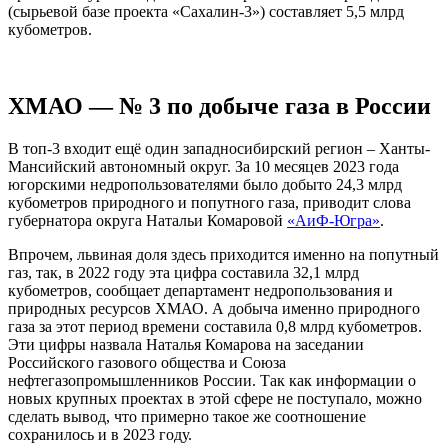
(сырьевой базе проекта «Сахалин-3») составляет 5,5 млрд
кубометров.
ХМАО — № 3 по добыче газа в России
В топ-3 входит ещё один западносибирский регион – Ханты-
Мансийский автономный округ. За 10 месяцев 2023 года
югорскими недропользователями было добыто 24,3 млрд
кубометров природного и попутного газа, приводит слова
губернатора округа Натальи Комаровой
«АиФ-Югра»
.
Впрочем, львиная доля здесь приходится именно на попутный
газ, так, в 2022 году эта цифра составила 32,1 млрд
кубометров, сообщает департамент недропользования и
природных ресурсов ХМАО. А добыча именно природного
газа за этот период времени составила 0,8 млрд кубометров.
Эти цифры назвала Наталья Комарова на заседании
Российского газового общества и Союза
нефтегазопромышленников России. Так как информации о
новых крупных проектах в этой сфере не поступало, можно
сделать вывод, что примерно такое же соотношение
сохранилось и в 2023 году.