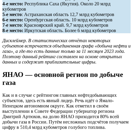
4-е место:
Республика Саха (Якутия). Около 20 млрд
кубометров
5-е место
: Астраханская область 12,7 млрд кубометров
6-е место:
Оренбургская область. 10 млрд кубометров
7-е место
: Красноярский край. 9,7 млрд кубометров
8-е место:
Иркутская область. Более 6 млрд кубометров
Дисклеймер. В статистических отчётах некоторых
субъектов встречается объединенная графа «добыча нефти и
газа», а где-то есть данные только за 11 месяцев 2023 года.
Поэтому данный рейтинг составлен на основе открытых
данных и содержит приблизительные цифры.
ЯНАО — основной регион по добыче
газа
Как и в случае с рейтингом главных нефтедобывающих
субъектов, здесь есть явный лидер. Речь идёт о Ямало-
Ненецком автономном округе. Как отметил в своём
выступлении в Совете Федерации губернатор региона
Дмитрий Артюхов, на долю ЯНАО приходится 80% всей
добычи газа в России. Путём несложных подсчётов получаем
цифру в 510,4 млрд кубометров голубого топлива.