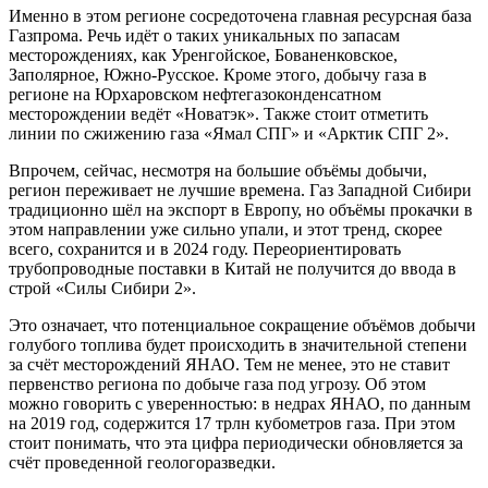
Именно в этом регионе сосредоточена главная ресурсная база
Газпрома. Речь идёт о таких уникальных по запасам
месторождениях, как Уренгойское, Бованенковское,
Заполярное, Южно-Русское. Кроме этого, добычу газа в
регионе на Юрхаровском нефтегазоконденсатном
месторождении ведёт «Новатэк». Также стоит отметить
линии по сжижению газа «Ямал СПГ» и «Арктик СПГ 2».
Впрочем, сейчас, несмотря на большие объёмы добычи,
регион переживает не лучшие времена. Газ Западной Сибири
традиционно шёл на экспорт в Европу, но объёмы прокачки в
этом направлении уже сильно упали, и этот тренд, скорее
всего, сохранится и в 2024 году. Переориентировать
трубопроводные поставки в Китай не получится до ввода в
строй «Силы Сибири 2».
Это означает, что потенциальное сокращение объёмов добычи
голубого топлива будет происходить в значительной степени
за счёт месторождений ЯНАО. Тем не менее, это не ставит
первенство региона по добыче газа под угрозу. Об этом
можно говорить с уверенностью: в недрах ЯНАО, по данным
на 2019 год, содержится 17 трлн кубометров газа. При этом
стоит понимать, что эта цифра периодически обновляется за
счёт проведенной геологоразведки.