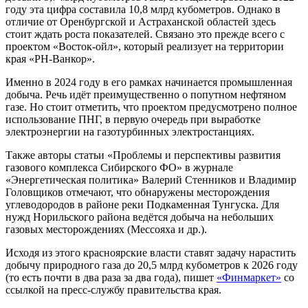
году эта цифра составила 10,8 млрд кубометров. Однако в
отличие от Оренбургской и Астраханской областей здесь
стоит ждать роста показателей. Связано это прежде всего с
проектом «Восток-ойл», который реализует на территории
края «РН-Ванкор».
Именно в 2024 году в его рамках начинается промышленная
добыча. Речь идёт преимущественно о попутном нефтяном
газе. Но стоит отметить, что проектом предусмотрено полное
использование ПНГ, в первую очередь при выработке
электроэнергии на газотурбинных электростанциях.
Также авторы статьи «Проблемы и перспективы развития
газового комплекса Сибирского ФО» в журнале
«Энергетическая политика» Валерий Стенников и Владимир
Головщиков отмечают, что обнаружены месторождения
углеводородов в районе реки Подкаменная Тунгуска. Для
нужд Норильского района ведётся добыча на небольших
газовых месторождениях (Мессояха и др.).
Исходя из этого красноярские власти ставят задачу нарастить
добычу природного газа до 20,5 млрд кубометров к 2026 году
(то есть почти в два раза за два года), пишет
«Финмаркет»
со
ссылкой на пресс-службу правительства края.