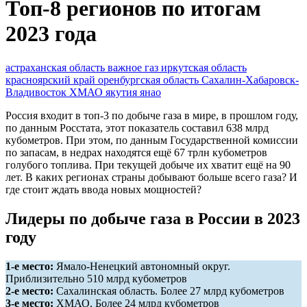
Топ-8 регионов по итогам
2023 года
астраханская область
важное
газ
иркутская область
красноярский край
оренбургская область
Сахалин-Хабаровск-
Владивосток
ХМАО
якутия
янао
Россия входит в топ-3 по добыче газа в мире, в прошлом году,
по данным Росстата, этот показатель составил 638 млрд
кубометров. При этом, по данным Государственной комиссии
по запасам, в недрах находятся ещё 67 трлн кубометров
голубого топлива. При текущей добыче их хватит ещё на 90
лет. В каких регионах страны добывают больше всего газа? И
где стоит ждать ввода новых мощностей?
Лидеры по добыче газа в России в 2023
году
1-е место:
Ямало-Ненецкий автономный округ.
Приблизительно 510 млрд кубометров
2-е место:
Сахалинская область. Более 27 млрд кубометров
3-е место:
ХМАО. Более 24 млрд кубометров