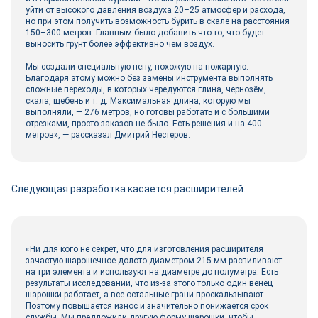
уйти от высокого давления воздуха 20–25 атмосфер и расхода,
но при этом получить возможность бурить в скале на расстояния
150–300 метров. Главным было добавить что‑то, что будет
выносить грунт более эффективно чем воздух.
Мы создали специальную пену, похожую на пожарную.
Благодаря этому можно без замены инструмента выполнять
сложные переходы, в которых чередуются глина, чернозём,
скала, щебень и т. д. Максимальная длина, которую мы
выполняли, — 276 метров, но готовы работать и с большими
отрезками, просто заказов не было. Есть решения и на 400
метров», — рассказал Дмитрий Нестеров.
Следующая разработка касается расширителей.
«Ни для кого не секрет, что для изготовления расширителя
зачастую шарошечное долото диаметром 215 мм распиливают
на три элемента и используют на диаметре до полуметра. Есть
результаты исследований, что из-за этого только один венец
шарошки работает, а все остальные грани проскальзывают.
Поэтому повышается износ и значительно понижается срок
службы. Мы предложили другую форму шарошки, чтобы