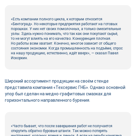
«Есть компании полного цикла, к которым относится
«Бентоград». Но некоторые предприятия работают на готовых
порошках. У них нет своих помолочных, а только смесительные
узлы. Здесь нужно понимать, что так как они покупают сырьё,
то не могут влиять на его качество. Конкуренция плотная.
Но работы всем хватает. Конечно, многое зависит от общего
состояния экономки. Когда промышленность на подъёме, спрос
на нашу продукцию, естественно, идёт вверх», — сказал Павел
Искоркин.
Широкий ассортимент продукции на своём стенде
представила компания «Техсервис ГНБ». Однако основной
упор был сделан на медно-­графитовых смазках для
горизонтального направленного бурения.
«Часто бывает, что после завершения работ не получается
открутить обратно буровые штанги. Так можно потерять
инструмент, колонну, время и деньги. А если на резьбу нанесена