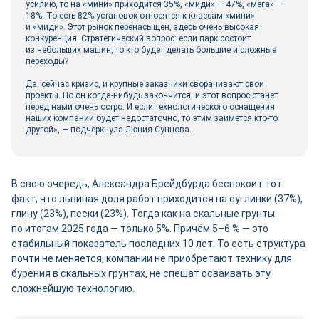
усилию, то на «мини» приходится 35%, «миди» — 47%, «мега» —
18%. То есть 82% установок относятся к классам «мини»
и «миди». Этот рынок перенасыщен, здесь очень высокая
конкуренция. Стратегический вопрос: если парк состоит
из небольших машин, то кто будет делать большие и сложные
переходы?
Да, сейчас кризис, и крупные заказчики сворачивают свои
проекты. Но он когда‑­нибудь закончится, и этот вопрос станет
перед нами очень остро. И если технологического оснащения
наших компаний будет недостаточно, то этим займётся кто‑то
другой», — подчеркнула Люция Сунцова.
В свою очередь, Александра Брейдбурда беспокоит тот
факт, что львиная доля работ приходится на суглинки (37%),
глину (23%), пески (23%). Тогда как на скальные грунты
по итогам 2025 года — только 5%. Причём 5–6 % — это
стабильный показатель последних 10 лет. То есть структура
почти не меняется, компании не приобретают технику для
бурения в скальных грунтах, не спешат осваивать эту
сложнейшую технологию.