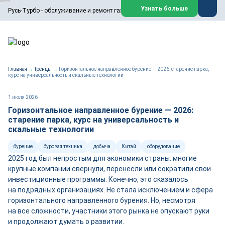
ООО «Русь-Турбо» занимается сервисом газовых и паровых
Узнать больше
Русь-Турбо - обслуживание и ремонт газовых паровых турбин
турбин, комплексным ремонтом, восстановлением,
техническим обслуживанием оборудования ТЭС,
зарубежных поршневых машин и компрессоров, которые
работают на нефтегазовых, нефтехимических,
металлургических и других предприятиях.
https://russturbo.ru/
Реклама. ООО «Русь-Турбо», ИНН 7802588950
Главная
→
Тренды
→
Горизонтальное направленное бурение — 2026: старение парка,
erid: F7NfYUJCUneVdwPs4znf
курс на универсальность и скальные технологии
Перейти на сайт
Закрыть
1 июля 2026
Горизонтальное направленное бурение — 2026:
старение парка, курс на универсальность и
скальные технологии
бурение
буровая техника
добыча
Китай
оборудование
2025 год был непростым для экономики страны: многие
крупные компании свернули, перенесли или сократили свои
инвестиционные программы. Конечно, это сказалось
на подрядных организациях. Не стала исключением и сфера
горизонтального направленного бурения. Но, несмотря
на все сложности, участники этого рынка не опускают руки
и продолжают думать о развитии.