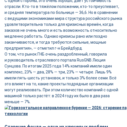
С одной стороны, это очень хорошо, даёт устойчивость
отрасли. Кто‑то в тяжёлом положении, кто‑то преуспевает,
и средняя температура по больнице — 36,6. Но в сравнении
с ведущими экономиками мира структура российского рынка
удовлетворительна только для кризисных времён, когда
заказов не очень много и есть возможность относительно
медленно работать. Однако кризисы рано или поздно
заканчиваются, и тогда требуются сильные, мощные
предприятия», — отметил г-н Брейдбурд.
О том, что рынок ГНБ очень раздробленный, говорила
и руководитель отраслевого портала RusGNB Люция
Сунцова. По итогам 2025 года 14% компаний имели один
комплекс, 23% — два, 28% — три, 23% — четыре. Лишь 9%
имели пять-шесть установок, и только 3% более семи. Всё
это влияет на то, какие проекты подрядные организации
могут реализовать. При этом количество компаний с одной
машиной только растёт: в 2024 году их было в два раза
меньше — 7%.
Старение фонда — одна из ключевых проблем