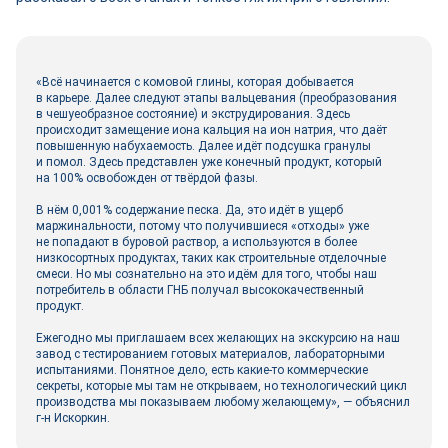
«Всё начинается с комовой глины, которая добывается
в карьере. Далее следуют этапы вальцевания (преобразования
в чешуеобразное состояние) и экструдирования. Здесь
происходит замещение иона кальция на ион натрия, что даёт
повышенную набухаемость. Далее идёт подсушка гранулы
и помол. Здесь представлен уже конечный продукт, который
на 100% освобожден от твёрдой фазы.
В нём 0,001% содержание песка. Да, это идёт в ущерб
маржинальности, потому что получившиеся «отходы» уже
не попадают в буровой раствор, а используются в более
низкосортных продуктах, таких как строительные отделочные
смеси. Но мы сознательно на это идём для того, чтобы наш
потребитель в области ГНБ получал высококачественный
продукт.
Ежегодно мы приглашаем всех желающих на экскурсию на наш
завод с тестированием готовых материалов, лабораторными
испытаниями. Понятное дело, есть какие‑то коммерческие
секреты, которые мы там не открываем, но технологический цикл
производства мы показываем любому желающему», — объяснил
г-н Искоркин.