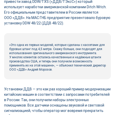
привести завод DDW/TXS («ДДВ/ТЭксС») который
использует наработки американской компании Ditch Witch.
Его официальным представителем в России является
ООО «ДДВ». На МАС ГНБ предприятие презентовало буровую
установку DDW 48/22 (ДДВ 48/22).
«Это одна из первых моделей, которые сделаны с кассетами для
буровых штанг под 4,5 метра. Скажу больше, они подходят для
использования оригинального американского инструмента.
У многих клиентов остались качественные и надёжные штанги
производства США, и теперь они получили возможность
применять их на этой машине», — объяснил технический директор
ООО «ДДВ» Андрей Морозов.
Установки ДДВ — это как раз хороший пример модернизации
китайских машин в соответствии с запросами потребителей
в России. Так, они получили наборы электронных
помощников. Все датчики оснащены звуковой и световой
сигнализацией, чтобы оператор мог вовремя прекратить