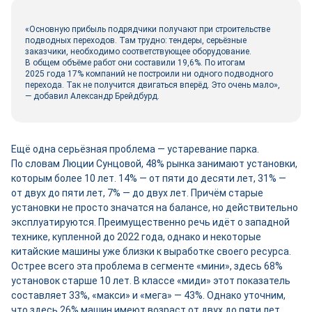
«Основную прибыль подрядчики получают при строительстве
подводных переходов. Там трудно: тендеры, серьёзные
заказчики, необходимо соответствующее оборудование.
В общем объёме работ они составили 19,6%. По итогам
2025 года 17% компаний не построили ни одного подводного
перехода. Так не получится двигаться вперёд. Это очень мало»,
— добавил Александр Брейдбурд.
Ещё одна серьёзная проблема — устаревание парка.
По словам Люции Сунцовой, 48% рынка занимают установки,
которым более 10 лет. 14% — от пяти до десяти лет, 31% —
от двух до пяти лет, 7% — до двух лет. Причём старые
установки не просто значатся на балансе, но действительно
эксплуатируются. Преимущественно речь идёт о западной
технике, купленной до 2022 года, однако и некоторые
китайские машины уже близки к выработке своего ресурса.
Острее всего эта проблема в сегменте «мини», здесь 68%
установок старше 10 лет. В классе «миди» этот показатель
составляет 33%, «макси» и «мега» — 43%. Однако уточним,
что здесь 26% машин имеют возраст от двух до пяти лет,