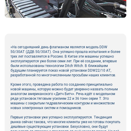
«На сегодняшний день флагманом является модель DDW
50/30AT (ДДВ 50/30АТ). Она успешно прошла испытания и более
трех лет поставляется в Россию. В Китае эти машины успешно
эксплуатируются уже более семи лет. При её создании, впервые
были использованы технологии Ditch Witch. В ближайшем
будущем планируется показ новой установки DDW22/10 АТ,
разработанной по многочисленным просьбам наших клиентов.
Кроме этого, проведена работа по созданию принципиально
новой машины, которую можно будет уверенно назвать полным
аналогом американского «Дитч Витч». Речь идёт о модельном
ряде установок тяговым усилием 22 и 36 тонн серии Т. Это
машины с закрытым гидравлическим контуром и множеством
новых электронных систем и помощников.
Первые установки уже успешно эксплуатируются. Тенденция
рынка сейчас такова, что многие клиенты уже не готовы покупать
дешёвые существующие установки. Безусловно, они будут