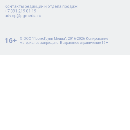
Контакты редакции и отдела продаж:
+7 391 219 01 19
adv.np@pgmedia.ru
16+
© ООО "ПромоГрупп Медиа", 2016-2026 Копирование
материалов запрещено. Возрастное ограничение 16+