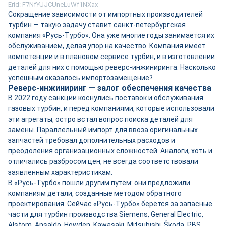
Erid: F7NfYUJCUneLuWf1NXax
Сокращение зависимости от импортных производителей
турбин — такую задачу ставит санкт-петербургская
компания «Русь-Турбо». Она уже многие годы занимается их
обслуживанием, делая упор на качество. Компания имеет
компетенции и в плановом сервисе турбин, и в изготовлении
деталей для них с помощью реверс-инжиниринга. Насколько
успешным оказалось импортозамещение?
Реверс-инжиниринг — залог обеспечения качества
В 2022 году санкции коснулись поставок и обслуживания
газовых турбин, и перед компаниями, которые использовали
эти агрегаты, остро встал вопрос поиска деталей для
замены. Параллельный импорт для ввоза оригинальных
запчастей требовал дополнительных расходов и
преодоления организационных сложностей. Аналоги, хоть и
отличались разбросом цен, не всегда соответствовали
заявленным характеристикам.
В «Русь-Турбо» пошли другим путём: они предложили
компаниям детали, созданные методом обратного
проектирования. Сейчас «Русь-Турбо» берётся за запасные
части для турбин производства Siemens, General Electric,
Alstom, Ansaldo, Howden, Kawasaki, Mitsubishi, Škoda, PBS.