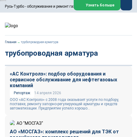
ООО «Русь-Турбо» занимается сервисом газовых и паровых
Узнать больше
Русь-Турбо - обслуживание и ремонт газовых паровых турбин
турбин, комплексным ремонтом, восстановлением,
техническим обслуживанием оборудования ТЭС,
зарубежных поршневых машин и компрессоров, которые
работают на нефтегазовых, нефтехимических,
металлургических и других предприятиях.
https://russturbo.ru/
Реклама. ООО «Русь-Турбо», ИНН 7802588950
Главная
→
трубопроводная арматура
erid: F7NfYUJCUneVdwPs4znf
трубопроводная арматура
Перейти на сайт
Закрыть
«АС Контролз»: подбор оборудования и
сервисное обслуживание для нефтегазовых
компаний
Репортаж
14 апреля 2026
ООО «АС Контролз» с 2008 года оказывает услуги по подбору,
поставке, ремонту запорно-регулирующей арматуры и средств
автоматизации. Предприятие успело хорошо...
АО «МОСГАЗ»: комплекс решений для ТЭК от