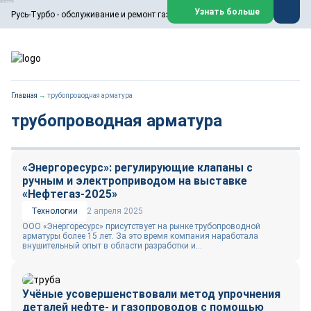
ООО «Русь-Турбо» занимается сервисом газовых и паровых
Узнать больше
Русь-Турбо - обслуживание и ремонт газовых паровых турбин
турбин, комплексным ремонтом, восстановлением,
техническим обслуживанием оборудования ТЭС,
зарубежных поршневых машин и компрессоров, которые
работают на нефтегазовых, нефтехимических,
металлургических и других предприятиях.
https://russturbo.ru/
Реклама. ООО «Русь-Турбо», ИНН 7802588950
Главная
→
трубопроводная арматура
erid: F7NfYUJCUneVdwPs4znf
трубопроводная арматура
Перейти на сайт
Закрыть
«Энергоресурс»: регулирующие клапаны с
ручным и электроприводом на выставке
«Нефтегаз-2025»
Технологии
2 апреля 2025
ООО «Энергоресурс» присутствует на рынке трубопроводной
арматуры более 15 лет. За это время компания наработала
внушительный опыт в области разработки и...
Учёные усовершенствовали метод упрочнения
деталей нефте- и газопроводов с помощью