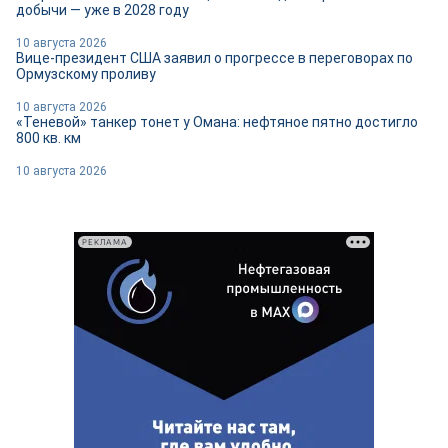
добычи — уже в 2028 году
10 августа 2026
Вице-президент США заявил о прогрессе в переговорах по
Ормузскому проливу
10 августа 2026
«Теневой» танкер тонет у Омана: нефтяное пятно достигло
800 кв. км
10 августа 2026
РЕКЛАМА