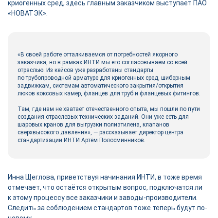
криогенных сред, здесь главным заказчиком выступает ПАО
«НОВАТЭК».
«В своей работе отталкиваемся от потребностей якорного
заказчика, но в рамках ИНТИ мы его согласовываем со всей
отраслью. Из кейсов уже разработаны стандарты
по трубопроводной арматуре для криогенных сред, шиберным
задвижкам, системам автоматического закрытия/открытия
люков коксовых камер, фланцев для труб и фланцевых фитингов.
Там, где нам не хватает отечественного опыта, мы пошли по пути
создания отраслевых технических заданий. Они уже есть для
шаровых кранов для выгрузки полиэтилена, клапанов
сверхвысокого давления», — рассказывает директор центра
стандартизации ИНТИ Артём Полосминников.
Инна Щеглова, приветствуя начинания ИНТИ, в тоже время
отмечает, что остаётся открытым вопрос, подключатся ли
к этому процессу все заказчики и заводы-­производители.
Следить за соблюдением стандартов тоже теперь будут по-