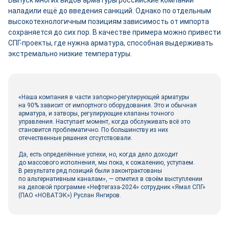
Выпуск многих видов арматуры российские компании
наладили ещё до введения санкций. Однако по отдельным
высокотехнологичным позициям зависимость от импорта
сохраняется до сих пор. В качестве примера можно привести
СПГ-проекты, где нужна арматура, способная выдерживать
экстремально низкие температуры.
«Наша компания в части запорно-­регулирующей арматуры
на 90% зависит от импортного оборудования. Это и обычная
арматура, и затворы, регулирующие клапаны точного
управления. Наступает момент, когда обслуживать всё это
становится проблематично. По большинству из них
отечественные решения отсутствовали.
Да, есть определённые успехи, но, когда дело доходит
до массового исполнения, мы пока, к сожалению, уступаем.
В результате ряд позиций были законтрактованы
по альтернативным каналам», — отметил в своём выступлении
на деловой программе «Нефтегаза‑2024» сотрудник «Ямал СПГ»
(ПАО «НОВАТЭК») Руслан Янгиров.