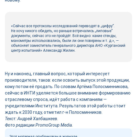
новому.
«Сейчас все протоколы исследований переводят в „цифру”.
Не хочу никого обидеть, но раньше встречались „липовые”
документы, сейчас это не пройдёт. Всё видно: какие стенды,
манометры использовались, были ли они поверены и т. д.», —
объясняет заместитель генерального директора АНО «Курганский
центр испытаний» Александр Жилин.
Ну и наконец, главный вопрос, который интересует
производителя, таков: если освоить выпуск этой продукции,
кому потом её продать. По словам Артёма Полосминникова,
сейчас в ИНТИ уделяется большое внимание формированию
отраслевому спроса, идёт работа с компаниям —
учредителями Института. Результатов этой работы стоит
ждать к 2030 году, отметил г-н Полосминников.
Текст: Андрей Халбашкеев.
Фото редакции PromoGroup Media.
Этот материал опубликован в журнале