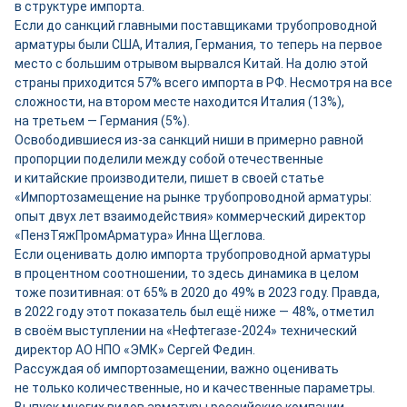
в структуре импорта.
Если до санкций главными поставщиками трубопроводной
арматуры были США, Италия, Германия, то теперь на первое
место с большим отрывом вырвался Китай. На долю этой
страны приходится 57% всего импорта в РФ. Несмотря на все
сложности, на втором месте находится Италия (13%),
на третьем — Германия (5%).
Освободившиеся из-за санкций ниши в примерно равной
пропорции поделили между собой отечественные
и китайские производители, пишет в своей статье
«Импортозамещение на рынке трубопроводной арматуры:
опыт двух лет взаимодействия» коммерческий директор
«ПензТяжПромАрматура» Инна Щеглова.
Если оценивать долю импорта трубопроводной арматуры
в процентном соотношении, то здесь динамика в целом
тоже позитивная: от 65% в 2020 до 49% в 2023 году. Правда,
в 2022 году этот показатель был ещё ниже — 48%, отметил
в своём выступлении на «Нефтегазе‑2024» технический
директор АО НПО «ЭМК» Сергей Федин.
Рассуждая об импортозамещении, важно оценивать
не только количественные, но и качественные параметры.