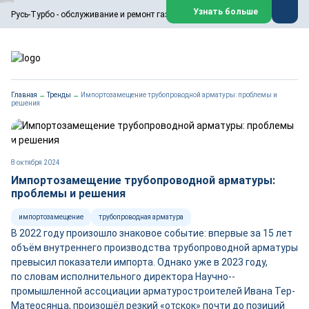
ООО «Русь-Турбо» занимается сервисом газовых и паровых
Узнать больше
Русь-Турбо - обслуживание и ремонт газовых паровых турбин
турбин, комплексным ремонтом, восстановлением,
техническим обслуживанием оборудования ТЭС,
зарубежных поршневых машин и компрессоров, которые
работают на нефтегазовых, нефтехимических,
металлургических и других предприятиях.
https://russturbo.ru/
Реклама. ООО «Русь-Турбо», ИНН 7802588950
Главная
→
Тренды
→
Импортозамещение трубопроводной арматуры: проблемы и
erid: F7NfYUJCUneVdwPs4znf
решения
Перейти на сайт
Закрыть
8 октября 2024
Импортозамещение трубопроводной арматуры:
проблемы и решения
импортозамещение
трубопроводная арматура
В 2022 году произошло знаковое событие: впервые за 15 лет
объём внутреннего производства трубопроводной арматуры
превысил показатели импорта. Однако уже в 2023 году,
по словам исполнительного директора Научно-­
промышленной ассоциации арматуростроителей Ивана Тер-
Матеосянца, произошёл резкий «отскок» почти до позиций