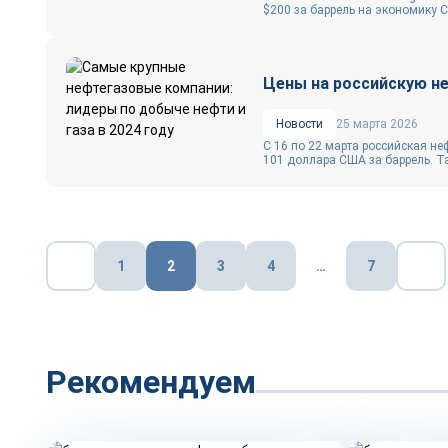
$200 за баррель на экономику С
Цены на российскую н
Новости
25 марта 2026
С 16 по 22 марта российская не
101 доллара США за баррель. Та
Пагинация
1
2
3
4
…
7
записей
Рекомендуем
Тренды
Тренды