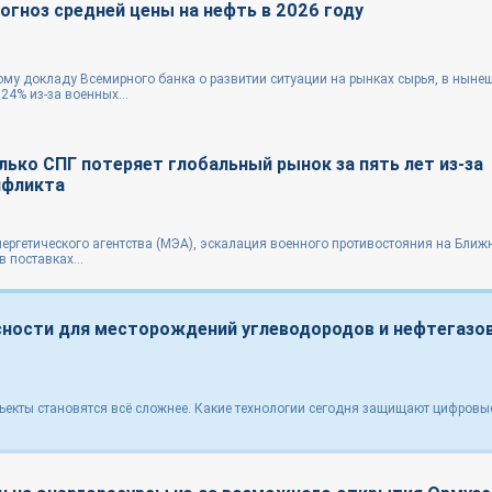
огноз средней цены на нефть в 2026 году
му докладу Всемирного банка о развитии ситуации на рынках сырья, в ныне
24% из-за военных...
лько СПГ потеряет глобальный рынок за пять лет из-за
нфликта
ргетического агентства (МЭА), эскалация военного противостояния на Ближ
 поставках...
ности для месторождений углеводородов и нефтегазо
ъекты становятся всё сложнее. Какие технологии сегодня защищают цифровы