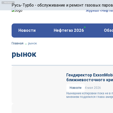
ООО «Русь-Турбо» занимается сервисом газовых и
Русь-Турбо - обслуживание и ремонт газовых паро
оборудования ТЭС, зарубежных поршневых машин и
Журнал «Нефте
и других предприятиях.
https://russturbo.ru/
Реклама. ООО «Русь-Турбо», ИНН 7802588950
Новости
Нефтегаз 2026
Обз
erid: F7NfYUJCUneVdwPs4znf
Главная
→
рынок
рынок
Гендиректор ExxonMobi
ближневосточного кри
Новости
4 мая 2026
Нынешние котировки пока не в 
мнением поделился глава амери