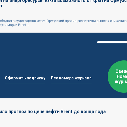
н на энергоресурсы из-за возможного открытия Ормуз
ит
бодного судоходства через Ормузский пролив развернули рынок к снижению.
фти марки Brent...
Свеж
ном
Оформить подписку
Все номера журнала
журн
о прогноз по цене нефти Brent до конца года