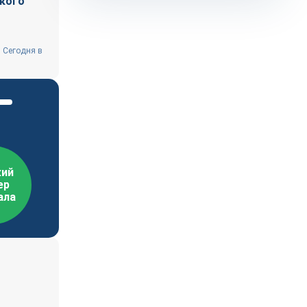
ского
 Сегодня в
ий
ер
ала