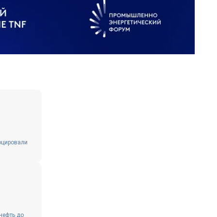
воцировали
нефть до