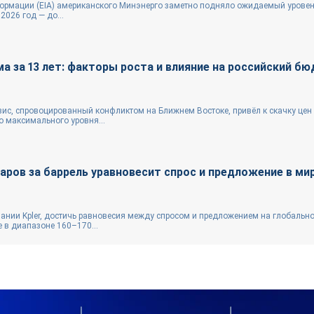
формации (EIA) американского Минэнерго заметно подняло ожидаемый уровен
2026 год — до...
ма за 13 лет: факторы роста и влияние на российский б
зис, спровоцированный конфликтом на Ближнем Востоке, привёл к скачку цен
о максимального уровня...
аров за баррель уравновесит спрос и предложение в ми
нии Kpler, достичь равновесия между спросом и предложением на глобальн
 в диапазоне 160–170...