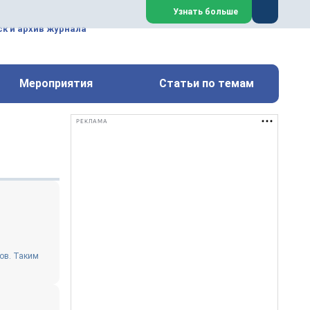
ем, техническим обслуживанием
Узнать больше
техимических, металлургических
к и архив журнала
Перейти на сайт
Закрыть
Мероприятия
Статьи по темам
РЕКЛАМА
ов. Таким