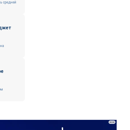
ь средней
юджет
 на
ре
ом