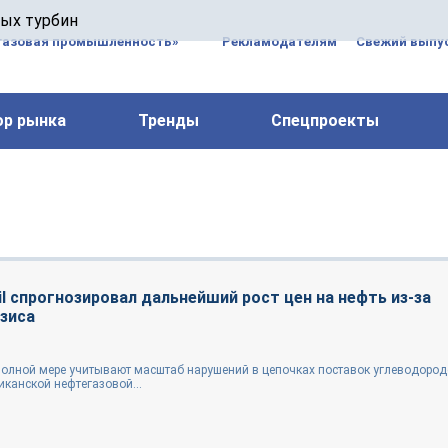
 паровых турбин, комплексным ремонтом, восстановлени
вых турбин
 компрессоров, которые работают на нефтегазовых, неф
газовая промышленность»
Рекламодателям
Свежий выпус
ор рынка
Тренды
Спецпроекты
l спрогнозировал дальнейший рост цен на нефть из-за
зиса
полной мере учитывают масштаб нарушений в цепочках поставок углеводород
канской нефтегазовой...