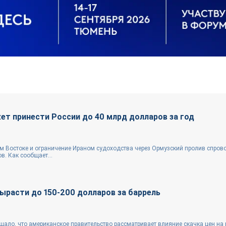
ет принести России до 40 млрд долларов за год
м Востоке и ограничение Ираном судоходства через Ормузский пролив спро
в. Как сообщает...
ырасти до 150-200 долларов за баррель
щало, что американское правительство рассматривает влияние скачка цен на 