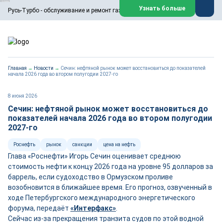
ООО «Русь-Турбо» занимается сервисом газовых и паровых
Узнать больше
Русь-Турбо - обслуживание и ремонт газовых паровых турбин
турбин, комплексным ремонтом, восстановлением,
техническим обслуживанием оборудования ТЭС,
зарубежных поршневых машин и компрессоров, которые
работают на нефтегазовых, нефтехимических,
металлургических и других предприятиях.
https://russturbo.ru/
Реклама. ООО «Русь-Турбо», ИНН 7802588950
Главная
→
Новости
→
Сечин: нефтяной рынок может восстановиться до показателей
erid: F7NfYUJCUneVdwPs4znf
начала 2026 года во втором полугодии 2027-го
Перейти на сайт
Закрыть
8 июня 2026
Сечин: нефтяной рынок может восстановиться до
показателей начала 2026 года во втором полугодии
2027-го
Роснефть
рынок
санкции
цена на нефть
Глава «Роснефти» Игорь Сечин оценивает среднюю
стоимость нефти к концу 2026 года на уровне 95 долларов за
баррель, если судоходство в Ормузском проливе
возобновится в ближайшее время. Его прогноз, озвученный в
ходе Петербургского международного энергетического
форума, передаёт
«Интерфакс»
.
Сейчас из-за прекращения транзита судов по этой водной