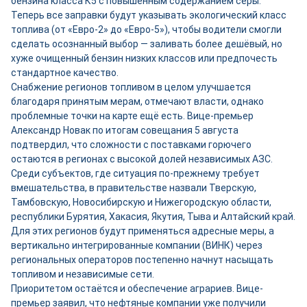
бензина класса К5 с повышенным содержанием серы.
Теперь все заправки будут указывать экологический класс
топлива (от «Евро-2» до «Евро-5»), чтобы водители смогли
сделать осознанный выбор — заливать более дешёвый, но
хуже очищенный бензин низких классов или предпочесть
стандартное качество.
Снабжение регионов топливом в целом улучшается
благодаря принятым мерам, отмечают власти, однако
проблемные точки на карте ещё есть. Вице-премьер
Александр Новак по итогам совещания 5 августа
подтвердил, что сложности с поставками горючего
остаются в регионах с высокой долей независимых АЗС.
Среди субъектов, где ситуация по-прежнему требует
вмешательства, в правительстве назвали Тверскую,
Тамбовскую, Новосибирскую и Нижегородскую области,
республики Бурятия, Хакасия, Якутия, Тыва и Алтайский край.
Для этих регионов будут применяться адресные меры, а
вертикально интегрированные компании (ВИНК) через
региональных операторов постепенно начнут насыщать
топливом и независимые сети.
Приоритетом остаётся и обеспечение аграриев. Вице-
премьер заявил, что нефтяные компании уже получили