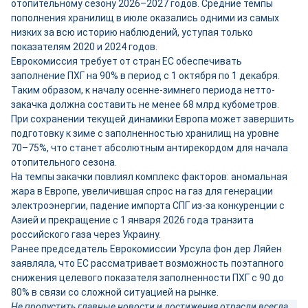
отопительному сезону 2026–2027 годов. Средние темпы
пополнения хранилищ в июле оказались одними из самых
низких за всю историю наблюдений, уступая только
показателям 2020 и 2024 годов.
Еврокомиссия требует от стран ЕС обеспечивать
заполнение ПХГ на 90% в период с 1 октября по 1 декабря.
Таким образом, к началу осенне-зимнего периода нетто-
закачка должна составить не менее 68 млрд кубометров.
При сохранении текущей динамики Европа может завершить
подготовку к зиме с заполненностью хранилищ на уровне
70–75%, что станет абсолютным антирекордом для начала
отопительного сезона.
На темпы закачки повлиял комплекс факторов: аномальная
жара в Европе, увеличившая спрос на газ для генерации
электроэнергии, падение импорта СПГ из-за конкуренции с
Азией и прекращение с 1 января 2026 года транзита
российского газа через Украину.
Ранее председатель Еврокомиссии Урсула фон дер Ляйен
заявляла, что ЕС рассматривает возможность поэтапного
снижения целевого показателя заполненности ПХГ с 90 до
80% в связи со сложной ситуацией на рынке.
Не пропустить главные новости и достижения отрасли всегда