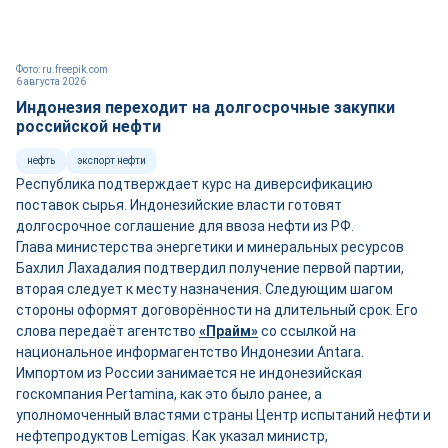
Фото: ru.freepik.com
6 августа 2026
Индонезия переходит на долгосрочные закупки
российской нефти
нефть
экспорт нефти
Республика подтверждает курс на диверсификацию
поставок сырья. Индонезийские власти готовят
долгосрочное соглашение для ввоза нефти из РФ.
Глава министерства энергетики и минеральных ресурсов
Бахлил Лахадалия подтвердил получение первой партии,
вторая следует к месту назначения. Следующим шагом
стороны оформят договорённости на длительный срок. Его
слова передаёт агентство
«Прайм»
со ссылкой на
национальное информагентство Индонезии Antara.
Импортом из России занимается не индонезийская
госкомпания Pertamina, как это было ранее, а
уполномоченный властями страны Центр испытаний нефти и
нефтепродуктов Lemigas. Как указал министр,