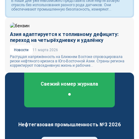
В наши дни уже невозможно представить себе нефтегазовую
отрасль без использования разного рода датчиков. Они
обеспечивают промышленную безопасность, измеряют...
Азия адаптируется к топливному дефициту:
переход на четырёхдневку и удалёнку
Новости
11 марта 2026
Растущая напряжённость на Ближнем Востоке спровоцировала
риски нефтяного кризиса в Юго‑Восточной Азии. Страны региона
корректируют повседневную жизнь и рабочие...
Свежий номер журнала
Федеральный отраслевой журнал
Нефтегазовая промышленность №3 2026