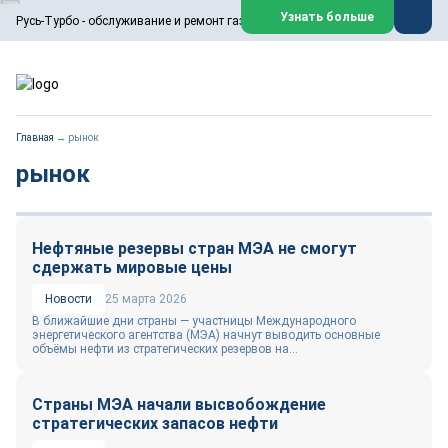
ООО «Русь-Турбо» занимается сервисом газовых и паровых
Узнать больше
Русь-Турбо - обслуживание и ремонт газовых паровых турбин
турбин, комплексным ремонтом, восстановлением,
техническим обслуживанием оборудования ТЭС,
зарубежных поршневых машин и компрессоров, которые
работают на нефтегазовых, нефтехимических,
металлургических и других предприятиях.
https://russturbo.ru/
Реклама. ООО «Русь-Турбо», ИНН 7802588950
Главная
→
рынок
erid: F7NfYUJCUneVdwPs4znf
рынок
Перейти на сайт
Закрыть
Нефтяные резервы стран МЭА не смогут
сдержать мировые цены
Новости
25 марта 2026
В ближайшие дни страны — участницы Международного
энергетического агентства (МЭА) начнут выводить основные
объёмы нефти из стратегических резервов на...
Страны МЭА начали высвобождение
стратегических запасов нефти