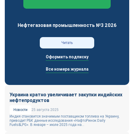
Федеральный отраслевой журнал
Нефтегазовая промышленность №3 2026
Читать
Оформить подписку
Все номера журнала
Украина кратно увеличивает закупки индийских
нефтепродуктов
Новости
25 августа 2025
Индия становится значимым поставщиком топлива на Украину,
приводит РБК данные исследования «НафтоРинок Daily
Fuels&LPG». В январе – июле 2025 года на...