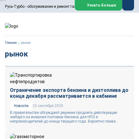
ООО «Русь-Турбо» занимается сервисом газовых и паровых
Узнать больше
Русь-Турбо - обслуживание и ремонт газовых паровых турбин
турбин, комплексным ремонтом, восстановлением,
техническим обслуживанием оборудования ТЭС,
зарубежных поршневых машин и компрессоров, которые
работают на нефтегазовых, нефтехимических,
металлургических и других предприятиях.
https://russturbo.ru/
Реклама. ООО «Русь-Турбо», ИНН 7802588950
Главная
→
рынок
erid: F7NfYUJCUneVdwPs4znf
рынок
Перейти на сайт
Закрыть
Ограничение экспорта бензина и дизтоплива до
конца декабря рассматривается в кабмине
Новости
23 сентября 2025
В правительстве обсуждают решение продлить действующее
эмбарго на внешние поставки бензина для НПЗ и
непроизводителей до конца текущего года. Вероятно также...