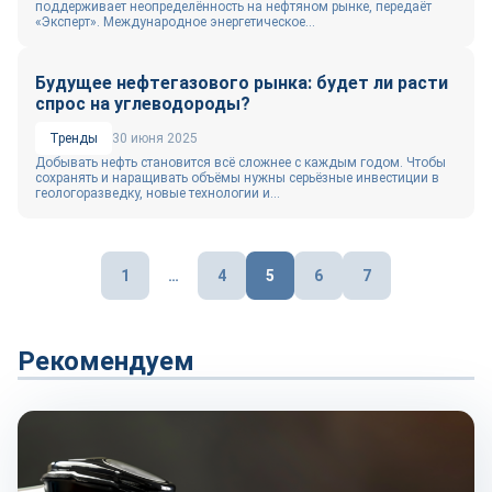
поддерживает неопределённость на нефтяном рынке, передаёт
«Эксперт». Международное энергетическое...
Будущее нефтегазового рынка: будет ли расти
спрос на углеводороды?
Тренды
30 июня 2025
Добывать нефть становится всё сложнее с каждым годом. Чтобы
сохранять и наращивать объёмы нужны серьёзные инвестиции в
геологоразведку, новые технологии и...
Пагинация
1
…
4
5
6
7
записей
Рекомендуем