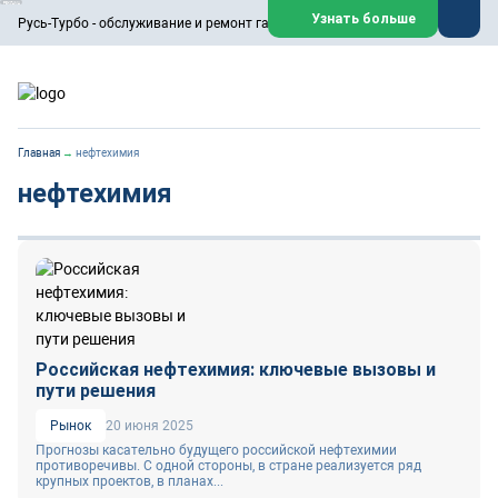
ООО «Русь-Турбо» занимается сервисом газовых и паровых
Узнать больше
Русь-Турбо - обслуживание и ремонт газовых паровых турбин
турбин, комплексным ремонтом, восстановлением,
техническим обслуживанием оборудования ТЭС, зарубежных
поршневых машин и компрессоров, которые работают на
нефтегазовых, нефтехимических, металлургических и других
предприятиях.
https://russturbo.ru/
Реклама. ООО «Русь-Турбо», ИНН 7802588950
Главная
→
нефтехимия
erid: F7NfYUJCUneVdwPs4znf
нефтехимия
Перейти на сайт
Закрыть
Российская нефтехимия: ключевые вызовы и
пути решения
Рынок
20 июня 2025
Прогнозы касательно будущего российской нефтехимии
противоречивы. С одной стороны, в стране реализуется ряд
крупных проектов, в планах...