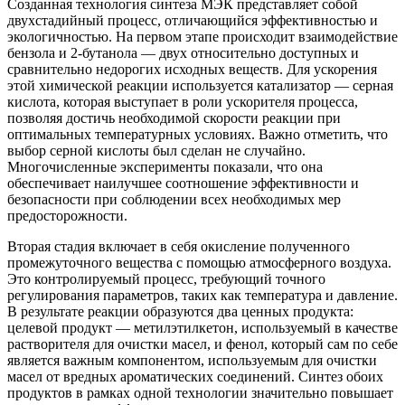
Созданная технология синтеза МЭК представляет собой
двухстадийный процесс, отличающийся эффективностью и
экологичностью. На первом этапе происходит взаимодействие
бензола и 2-бутанола — двух относительно доступных и
сравнительно недорогих исходных веществ. Для ускорения
этой химической реакции используется катализатор — серная
кислота, которая выступает в роли ускорителя процесса,
позволяя достичь необходимой скорости реакции при
оптимальных температурных условиях. Важно отметить, что
выбор серной кислоты был сделан не случайно.
Многочисленные эксперименты показали, что она
обеспечивает наилучшее соотношение эффективности и
безопасности при соблюдении всех необходимых мер
предосторожности.
Вторая стадия включает в себя окисление полученного
промежуточного вещества с помощью атмосферного воздуха.
Это контролируемый процесс, требующий точного
регулирования параметров, таких как температура и давление.
В результате реакции образуются два ценных продукта:
целевой продукт — метилэтилкетон, используемый в качестве
растворителя для очистки масел, и фенол, который сам по себе
является важным компонентом, используемым для очистки
масел от вредных ароматических соединений. Синтез обоих
продуктов в рамках одной технологии значительно повышает