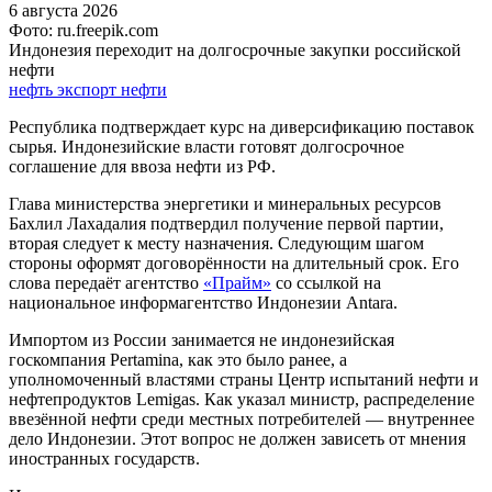
6 августа 2026
Фото: ru.freepik.com
Индонезия переходит на долгосрочные закупки российской
нефти
нефть
экспорт нефти
Республика подтверждает курс на диверсификацию поставок
сырья. Индонезийские власти готовят долгосрочное
соглашение для ввоза нефти из РФ.
Глава министерства энергетики и минеральных ресурсов
Бахлил Лахадалия подтвердил получение первой партии,
вторая следует к месту назначения. Следующим шагом
стороны оформят договорённости на длительный срок. Его
слова передаёт агентство
«Прайм»
со ссылкой на
национальное информагентство Индонезии Antara.
Импортом из России занимается не индонезийская
госкомпания Pertamina, как это было ранее, а
уполномоченный властями страны Центр испытаний нефти и
нефтепродуктов Lemigas. Как указал министр, распределение
ввезённой нефти среди местных потребителей — внутреннее
дело Индонезии. Этот вопрос не должен зависеть от мнения
иностранных государств.