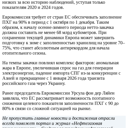
низких за всю историю наблюдений, уступая только
показателям 2020 и 2024 годов.
Еврокомиссия требует от стран ЕС обеспечивать заполнение
ПХГ на 90% в период с 1 октября по 1 декабря. Таким
образом, к началу осенне-зимнего периода нетто-закачка
должна составить не менее 68 млрд кубометров. При
сохранении текущей динамики Европа может завершить
подготовку к зиме с заполненностью хранилищ на уровне 70–
75%, что станет абсолютным антирекордом для начала
отопительного сезона.
На темпы закачки повлиял комплекс факторов: аномальная
жара в Европе, увеличившая спрос на газ для генерации
электроэнергии, падение импорта СПГ из-за конкуренции с
Азией и прекращение с 1 января 2026 года транзита
российского газа через Украину.
Ранее председатель Еврокомиссии Урсула фон дер Ляйен
заявляла, что ЕС рассматривает возможность поэтапного
снижения целевого показателя заполненности ПХГ с 90 до
80% в связи со сложной ситуацией на рынке.
Не пропустить главные новости и достижения отрасли
всегда поможет портал и журнал «Нефтегазовая