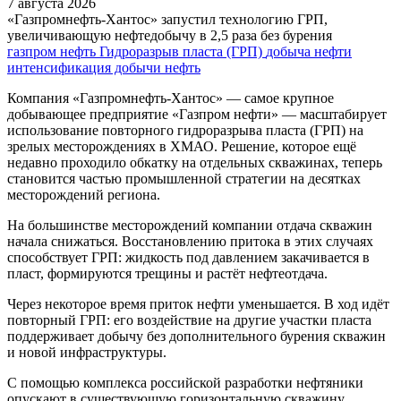
7 августа 2026
«Газпромнефть-Хантос» запустил технологию ГРП,
увеличивающую нефтедобычу в 2,5 раза без бурения
газпром нефть
Гидроразрыв пласта (ГРП)
добыча нефти
интенсификация добычи
нефть
Компания «Газпромнефть-Хантос» — самое крупное
добывающее предприятие «Газпром нефти» — масштабирует
использование повторного гидроразрыва пласта (ГРП) на
зрелых месторождениях в ХМАО. Решение, которое ещё
недавно проходило обкатку на отдельных скважинах, теперь
становится частью промышленной стратегии на десятках
месторождений региона.
На большинстве месторождений компании отдача скважин
начала снижаться. Восстановлению притока в этих случаях
способствует ГРП: жидкость под давлением закачивается в
пласт, формируются трещины и растёт нефтеотдача.
Через некоторое время приток нефти уменьшается. В ход идёт
повторный ГРП: его воздействие на другие участки пласта
поддерживает добычу без дополнительного бурения скважин
и новой инфраструктуры.
С помощью комплекса российской разработки нефтяники
опускают в существующую горизонтальную скважину