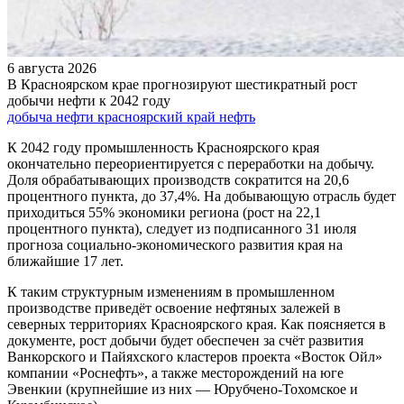
6 августа 2026
В Красноярском крае прогнозируют шестикратный рост
добычи нефти к 2042 году
добыча нефти
красноярский край
нефть
К 2042 году промышленность Красноярского края
окончательно переориентируется с переработки на добычу.
Доля обрабатывающих производств сократится на 20,6
процентного пункта, до 37,4%. На добывающую отрасль будет
приходиться 55% экономики региона (рост на 22,1
процентного пункта), следует из подписанного 31 июля
прогноза социально-экономического развития края на
ближайшие 17 лет.
К таким структурным изменениям в промышленном
производстве приведёт освоение нефтяных залежей в
северных территориях Красноярского края. Как поясняется в
документе, рост добычи будет обеспечен за счёт развития
Ванкорского и Пайяхского кластеров проекта «Восток Ойл»
компании «Роснефть», а также месторождений на юге
Эвенкии (крупнейшие из них — Юрубчено-Тохомское и