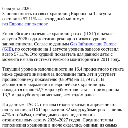
6 августа 2026
Заполненность газовых хранилищ Европы на 1 августа
составила 57,11% — рекордный минимум
газ
Европа
спг
экспорт
Европейские подземные хранилища газа (ПХГ) в начале
августа 2026 года достигли рекордно низкого уровня
заполненности. Согласно данным
Gas Infrastructure Europe
(GIE)
, по состоянию на 1 августа уровень запасов составил
всего 57,11%. Это худший показатель для данной даты с
момента начала систематического мониторинга в 2011 году.
Текущий уровень заполненности на 16,4 процентного пункта
ниже среднего значения за последние пять лет и уступает
прошлогоднему показателю (68,9%) на 11,79 п. п. В
абсолютном выражении в европейских хранилищах
находится около 62,7 млрд кубометров газа — примерно на
13,3 млрд кубометров меньше, чем годом ранее.
По данным ТАСС, с начала сезона закачки в апреле нетто-
поступления в ПХГ превысили 32 млрд кубометров — лишь
47% от объёма, необходимого для подготовки к
отопительному сезону 2026–2027 годов. Средние темпы
пополнения хранилищ в июле оказались одними из самых