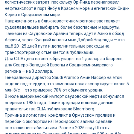
логистических затрат, поскольку Эр-Рияд перенаправил
нефтеэкспорт в порт Янбу в Красном море и египетский Сиди-
Керир в Средиземном море.
Напряжённость в ближневосточном регионе заставляет
судовладельцев выбирать более безопасные маршруты.
Танкеры из Саудовской Аравии теперь идут в Азию в обход
Африки, через Суэцкий канал и мыс Доброй Надежды — это
ещё 20–25 дней пути и дополнительные расходы на
транспортировку, отмечается в публикации.
Для США цена на сентябрь упадёт на 1 доллар за баррель,
для Северо-Западной Европы и Средиземноморского
региона — на 3 доллара.
Генеральный директор Saudi Aramco Амин Нассер на этой
неделе подтвердил, что компания пока экспортирует около 5
млн б/с — это примерно 70% от обычного уровня.
В июле американский импорт саудовской нефти обнулился
впервые с 1985 года. Такие предварительные данные
правительства США публиковало Bloomberg.
Причина в логистике: конфликт в Ормузском проливе и
перебои с экспортом из Персидского залива сделали
поставки нестабильными. Ранее в 2026 году Штаты