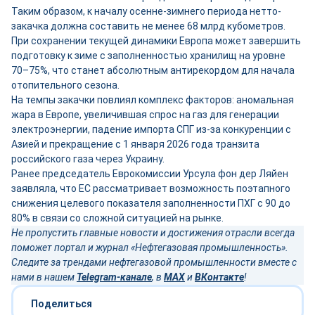
Таким образом, к началу осенне-зимнего периода нетто-
закачка должна составить не менее 68 млрд кубометров.
При сохранении текущей динамики Европа может завершить
подготовку к зиме с заполненностью хранилищ на уровне
70–75%, что станет абсолютным антирекордом для начала
отопительного сезона.
На темпы закачки повлиял комплекс факторов: аномальная
жара в Европе, увеличившая спрос на газ для генерации
электроэнергии, падение импорта СПГ из-за конкуренции с
Азией и прекращение с 1 января 2026 года транзита
российского газа через Украину.
Ранее председатель Еврокомиссии Урсула фон дер Ляйен
заявляла, что ЕС рассматривает возможность поэтапного
снижения целевого показателя заполненности ПХГ с 90 до
80% в связи со сложной ситуацией на рынке.
Не пропустить главные новости и достижения отрасли всегда
поможет портал и журнал «Нефтегазовая промышленность».
Следите за трендами нефтегазовой промышленности вместе с
нами в нашем
Telegram-канале
, в
MAX
и
ВКонтакте
!
Поделиться