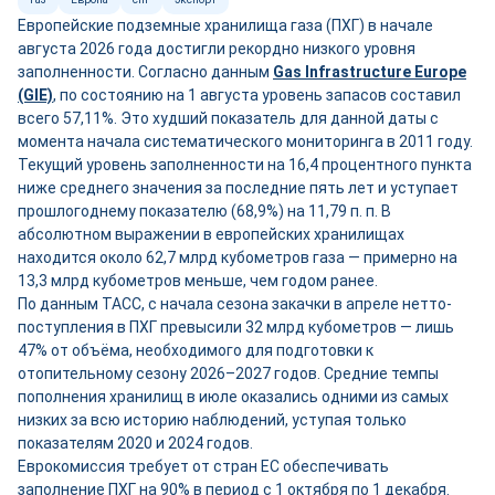
Европейские подземные хранилища газа (ПХГ) в начале
августа 2026 года достигли рекордно низкого уровня
заполненности. Согласно данным
Gas Infrastructure Europe
(GIE)
, по состоянию на 1 августа уровень запасов составил
всего 57,11%. Это худший показатель для данной даты с
момента начала систематического мониторинга в 2011 году.
Текущий уровень заполненности на 16,4 процентного пункта
ниже среднего значения за последние пять лет и уступает
прошлогоднему показателю (68,9%) на 11,79 п. п. В
абсолютном выражении в европейских хранилищах
находится около 62,7 млрд кубометров газа — примерно на
13,3 млрд кубометров меньше, чем годом ранее.
По данным ТАСС, с начала сезона закачки в апреле нетто-
поступления в ПХГ превысили 32 млрд кубометров — лишь
47% от объёма, необходимого для подготовки к
отопительному сезону 2026–2027 годов. Средние темпы
пополнения хранилищ в июле оказались одними из самых
низких за всю историю наблюдений, уступая только
показателям 2020 и 2024 годов.
Еврокомиссия требует от стран ЕС обеспечивать
заполнение ПХГ на 90% в период с 1 октября по 1 декабря.