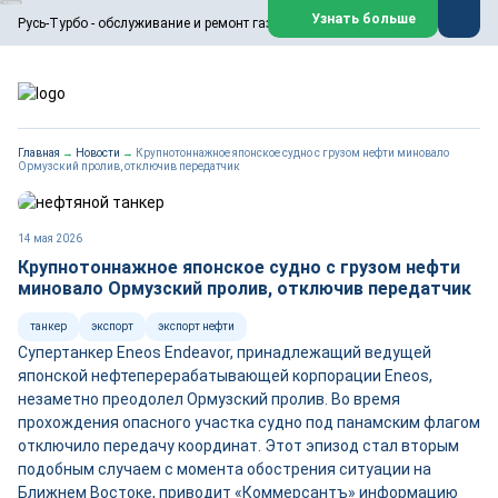
ООО «Русь-Турбо» занимается сервисом газовых и паровых
Узнать больше
Русь-Турбо - обслуживание и ремонт газовых паровых турбин
турбин, комплексным ремонтом, восстановлением,
техническим обслуживанием оборудования ТЭС,
зарубежных поршневых машин и компрессоров, которые
работают на нефтегазовых, нефтехимических,
металлургических и других предприятиях.
https://russturbo.ru/
Реклама. ООО «Русь-Турбо», ИНН 7802588950
Главная
→
Новости
→
Крупнотоннажное японское судно с грузом нефти миновало
erid: F7NfYUJCUneVdwPs4znf
Ормузский пролив, отключив передатчик
Перейти на сайт
Закрыть
14 мая 2026
Крупнотоннажное японское судно с грузом нефти
миновало Ормузский пролив, отключив передатчик
танкер
экспорт
экспорт нефти
Супертанкер Eneos Endeavor, принадлежащий ведущей
японской нефтеперерабатывающей корпорации Eneos,
незаметно преодолел Ормузский пролив. Во время
прохождения опасного участка судно под панамским флагом
отключило передачу координат. Этот эпизод стал вторым
подобным случаем с момента обострения ситуации на
Ближнем Востоке, приводит «Коммерсантъ» информацию