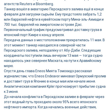
агентств Reuters и Bloomberg.
Танкер вошёл в акваторию Персидского залива ещё в конце
февраля для загрузки сырьём. Ему предстояло забрать 1,2
млн баррелей нефти в кувейтском порту Мина-эль-Ахмади и
700 тыс. баррелей на эмиратском острове Дас.
Первоначальный график предусматривал доставку груза в
японский порт Киире к концу апреля.
Передача данных о местоположении прекратилась 11 мая. В
этот момент танкер находился в северной части
Персидского залива, неподалёку от Абу-Даби. Следующие
координаты поступили лишь вечером 13 мая — тогда судно
находилось уже севернее Маската, на пути к Аравийскому
морю.
Спустя день глава Eneos Мията Томохидэ рассказал
журналистам, что Eneos Endeavor миновал Ормузский пролив
и доставит груз в Японию в конце мая или начале июня.
Аналитическая компания Kpler прогнозирует прибытие судна
к 3 июня.
До начала конфликта в Персидском заливе в феврале через
этот водный путь проходило около 95% всего японского
нефтяного импорта. Когда начались военные действия,