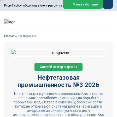
ООО «Русь-Турбо» занимается сервисом газовых и паровых
Узнать больше
Русь-Турбо - обслуживание и ремонт газовых паровых турбин
турбин, комплексным ремонтом, восстановлением,
техническим обслуживанием оборудования ТЭС,
зарубежных поршневых машин и компрессоров, которые
работают на нефтегазовых, нефтехимических,
металлургических и других предприятиях.
https://russturbo.ru/
Реклама. ООО «Русь-Турбо», ИНН 7802588950
Главная
→
Архив журнала
erid: F7NfYUJCUneVdwPs4znf
Перейти на сайт
Закрыть
Свежий номер журнала
Нефтегазовая
промышленность №3 2026
На страницах журнала мы расскажем Вам о новых
решениях российских компаний для борьбы с
прорывами воды и газа в скважину; возможностях,
которые открывают системы диспетчеризации и
цифровые двойники; успехах в деле
импортозамещения криогенного оборудования. Всё