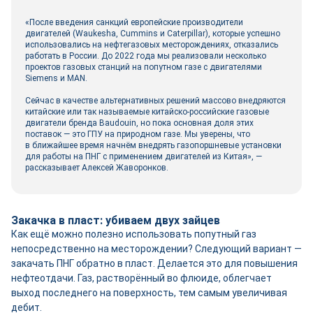
«После введения санкций европейские производители
двигателей (Waukesha, Cummins и Caterpillar), которые успешно
использовались на нефтегазовых месторождениях, отказались
работать в России. До 2022 года мы реализовали несколько
проектов газовых станций на попутном газе с двигателями
Siemens и MAN.
Сейчас в качестве альтернативных решений массово внедряются
китайские или так называемые китайско-­российские газовые
двигатели бренда Baudouin, но пока основная доля этих
поставок — это ГПУ на природном газе. Мы уверены, что
в ближайшее время начнём внедрять газопоршневые установки
для работы на ПНГ с применением двигателей из Китая», —
рассказывает Алексей Жаворонков.
Закачка в пласт: убиваем двух зайцев
Как ещё можно полезно использовать попутный газ
непосредственно на месторождении? Следующий вариант —
закачать ПНГ обратно в пласт. Делается это для повышения
нефтеотдачи. Газ, растворённый во флюиде, облегчает
выход последнего на поверхность, тем самым увеличивая
дебит.