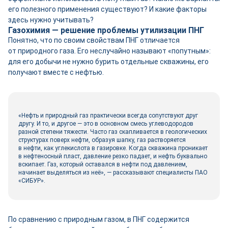
его полезного применения существуют? И какие факторы
здесь нужно учитывать?
Газохимия — решение проблемы утилизации ПНГ
Понятно, что по своим свой­ствам ПНГ отличается
от природного газа. Его неслучайно называют «попутным»:
для его добычи не нужно бурить отдельные скважины, его
получают вместе с нефтью.
«Нефть и природный газ практически всегда сопутствуют друг
другу. И то, и другое — это в основном смесь углеводородов
разной степени тяжести. Часто газ скапливается в геологических
структурах поверх нефти, образуя шапку, газ растворяется
в нефти, как углекислота в газировке. Когда скважина проникает
в нефтеносный пласт, давление резко падает, и нефть буквально
вскипает. Газ, который оставался в нефти под давлением,
начинает выделяться из неё», — рассказывают специалисты ПАО
«СИБУР».
По сравнению с природным газом, в ПНГ содержится