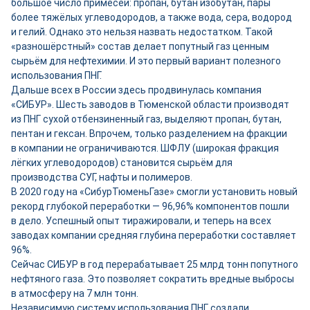
большое число примесей: пропан, бутан изобутан, пары
более тяжёлых углеводородов, а также вода, сера, водород
и гелий. Однако это нельзя назвать недостатком. Такой
«разношёрстный» состав делает попутный газ ценным
сырьём для нефтехимии. И это первый вариант полезного
использования ПНГ.
Дальше всех в России здесь продвинулась компания
«СИБУР». Шесть заводов в Тюменской области производят
из ПНГ сухой отбензиненный газ, выделяют пропан, бутан,
пентан и гексан. Впрочем, только разделением на фракции
в компании не ограничиваются. ШФЛУ (широкая фракция
лёгких углеводородов) становится сырьём для
производства СУГ, нафты и полимеров.
В 2020 году на «СибурТюменьГазе» смогли установить новый
рекорд глубокой переработки — 96,96% компонентов пошли
в дело. Успешный опыт тиражировали, и теперь на всех
заводах компании средняя глубина переработки составляет
96%.
Сейчас СИБУР в год перерабатывает 25 млрд тонн попутного
нефтяного газа. Это позволяет сократить вредные выбросы
в атмосферу на 7 млн тонн.
Независимую систему использования ПНГ создали