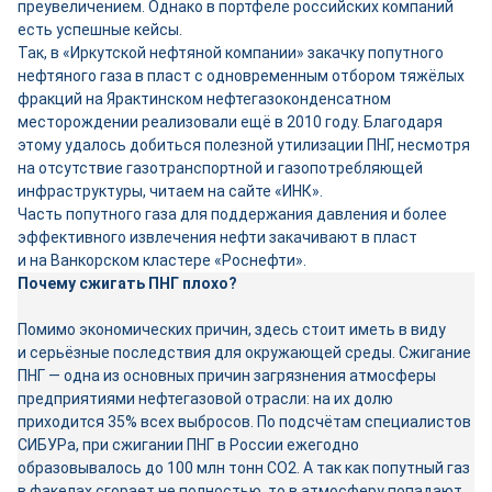
преувеличением. Однако в портфеле российских компаний
есть успешные кейсы.
Так, в «Иркутской нефтяной компании» закачку попутного
нефтяного газа в пласт с одновременным отбором тяжёлых
фракций на Ярактинском нефтегазоконденсатном
месторождении реализовали ещё в 2010 году. Благодаря
этому удалось добиться полезной утилизации ПНГ, несмотря
на отсутствие газотранспортной и газопотребляющей
инфраструктуры, читаем на сайте «ИНК».
Часть попутного газа для поддержания давления и более
эффективного извлечения нефти закачивают в пласт
и на Ванкорском кластере «Роснефти».
Почему сжигать ПНГ плохо?
Помимо экономических причин, здесь стоит иметь в виду
и серьёзные последствия для окружающей среды. Сжигание
ПНГ — одна из основных причин загрязнения атмосферы
предприятиями нефтегазовой отрасли: на их долю
приходится 35% всех выбросов. По подсчётам специалистов
СИБУРа, при сжигании ПНГ в России ежегодно
образовывалось до 100 млн тонн СО2. А так как попутный газ
в факелах сгорает не полностью, то в атмосферу попадают