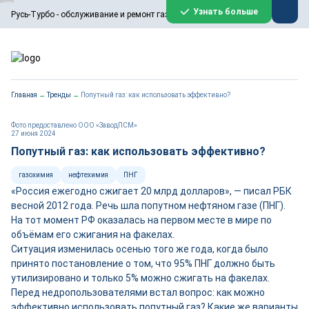
ООО «Русь-Турбо» занимается сервисом газовых и паровых
Узнать больше
Русь-Турбо - обслуживание и ремонт газовых паровых турбин
турбин, комплексным ремонтом, восстановлением,
техническим обслуживанием оборудования ТЭС,
зарубежных поршневых машин и компрессоров, которые
работают на нефтегазовых, нефтехимических,
металлургических и других предприятиях.
https://russturbo.ru/
Реклама. ООО «Русь-Турбо», ИНН 7802588950
Главная
→
Тренды
→
Попутный газ: как использовать эффективно?
erid: F7NfYUJCUneVdwPs4znf
Перейти на сайт
Закрыть
Фото предоставлено ООО «ЗаводПСМ»
27 июня 2024
Попутный газ: как использовать эффективно?
газохимия
нефтехимия
ПНГ
«Россия ежегодно сжигает 20 млрд долларов», — писал РБК
весной 2012 года. Речь шла попутном нефтяном газе (ПНГ).
На тот момент РФ оказалась на первом месте в мире по
объёмам его сжигания на факелах.
Ситуация изменилась осенью того же года, когда было
принято постановление о том, что 95% ПНГ должно быть
утилизировано и только 5% можно сжигать на факелах.
Перед недропользователями встал вопрос: как можно
эффективно использовать попутный газ? Какие же варианты