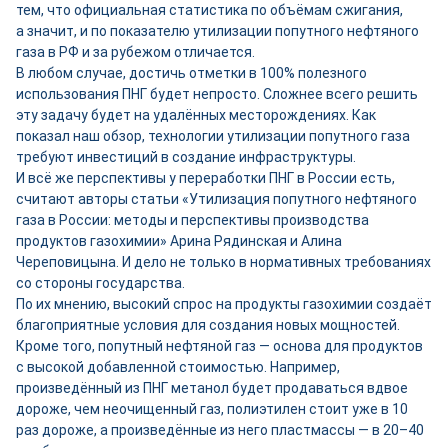
тем, что официальная статистика по объёмам сжигания,
а значит, и по показателю утилизации попутного нефтяного
газа в РФ и за рубежом отличается.
В любом случае, достичь отметки в 100% полезного
использования ПНГ будет непросто. Сложнее всего решить
эту задачу будет на удалённых месторождениях. Как
показал наш обзор, технологии утилизации попутного газа
требуют инвестиций в создание инфраструктуры.
И всё же перспективы у переработки ПНГ в России есть,
считают авторы статьи «Утилизация попутного нефтяного
газа в России: методы и перспективы производства
продуктов газохимии» Арина Рядинская и Алина
Череповицына. И дело не только в нормативных требованиях
со стороны государства.
По их мнению, высокий спрос на продукты газохимии создаёт
благоприятные условия для создания новых мощностей.
Кроме того, попутный нефтяной газ — основа для продуктов
с высокой добавленной стоимостью. Например,
произведённый из ПНГ метанол будет продаваться вдвое
дороже, чем неочищенный газ, полиэтилен стоит уже в 10
раз дороже, а произведённые из него пластмассы — в 20–40