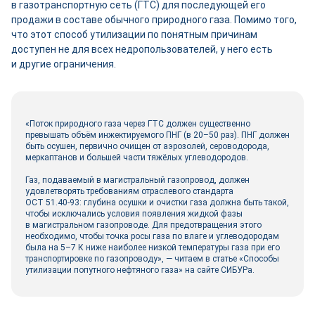
в газотранспортную сеть (ГТС) для последующей его
продажи в составе обычного природного газа. Помимо того,
что этот способ утилизации по понятным причинам
доступен не для всех недропользователей, у него есть
и другие ограничения.
«Поток природного газа через ГТС должен существенно
превышать объём инжектируемого ПНГ (в 20–50 раз). ПНГ должен
быть осушен, первично очищен от аэрозолей, сероводорода,
меркаптанов и большей части тяжёлых углеводородов.
Газ, подаваемый в магистральный газопровод, должен
удовлетворять требованиям отраслевого стандарта
ОСТ 51.40‑93: глубина осушки и очистки газа должна быть такой,
чтобы исключались условия появления жидкой фазы
в магистральном газопроводе. Для предотвращения этого
необходимо, чтобы точка росы газа по влаге и углеводородам
была на 5–7 К ниже наиболее низкой температуры газа при его
транспортировке по газопроводу», — читаем в статье «Способы
утилизации попутного нефтяного газа» на сайте СИБУРа.