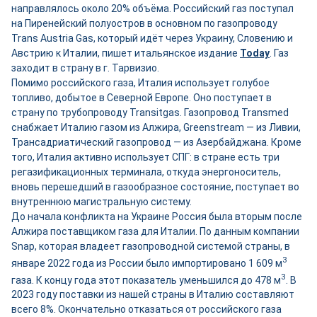
направлялось около 20% объёма. Российский газ поступал
на Пиренейский полуостров в основном по газопроводу
Trans Austria Gas, который идёт через Украину, Словению и
Австрию к Италии, пишет итальянское издание
Today
. Газ
заходит в страну в г. Тарвизио.
Помимо российского газа, Италия использует голубое
топливо, добытое в Северной Европе. Оно поступает в
страну по трубопроводу Transitgas. Газопровод Transmed
снабжает Италию газом из Алжира, Greenstream — из Ливии,
Трансадриатический газопровод — из Азербайджана. Кроме
того, Италия активно использует СПГ: в стране есть три
регазификационных терминала, откуда энергоноситель,
вновь перешедший в газообразное состояние, поступает во
внутреннюю магистральную систему.
До начала конфликта на Украине Россия была вторым после
Алжира поставщиком газа для Италии. По данным компании
Snap, которая владеет газопроводной системой страны, в
3
январе 2022 года из России было импортировано 1 609 м
3
газа. К концу года этот показатель уменьшился до 478 м
. В
2023 году поставки из нашей страны в Италию составляют
всего 8%. Окончательно отказаться от российского газа