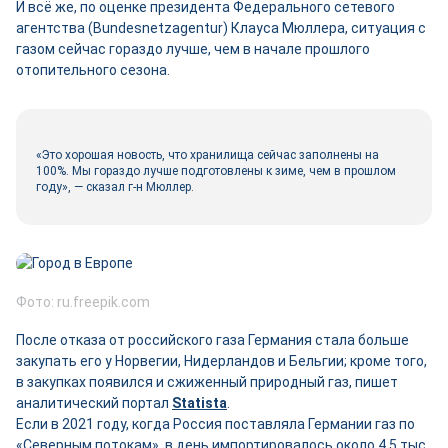
И всё же, по оценке президента Федерального сетевого
агентства (Bundesnetzagentur) Клауса Мюллера, ситуация с
газом сейчас гораздо лучше, чем в начале прошлого
отопительного сезона.
«Это хорошая новость, что хранилища сейчас заполнены на
100%. Мы гораздо лучше подготовлены к зиме, чем в прошлом
году», — сказал г-н Мюллер.
Фото: ru.freepik.com
После отказа от российского газа Германия стала больше
закупать его у Норвегии, Нидерландов и Бельгии; кроме того,
в закупках появился и сжиженный природный газ, пишет
аналитический портал
Statista
.
Если в 2021 году, когда Россия поставляла Германии газ по
«Северным потокам», в день импортировалось около 4,5 тыс.