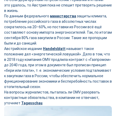
это удалось, то Австрия пока не спешит претворять решение
в жизнь.
По данным федерального
министерства
защиты климата,
потребление российского газа в абсолютных числах
сократилось на 20–60%, но поставки из России всё ещё
составляют основу импорта энергоносителей. Так, по итогам
сентября 80% газа закупили в России. Такие же пропорции
были и до санкций.
Австрийское издание
Handelsblatt
называет такое
положение дел «энергетической ловушкой». Дело в том, что
в 2018 году компания OMV продлила контракт с «Газпромом»
до 2040 года, при этом в документе был прописан принцип
«бери или плати», т. е. экономические условия подталкивают
к закупкам газа в России, чтобы обеспечить нормальное
функционирование экономики и бесперебойность поставок в
отопительный сезон.
На вопросы журналистов, пыталась ли OMV разорвать
контрактные обязательства, в компании не отвечают,
уточняет
Tagesschau
.