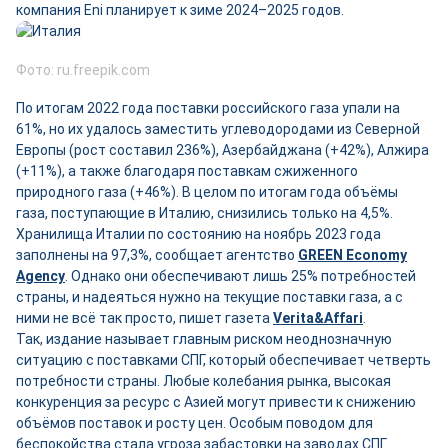
компания Eni планирует к зиме 2024–2025 годов.
Фото: ru.freepik.com
По итогам 2022 года поставки российского газа упали на
61%, но их удалось заместить углеводородами из Северной
Европы (рост составил 236%), Азербайджана (+42%), Алжира
(+11%), а также благодаря поставкам сжиженного
природного газа (+46%). В целом по итогам года объёмы
газа, поступающие в Италию, снизились только на 4,5%.
Хранилища Италии по состоянию на ноябрь 2023 года
заполнены на 97,3%, сообщает агентство
GREEN Economy
Agency
. Однако они обеспечивают лишь 25% потребностей
страны, и надеяться нужно на текущие поставки газа, а с
ними не всё так просто, пишет газета
Verita&Affari
.
Так, издание называет главным риском неоднозначную
ситуацию с поставками СПГ, который обеспечивает четверть
потребности страны. Любые колебания рынка, высокая
конкуренция за ресурс с Азией могут привести к снижению
объёмов поставок и росту цен. Особым поводом для
беспокойства стала угроза забастовки на заводах СПГ