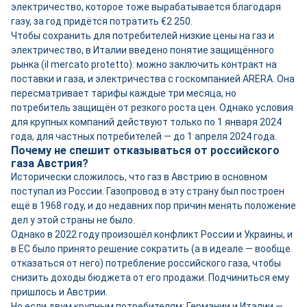
электричество, которое тоже вырабатывается благодаря
газу, за год придётся потратить €2 250.
Чтобы сохранить для потребителей низкие цены на газ и
электричество, в Италии введено понятие защищённого
рынка (il mercato protetto): можно заключить контракт на
поставки и газа, и электричества с госкомпанией ARERA. Она
пересматривает тарифы каждые три месяца, но
потребитель защищён от резкого роста цен. Однако условия
для крупных компаний действуют только по 1 января 2024
года, для частных потребителей — до 1 апреля 2024 года.
Почему не спешит отказываться от российского
газа Австрия?
Исторически сложилось, что газ в Австрию в основном
поступал из России. Газопровод в эту страну был построен
ещё в 1968 году, и до недавних пор причин менять положение
дел у этой страны не было.
Однако в 2022 году произошёл конфликт России и Украины, и
в ЕС было принято решение сократить (а в идеале — вообще
отказаться от него) потребление российского газа, чтобы
снизить доходы бюджета от его продажи. Подчиниться ему
пришлось и Австрии.
Но если двум крупным потребителям: Германии и Италии —