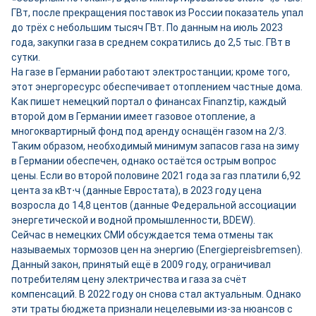
ГВт, после прекращения поставок из России показатель упал
до трёх с небольшим тысяч ГВт. По данным на июль 2023
года, закупки газа в среднем сократились до 2,5 тыс. ГВт в
сутки.
На газе в Германии работают электростанции; кроме того,
этот энергоресурс обеспечивает отоплением частные дома.
Как пишет немецкий портал о финансах Finanztip, каждый
второй дом в Германии имеет газовое отопление, а
многоквартирный фонд под аренду оснащён газом на 2/3.
Таким образом, необходимый минимум запасов газа на зиму
в Германии обеспечен, однако остаётся острым вопрос
цены. Если во второй половине 2021 года за газ платили 6,92
цента за кВт⋅ч (данные Евростата), в 2023 году цена
возросла до 14,8 центов (данные Федеральной ассоциации
энергетической и водной промышленности, BDEW).
Сейчас в немецких СМИ обсуждается тема отмены так
называемых тормозов цен на энергию (Energiepreisbremsen).
Данный закон, принятый ещё в 2009 году, ограничивал
потребителям цену электричества и газа за счёт
компенсаций. В 2022 году он снова стал актуальным. Однако
эти траты бюджета признали нецелевыми из-за нюансов с