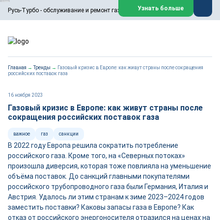
ООО «Русь-Турбо» занимается сервисом газовых и паровых
Узнать больше
Русь-Турбо - обслуживание и ремонт газовых паровых турбин
турбин, комплексным ремонтом, восстановлением,
техническим обслуживанием оборудования ТЭС,
зарубежных поршневых машин и компрессоров, которые
работают на нефтегазовых, нефтехимических,
металлургических и других предприятиях.
https://russturbo.ru/
Реклама. ООО «Русь-Турбо», ИНН 7802588950
Главная
→
Тренды
→
Газовый кризис в Европе: как живут страны после сокращения
erid: F7NfYUJCUneVdwPs4znf
российских поставок газа
Перейти на сайт
Закрыть
16 ноября 2023
Газовый кризис в Европе: как живут страны после
сокращения российских поставок газа
важное
газ
санкции
В 2022 году Европа решила сократить потребление
российского газа. Кроме того, на «Северных потоках»
произошла диверсия, которая тоже повлияла на уменьшение
объёма поставок. До санкций главными покупателями
российского трубопроводного газа были Германия, Италия и
Австрия. Удалось ли этим странам к зиме 2023–2024 годов
заместить поставки? Каковы запасы газа в Европе? Как
отказ от российского энергоносителя отразился на ценах на