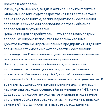
Chevron в Австралии.
Риски, пусть и низкие, видят в Алжире. Если конфликт на
Ближнем Востоке будет разрастаться и эта страна тоже
станет его участником, велика вероятность сокращения
поставок, а сейчас они обеспечивают треть объёмов
потребления внутри Италии.
Цена на газ для потребителей — это достаточно острый
вопрос. Газ широко используют не только частные
домохозяйства, но и промышленные предприятия, и для них
повышение стоимости может привести к сокращению
производства. В негативном сценарии повышение цены на
газ грозит итальянской экономике рецессией.
Пока худшие прогнозы не сбываются, но с началом
отопительного сезона цена на газ для потребителей
повысилась. Как пишет
Sky TG24
, в октябре повышение
составило 12%. Причина — увеличение оптовой цены на газ. И
всё-таки прошлогодние пиковые цены не достигнуты: для
частных лиц расходы обещают быть меньше на 14%, чем в
2022 году. По подсчётам экспертов издания, в год газовое
отопление обойдётся среднестатистической итальянской
семье в €1 486. Если считать вместе с расходами на