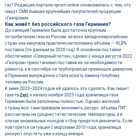
газ? Редакция портала nprom.online ознакомилась с тем, что
пишут СМИ бывших крупнейших покупателей продукции
«Газпрома».
Как живёт без российского газа Германия?
До санкций Германия была достаточно крупным
потребителем газа из России: из всех западноевропейских
стран она закупала практически половину объёма — 45,8%
поставок (по данным за 2020 год). В основном поставки
обеспечивал «Северный поток», однако с конца августа 2022
«Газпром» приостановил поставки из-за необходимости
ремонта, а в сентябре на трубопроводе произошла диверсия,
и Германия вынужденно стала искать замену голубому
топливу из России.
К зиме 2023–2024 годов ей удалось это сделать. Как пишет
газета
Zei
t
, к началу ноября 2023 года хранилища газа
Германии были заполнены полностью. Однако жителей
страны всё-таки призвали экономить ресурс: объёмы ПХГ
рассчитаны на среднестатистические температуры, а в
случае аномальных холодов отбор придётся увеличить. Если
повторится ситуация с морозами 2010 года, хранилища
рискуют опустеть уже к концу января.