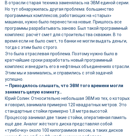
В отрасли старая техника заменялась на ЭВМ единой серии.
Но тут обнаружилась другая проблема: большинство
программных комплексов, работающих на «старых»
машинах, нужно было перенести на новые. Пришлось все
программы разрабатывать заново. Был такой программный
комплекс: расчёт смет для строительства скважин. В то
время если не было смет, то банки не могли выдать деньги,
тогда с этим было строго.
Это была отраслевая проблема. Поэтому нужно было в
кратчайшие сроки разработать новый программный
комплекс и внедрить его в нефтяных объединениях отрасли.
Этим мы и занимались, и справились с этой задачей
успешно.
— Приходилось слышать, что ЭВМ того времени могли
занимать целую комнату…
Юрий Солин: Относительно небольшая ЭВМ из тех, о которых
я говорил, занимала примерно 120 квадратных метров. Это
стандартные стойки примерно 1,8 метра высотой.
Процессор занимал две такие стойки, оперативная память
ещё две. Аналог жёсткого диска представлял собой
«тумбочку» около 100 килограммов весом, а таких дисков