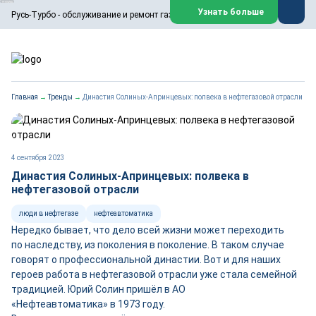
ООО «Русь-Турбо» занимается сервисом газовых и паровых
Узнать больше
Русь-Турбо - обслуживание и ремонт газовых паровых турбин
турбин, комплексным ремонтом, восстановлением,
техническим обслуживанием оборудования ТЭС,
зарубежных поршневых машин и компрессоров, которые
работают на нефтегазовых, нефтехимических,
металлургических и других предприятиях.
https://russturbo.ru/
Реклама. ООО «Русь-Турбо», ИНН 7802588950
Главная
→
Тренды
→
Династия Солиных-Апринцевых: полвека в нефтегазовой отрасли
erid: F7NfYUJCUneVdwPs4znf
Перейти на сайт
Закрыть
4 сентября 2023
Династия Солиных-Апринцевых: полвека в
нефтегазовой отрасли
люди в нефтегазе
нефтеавтоматика
Нередко бывает, что дело всей жизни может переходить
по наследству, из поколения в поколение. В таком случае
говорят о профессиональной династии. Вот и для наших
героев работа в нефтегазовой отрасли уже стала семейной
традицией. Юрий Солин пришёл в АО
«Нефтеавтоматика» в 1973 году.