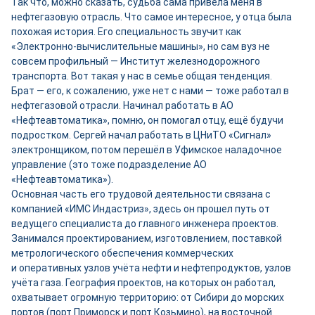
Так что, можно сказать, судьба сама привела меня в
нефтегазовую отрасль. Что самое интересное, у отца была
похожая история. Его специальность звучит как
«Электронно-вычислительные машины», но сам вуз не
совсем профильный — Институт железнодорожного
транспорта. Вот такая у нас в семье общая тенденция.
Брат — его, к сожалению, уже нет с нами — тоже работал в
нефтегазовой отрасли. Начинал работать в АО
«Нефтеавтоматика», помню, он помогал отцу, ещё будучи
подростком. Сергей начал работать в ЦНиТО «Сигнал»
электронщиком, потом перешёл в Уфимское наладочное
управление (это тоже подразделение АО
«Нефтеавтоматика»).
Основная часть его трудовой деятельности связана с
компанией «ИМС Индастриз», здесь он прошел путь от
ведущего специалиста до главного инженера проектов.
Занимался проектированием, изготовлением, поставкой
метрологического обеспечения коммерческих
и оперативных узлов учёта нефти и нефтепродуктов, узлов
учёта газа. География проектов, на которых он работал,
охватывает огромную территорию: от Сибири до морских
портов (порт Приморск и порт Козьмино), на восточной