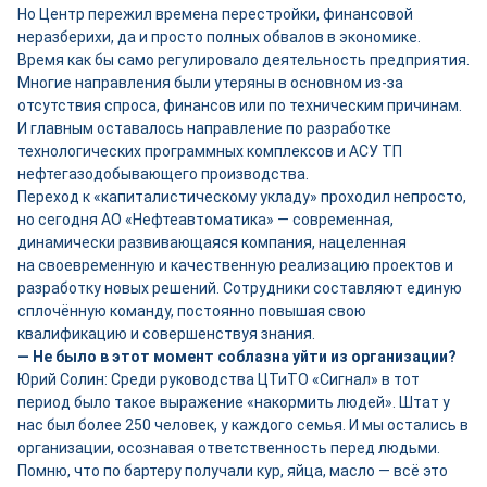
Но Центр пережил времена перестройки, финансовой
неразберихи, да и просто полных обвалов в экономике.
Время как бы само регулировало деятельность предприятия.
Многие направления были утеряны в основном из-за
отсутствия спроса, финансов или по техническим причинам.
И главным оставалось направление по разработке
технологических программных комплексов и АСУ ТП
нефтегазодобывающего производства.
Переход к «капиталистическому укладу» проходил непросто,
но сегодня АО «Нефтеавтоматика» — современная,
динамически развивающаяся компания, нацеленная
на своевременную и качественную реализацию проектов и
разработку новых решений. Сотрудники составляют единую
сплочённую команду, постоянно повышая свою
квалификацию и совершенствуя знания.
— Не было в этот момент соблазна уйти из организации?
Юрий Солин: Среди руководства ЦТиТО «Сигнал» в тот
период было такое выражение «накормить людей». Штат у
нас был более 250 человек, у каждого семья. И мы остались в
организации, осознавая ответственность перед людьми.
Помню, что по бартеру получали кур, яйца, масло — всё это