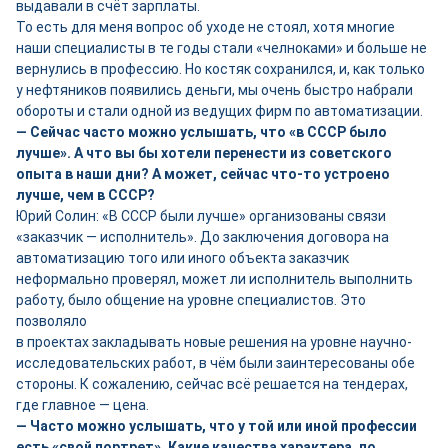
выдавали в счёт зарплаты.
То есть для меня вопрос об уходе не стоял, хотя многие
наши специалисты в те годы стали «челноками» и больше не
вернулись в профессию. Но костяк сохранился, и, как только
у нефтяников появились деньги, мы очень быстро набрали
обороты и стали одной из ведущих фирм по автоматизации.
— Сейчас часто можно услышать, что «в СССР было
лучше». А что вы бы хотели перенести из советского
опыта в наши дни? А может, сейчас что-то устроено
лучше, чем в СССР?
Юрий Солин: «В СССР были лучше» организованы связи
«заказчик — исполнитель». До заключения договора на
автоматизацию того или иного объекта заказчик
неформально проверял, может ли исполнитель выполнить
работу, было общение на уровне специалистов. Это
позволяло
в проектах закладывать новые решения на уровне научно-
исследовательских работ, в чём были заинтересованы обе
стороны. К сожалению, сейчас всё решается на тендерах,
где главное — цена.
— Часто можно услышать, что у той или иной профессии
есть «свой портрет». Какие качества характера, по