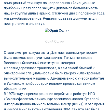
авиационный техникум по направлению «Авиационные
приборы». Сразу после защиты дипломов большая часть
нашей группы ушла в армию. Отслужив два с половиной года,
мы демобилизовались. Решили подавать документы для
поступления в институт.
Юрий Солин
Стали смотреть, куда идти. Для нас главным критерием
была возможность учиться заочно. Так мы попали во
Всесоюзный заочный институт инженеров
железнодорожного транспорта, а там самой близкой к
электронике специальностью были как раз «Электронные
вычислительные машины». Одновременно с учебой работал
в Уфимском приборостроительном производственном
объединении.
В 1973 году я принял решение перейти на работу в НПО
«Союзнефтеавтоматика», где организовывался Кустовой
информационно-вычислительный центр (КИВЦ). В это время
я учился в институте на отделении ЭВМ, так что это была