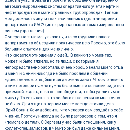
Здесь я участвовала в проекте по созданию и внедрению
автоматизированных систем оперативного учёта нефти и
нефтепродуктов в магистральных трубопроводах. Теперь
моя должность звучит как «начальник отдела внедрения
департамента ИАСУ (интегрированных автоматизированных
систем управления).
С уверенностью могу сказать, что сотрудники нашего
департамента объездили практически всю Россию, это было
большим опытом и для меня лично.
Что касается отношения людей… В каких-то моментах,
может, и было тяжело, но те люди, с которыми я
непосредственно работала, очень хорошо знали моего отца
и меня, и с ними никогда не было проблем в общении.
Единственное, отец был всегда очень занят. Чтобы о чём-то
с ним поговорить, мне нужно было вместе со всеми сидеть в
приёмной, ждать, пока он освободится, чтобы уделить мне
минуту. То есть какого-то особого отношения ко мне точно
не было. Для отца на первом месте всегда стояло дело.
Юрий Солин: Хочу добавить, что человек сам создаёт о себе
мнение. Поэтому никогда не было разговоров о том, что я
«помогаю детям». С Сергеем у нас были отношения, как у
коллег-специалистов, в чём-то он был даже сильнее меня.