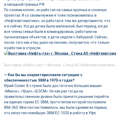
и западной границе РФ.
По словам коллег, он работал на самых крупных и сложных
проектах. И со своим мужем я тоже познакомилась в
«Нефтеавтоматике», он работал в том же департаменте, что
и я сейчас. Когда дочка была маленькой, был период, когда
все члены семьи были в командировках, работали на
пусконаладке объектов, а дети сидели с бабушкой. Сейчас,
после того как отец ушёл на пенсию, получается, что только
я работаю в отрасли.
Выставка «Нефть-газ» г. Москва . Стенд АО «Нефтеавтоматика»
— Как бы вы охарактеризовали ситуацию с
обеспеченностью ЭВМ в 1970-х годах?
Юрий Солин: В стране было достаточно больших машин:
«Минск», «Урал», «БЭСМ». Но как раз тогда на
правительственном уровне было принято решение перейти
на единую серию ЕС ЭВМ, прототипом которой послужила
IBM-360. Мне посчастливилось: мы были одними из первых,
кто запустил новейшую ЭВМ ЕС-1020 в работу в Уфе.