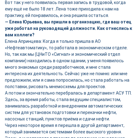
Вот так у него появилась первая запись в трудовой, когда
ему ещё не было 18 лет. Лена тоже приходила к нам на
практику, ей понравилось, и она решила остаться.
— Елена Юрьевна, вы пришли в организацию, где ваш отец
уже работал на руководящей должности. Как отнеслись к
вам коллеги?
Елена Апринцева: Когда я только пришла в АО
«Нефтеавтоматику», то работала в экономическом отделе.
Но, так как мы (ЦНиТО «Сигнал» и экономический отдел
компании) находились в одном здании, у меня появилось
много знакомых среди разработчиков, и мне стала
интересна их деятельность. Сейчас уже не помню: или мне
предложили, или я сама попросилась, но стала работать на
полставки, рисовать мнемосхемы для проектов.
А потом и окончательно перебралась в департамент АСУ ТП.
Здесь, за время работы, стала ведущим специалистом,
занималась разработкой и внедрением автоматических
систем для установок подготовки и перекачки нефти,
насосных станций, пунктов приёма и сдачи нефти.
Через некоторое время я перешла в другой департамент,
который занимается системами более высокого уровня.