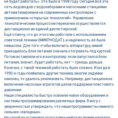
не будет работать». Это было в 1998 году. Сегодня вся эта
сеть водоводов с водозаборами и насосными станциями
автоматизирована на современных контроллерах с
применением «открытых технологий». Управление
технологическим процессом перекачки осуществляется
дистанционно из единой диспетчерской.
Ещё отмечу, что до этого мы работали с использованием
советской техники (МИКРНОДАТ), и надёжность её была
невысока. Для того чтобы включить аппаратуру, зимой
приходилось блок питания сначала отогревать под курткой.
Потом вставляли его в контроллер: если запустился блок
питания, значит, будет работать, нет — греешь дальше.
Конечно, с такой техникой работать было сложно. И когда в
1990-е годы появилась другая техника, многие задумки
наконец-то удалось реализовать. Например, дистанционное
включение насосных агрегатов цехов поддержки пластового
давления.
Наши специалисты быстро освоили новое оборудование и
системы программирования различных фирм. Я могу с
уверенностью утверждать, что наши программисты намного
сильнее «западных».
На одной из установок подготовки нефти во время наладки