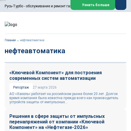
ООО «Русь-Турбо» занимается сервисом газовых и паровых
Узнать больше
Русь-Турбо - обслуживание и ремонт газовых паровых турбин
турбин, комплексным ремонтом, восстановлением,
техническим обслуживанием оборудования ТЭС,
зарубежных поршневых машин и компрессоров, которые
работают на нефтегазовых, нефтехимических,
металлургических и других предприятиях.
https://russturbo.ru/
Реклама. ООО «Русь-Турбо», ИНН 7802588950
Главная
→
нефтеавтоматика
erid: F7NfYUJCUneVdwPs4znf
нефтеавтоматика
Перейти на сайт
Закрыть
«Ключевой Компонент» для построения
современных систем автоматизации
Репортаж
27 марта 2026
АО «Хакель» работает на российском рынке более 20 лет. Долгое
время компания была известна прежде всего как производитель
устройств защиты от импульсных...
Решения в сфере защиты от импульсных
перенапряжений от компании «Ключевой
Компонент» на «Нефтегазе-2026»