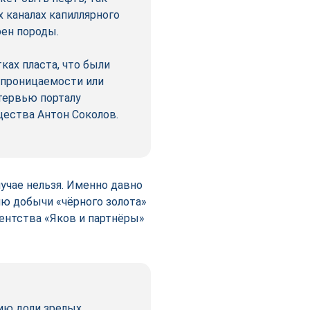
 каналах капиллярного
рен породы.
ках пласта, что были
 проницаемости или
нтервью порталу
бщества Антон Соколов.
лучае нельзя. Именно давно
 добычи «чёрного золота»
гентства «Яков и партнёры»
ию доли зрелых