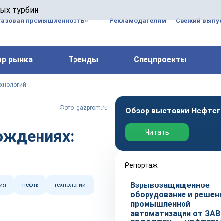
 паровых турбин, комплексным ремонтом, восстановлени
вых турбин
 компрессоров, которые работают на нефтегазовых, неф
газовая промышленность»
Рекламодателям
Свежий выпус
ор рынка
Тренды
Спецпроекты
ехнологий
Фото: gazprom.ru
Обзор выставки Нефтег
ождениях:
Читать
Репортаж
Взрывозащищенное
ия
нефть
технологии
оборудование и решен
промышленной
автоматизации от ЗА