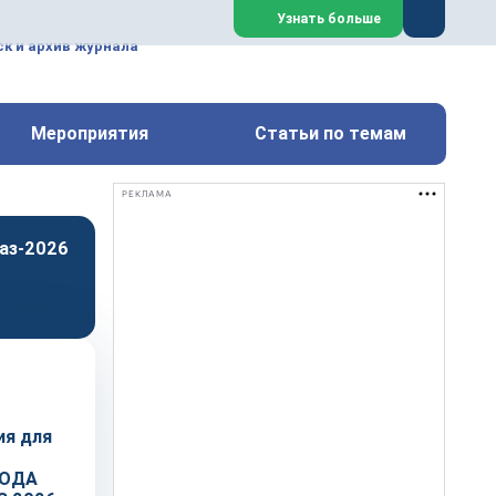
ем, техническим обслуживанием
Узнать больше
техимических, металлургических
к и архив журнала
Перейти на сайт
Закрыть
Мероприятия
Статьи по темам
РЕКЛАМА
аз-2026
ия для
ВОДА