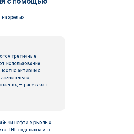
ия с помощью
 на зрелых
ются третичные
ют использование
хностно активных
т значительно
пасов», — рассказал
обычи нефти в рыхлых
а TNF поделился и. о.