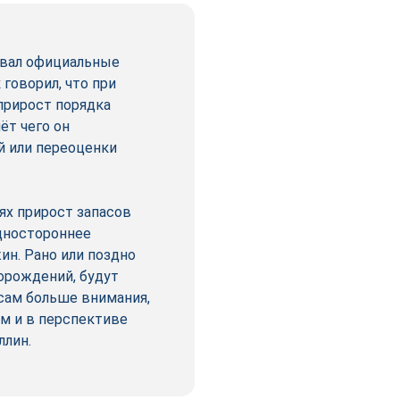
ковал официальные
говорил, что при
прирост порядка
ёт чего он
й или переоценки
ях прирост запасов
одностороннее
н. Рано или поздно
торождений, будут
осам больше внимания,
м и в перспективе
ллин.