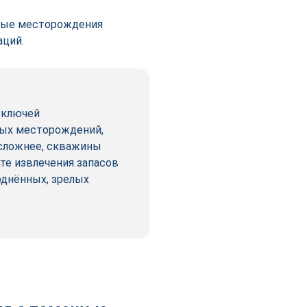
нные месторождения
аций.
 ключей
вых месторождений,
 сложнее, скважины
те извлечения запасов
днённых, зрелых