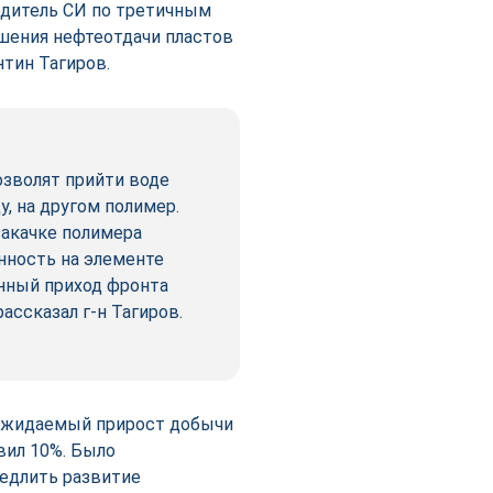
одитель СИ по третичным
шения нефтеотдачи пластов
тин Тагиров.
озволят прийти воде
у, на другом полимер.
закачке полимера
нность на элементе
енный приход фронта
ассказал г-н Тагиров.
 Ожидаемый прирост добычи
вил 10%. Было
медлить развитие