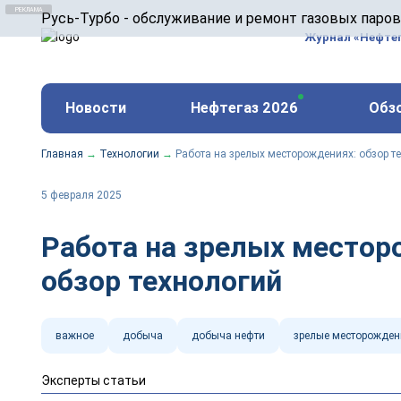
ООО «Русь-Турбо» занимается сервисом газовых и
Русь-Турбо - обслуживание и ремонт газовых паро
оборудования ТЭС, зарубежных поршневых машин и
Журнал «Нефте
и других предприятиях.
https://russturbo.ru/
Реклама. ООО «Русь-Турбо», ИНН 7802588950
Новости
Нефтегаз 2026
Обз
erid: F7NfYUJCUneVdwPs4znf
Главная
→
Технологии
→
Работа на зрелых месторождениях: обзор т
5 февраля 2025
Работа на зрелых местор
обзор технологий
важное
добыча
добыча нефти
зрелые месторожден
Эксперты статьи