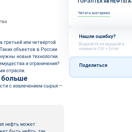
ГОРЭЛТЕХ на НЕФТЕГА
Читать материал
тва
Нашли ошибку?
а третьей или четвёртой
Выделите ее мышкой и
нажмите Ctrl + Enter
 Таких объектов в России
о нужны новые технологии.
имущества и ограничения?
Поделиться
и отрасли.
 больше
сти с извлечением сырья —
ая нефть может
жет быть нефть, так