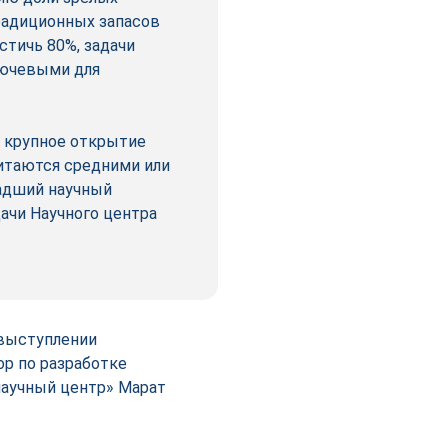
радиционных запасов
стичь 80%, задачи
лючевыми для
о крупное открытие
итаются средними или
адший научный
ачи Научного центра
 выступлении
ор по разработке
аучный центр» Марат