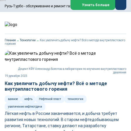
ООО «Русь-Турбо» занимается сервисом газовых и паровых
Узнать больше
Русь-Турбо - обслуживание и ремонт газовых паровых турбин
турбин, комплексным ремонтом, восстановлением,
техническим обслуживанием оборудования ТЭС,
зарубежных поршневых машин и компрессоров, которые
работают на нефтегазовых, нефтехимических,
металлургических и других предприятиях.
https://russturbo.ru/
Реклама. ООО «Русь-Турбо», ИНН 7802588950
Главная
→
Технологии
→
Как увеличить добычу нефти? Всё о методе внутрипластового
erid: F7NfYUJCUneVdwPs4znf
горения
Перейти на сайт
Закрыть
Доцент КФУ Александр Болотов в лаборатории по изучению внутрипластового
давления
19 декабря 2023
Как увеличить добычу нефти? Всё о методе
внутрипластового горения
важное
нефть
Нефтяной пласт
технологии
увеличение нефтеотдачи
Лёгкая нефть в России заканчивается, и добыча требует
развития новых технологий. В старом нефтедобывающем
регионе, Татарстане, ставку делают на разработку