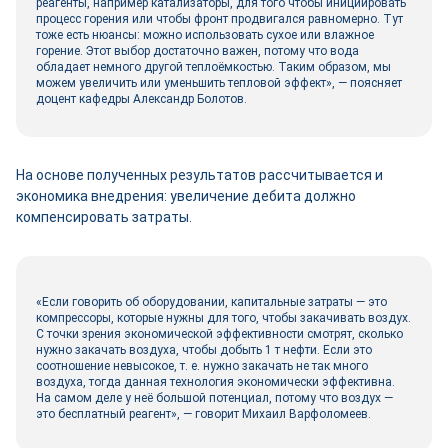
реагенты, например катализаторы, для того чтобы инициировать
процесс горения или чтобы фронт продвигался равномерно. Тут
тоже есть нюансы: можно использовать сухое или влажное
горение. Этот выбор достаточно важен, потому что вода
обладает немного другой теплоёмкостью. Таким образом, мы
можем увеличить или уменьшить тепловой эффект», — поясняет
доцент кафедры Александр Болотов.
На основе полученных результатов рассчитывается и
экономика внедрения: увеличение дебита должно
компенсировать затраты.
«Если говорить об оборудовании, капитальные затраты — это
компрессоры, которые нужны для того, чтобы закачивать воздух.
С точки зрения экономической эффективности смотрят, сколько
нужно закачать воздуха, чтобы добыть 1 т нефти. Если это
соотношение невысокое, т. е. нужно закачать не так много
воздуха, тогда данная технология экономически эффективна.
На самом деле у неё большой потенциал, потому что воздух —
это бесплатный реагент», — говорит Михаил Варфоломеев.