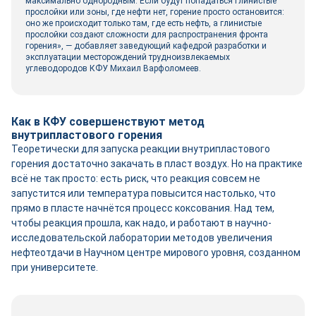
максимально однородным. Если будут попадаться глинистые
прослойки или зоны, где нефти нет, горение просто остановится:
оно же происходит только там, где есть нефть, а глинистые
прослойки создают сложности для распространения фронта
горения», — добавляет заведующий кафедрой разработки и
эксплуатации месторождений трудноизвлекаемых
углеводородов КФУ Михаил Варфоломеев.
Как в КФУ совершенствуют метод
внутрипластового горения
Теоретически для запуска реакции внутрипластового
горения достаточно закачать в пласт воздух. Но на практике
всё не так просто: есть риск, что реакция совсем не
запустится или температура повысится настолько, что
прямо в пласте начнётся процесс коксования. Над тем,
чтобы реакция прошла, как надо, и работают в научно-
исследовательской лаборатории методов увеличения
нефтеотдачи в Научном центре мирового уровня, созданном
при университете.