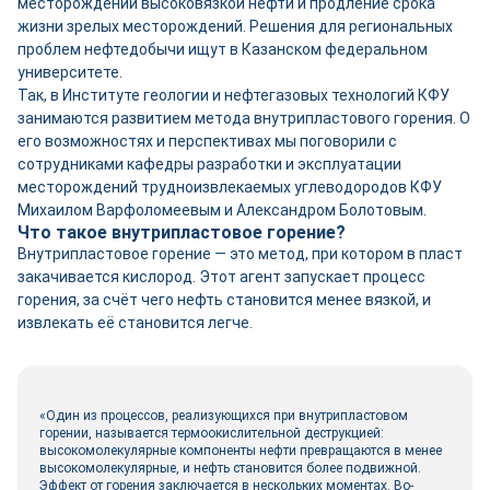
месторождений высоковязкой нефти и продление срока
жизни зрелых месторождений. Решения для региональных
проблем нефтедобычи ищут в Казанском федеральном
университете.
Так, в Институте геологии и нефтегазовых технологий КФУ
занимаются развитием метода внутрипластового горения. О
его возможностях и перспективах мы поговорили с
сотрудниками кафедры разработки и эксплуатации
месторождений трудноизвлекаемых углеводородов КФУ
Михаилом Варфоломеевым и Александром Болотовым.
Что такое внутрипластовое горение?
Внутрипластовое горение — это метод, при котором в пласт
закачивается кислород. Этот агент запускает процесс
горения, за счёт чего нефть становится менее вязкой, и
извлекать её становится легче.
«Один из процессов, реализующихся при внутрипластовом
горении, называется термоокислительной деструкцией:
высокомолекулярные компоненты нефти превращаются в менее
высокомолекулярные, и нефть становится более подвижной.
Эффект от горения заключается в нескольких моментах. Во-