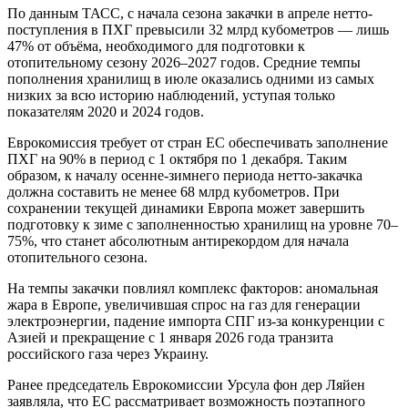
По данным ТАСС, с начала сезона закачки в апреле нетто-
поступления в ПХГ превысили 32 млрд кубометров — лишь
47% от объёма, необходимого для подготовки к
отопительному сезону 2026–2027 годов. Средние темпы
пополнения хранилищ в июле оказались одними из самых
низких за всю историю наблюдений, уступая только
показателям 2020 и 2024 годов.
Еврокомиссия требует от стран ЕС обеспечивать заполнение
ПХГ на 90% в период с 1 октября по 1 декабря. Таким
образом, к началу осенне-зимнего периода нетто-закачка
должна составить не менее 68 млрд кубометров. При
сохранении текущей динамики Европа может завершить
подготовку к зиме с заполненностью хранилищ на уровне 70–
75%, что станет абсолютным антирекордом для начала
отопительного сезона.
На темпы закачки повлиял комплекс факторов: аномальная
жара в Европе, увеличившая спрос на газ для генерации
электроэнергии, падение импорта СПГ из-за конкуренции с
Азией и прекращение с 1 января 2026 года транзита
российского газа через Украину.
Ранее председатель Еврокомиссии Урсула фон дер Ляйен
заявляла, что ЕС рассматривает возможность поэтапного