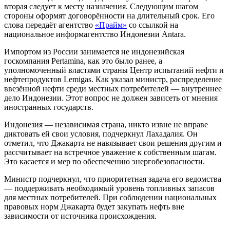
вторая следует к месту назначения. Следующим шагом
стороны оформят договорённости на длительный срок. Его
слова передаёт агентство
«Прайм»
со ссылкой на
национальное информагентство Индонезии Antara.
Импортом из России занимается не индонезийская
госкомпания Pertamina, как это было ранее, а
уполномоченный властями страны Центр испытаний нефти и
нефтепродуктов Lemigas. Как указал министр, распределение
ввезённой нефти среди местных потребителей — внутреннее
дело Индонезии. Этот вопрос не должен зависеть от мнения
иностранных государств.
Индонезия — независимая страна, никто извне не вправе
диктовать ей свои условия, подчеркнул Лахадалия. Он
отметил, что Джакарта не навязывает свои решения другим и
рассчитывает на встречное уважение к собственным шагам.
Это касается и мер по обеспечению энергобезопасности.
Министр подчеркнул, что приоритетная задача его ведомства
— поддерживать необходимый уровень топливных запасов
для местных потребителей. При соблюдении национальных
правовых норм Джакарта будет закупать нефть вне
зависимости от источника происхождения.