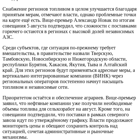
Снабжение регионов топливом в целом улучшается благодаря
принятым мерам, отмечают власти, однако проблемные точки
на карте ещё есть. Вице-премьер Александр Новак по итогам
совещания 5 августа подтвердил, что сложности с поставками
горючего остаются в регионах с высокой долей независимых
АЗС.
Среди субъектов, где ситуация по-прежнему требует
вмешательства, в правительстве назвали Тверскую,
Тамбовскую, Новосибирскую и Нижегородскую области,
республики Бурятия, Хакасия, Якутия, Тыва и Алтайский
край. Для этих регионов будут применяться адресные меры, а
вертикально интегрированные компании (ВИНК) через
региональных операторов постепенно начнут насыщать
топливом и независимые сети.
Приоритетом остаётся и обеспечение аграриев. Вице-премьер
заявил, что нефтяные компании уже получили необходимые
объемы топлива для сельхозработ на август. Кроме того, на
совещании подтвердили, что поставки в рамках северного
завоза идут по утверждённому графику. Власти продолжают
мониторить цены и обещают сохранить контроль над
ситуацией, сочетая административные и рыночные
механизмы.