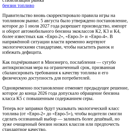
стабилизации рынка
бензин
топливо
Правительство вновь скорректировало правила игры на
топливном рынке. 5 августа было утверждено постановление,
которое до 1 июля 2027 года разрешает производство, импорт
и оборот автомобильного бензина экоклассов К2, К3 и К4,
более известных как «Евро-2», «Евро-3» и «Евро-4». В
напряжённой ситуации власти временно жертвуют
экологическими стандартами, чтобы насытить рынок и
избежать дефицита.
Как подчёркивают в Минэнерго, послабления — сугубо
антикризисная мера на ограниченный срок, призванная
сбалансировать требования к качеству топлива и его
физическую доступность для потребителей.
Одновременно постановление отменяет предыдущее решение,
которое до конца 2026 года допускало обращение бензина
класса К5 с повышенным содержанием серы.
Теперь все заправки будут указывать экологический класс
топлива (от «Евро-2» до «Евро-5»), чтобы водители смогли
сделать осознанный выбор — заливать более дешёвый, но
хуже очищенный бензин низких классов или предпочесть
стандартное качество.