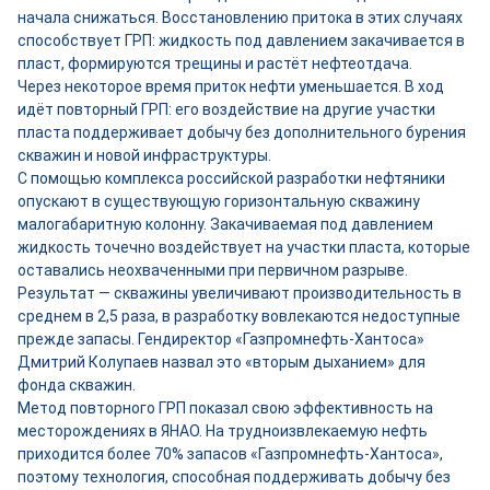
начала снижаться. Восстановлению притока в этих случаях
способствует ГРП: жидкость под давлением закачивается в
пласт, формируются трещины и растёт нефтеотдача.
Через некоторое время приток нефти уменьшается. В ход
идёт повторный ГРП: его воздействие на другие участки
пласта поддерживает добычу без дополнительного бурения
скважин и новой инфраструктуры.
С помощью комплекса российской разработки нефтяники
опускают в существующую горизонтальную скважину
малогабаритную колонну. Закачиваемая под давлением
жидкость точечно воздействует на участки пласта, которые
оставались неохваченными при первичном разрыве.
Результат — скважины увеличивают производительность в
среднем в 2,5 раза, в разработку вовлекаются недоступные
прежде запасы. Гендиректор «Газпромнефть-Хантоса»
Дмитрий Колупаев назвал это «вторым дыханием» для
фонда скважин.
Метод повторного ГРП показал свою эффективность на
месторождениях в ЯНАО. На трудноизвлекаемую нефть
приходится более 70% запасов «Газпромнефть-Хантоса»,
поэтому технология, способная поддерживать добычу без