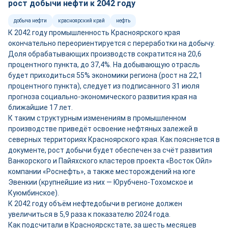
рост добычи нефти к 2042 году
добыча нефти
красноярский край
нефть
К 2042 году промышленность Красноярского края
окончательно переориентируется с переработки на добычу.
Доля обрабатывающих производств сократится на 20,6
процентного пункта, до 37,4%. На добывающую отрасль
будет приходиться 55% экономики региона (рост на 22,1
процентного пункта), следует из подписанного 31 июля
прогноза социально-экономического развития края на
ближайшие 17 лет.
К таким структурным изменениям в промышленном
производстве приведёт освоение нефтяных залежей в
северных территориях Красноярского края. Как поясняется в
документе, рост добычи будет обеспечен за счёт развития
Ванкорского и Пайяхского кластеров проекта «Восток Ойл»
компании «Роснефть», а также месторождений на юге
Эвенкии (крупнейшие из них — Юрубчено-Тохомское и
Куюмбинское).
К 2042 году объём нефтедобычи в регионе должен
увеличиться в 5,9 раза к показателю 2024 года.
Как подсчитали в Красноярскстате, за шесть месяцев