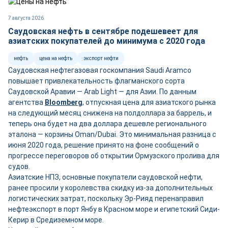
7 августа 2026
Саудовская нефть в сентябре подешевеет для
азиатских покупателей до минимума с 2020 года
нефть
цена на нефть
экспорт нефти
Саудовская нефтегазовая госкомпания Saudi Aramco
повышает привлекательность флагманского сорта
Саудовской Аравии — Arab Light — для Азии. По данным
агентства
Bloomberg
, отпускная цена для азиатского рынка
на следующий месяц снижена на полдоллара за баррель, и
теперь она будет на два доллара дешевле регионального
эталона — корзины Oman/Dubai. Это минимальная разница с
июня 2020 года, решение принято на фоне сообщений о
прогрессе переговоров об открытии Ормузского пролива для
судов.
Азиатские НПЗ, основные покупатели саудовской нефти,
ранее просили у королевства скидку из-за дополнительных
логистических затрат, поскольку Эр-Рияд перенаправил
нефтеэкспорт в порт Янбу в Красном море и египетский Сиди-
Керир в Средиземном море.