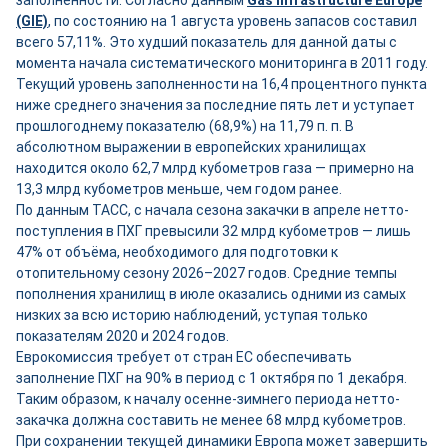
заполненности. Согласно данным
Gas Infrastructure Europe
(GIE)
, по состоянию на 1 августа уровень запасов составил
всего 57,11%. Это худший показатель для данной даты с
момента начала систематического мониторинга в 2011 году.
Текущий уровень заполненности на 16,4 процентного пункта
ниже среднего значения за последние пять лет и уступает
прошлогоднему показателю (68,9%) на 11,79 п. п. В
абсолютном выражении в европейских хранилищах
находится около 62,7 млрд кубометров газа — примерно на
13,3 млрд кубометров меньше, чем годом ранее.
По данным ТАСС, с начала сезона закачки в апреле нетто-
поступления в ПХГ превысили 32 млрд кубометров — лишь
47% от объёма, необходимого для подготовки к
отопительному сезону 2026–2027 годов. Средние темпы
пополнения хранилищ в июле оказались одними из самых
низких за всю историю наблюдений, уступая только
показателям 2020 и 2024 годов.
Еврокомиссия требует от стран ЕС обеспечивать
заполнение ПХГ на 90% в период с 1 октября по 1 декабря.
Таким образом, к началу осенне-зимнего периода нетто-
закачка должна составить не менее 68 млрд кубометров.
При сохранении текущей динамики Европа может завершить