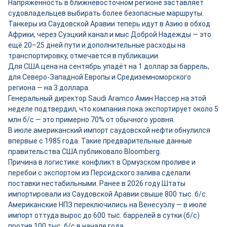
Напряжённость в ближневосточном регионе заставляет
судовладельцев выбирать более безопасные маршруты.
Танкеры из Саудовской Аравии теперь идут в Азию в обход
Африки, через Суэцкий канал и мыс Доброй Надежды — это
ещё 20–25 дней пути и дополнительные расходы на
транспортировку, отмечается в публикации.
Для США цена на сентябрь упадёт на 1 доллар за баррель,
для Северо-Западной Европы и Средиземноморского
региона — на 3 доллара.
Генеральный директор Saudi Aramco Амин Нассер на этой
неделе подтвердил, что компания пока экспортирует около 5
млн б/с — это примерно 70% от обычного уровня.
В июле американский импорт саудовской нефти обнулился
впервые с 1985 года. Такие предварительные данные
правительства США публиковало Bloomberg.
Причина в логистике: конфликт в Ормузском проливе и
перебои с экспортом из Персидского залива сделали
поставки нестабильными. Ранее в 2026 году Штаты
импортировали из Саудовской Аравии свыше 800 тыс. б/с.
Американские НПЗ переключились на Венесуэлу — в июле
импорт оттуда вырос до 600 тыс. баррелей в сутки (б/с)
против 100 тыс. б/с в начале года.