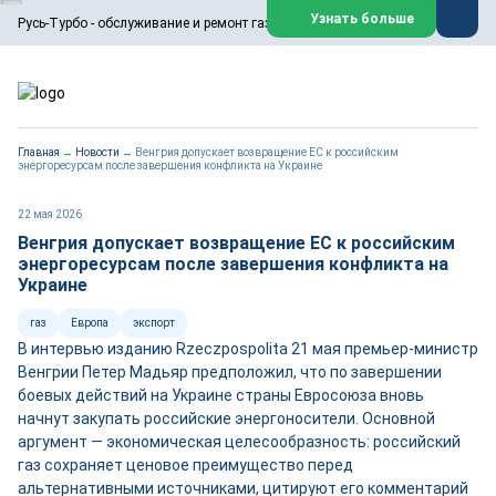
ООО «Русь-Турбо» занимается сервисом газовых и паровых
Узнать больше
Русь-Турбо - обслуживание и ремонт газовых паровых турбин
турбин, комплексным ремонтом, восстановлением,
техническим обслуживанием оборудования ТЭС,
зарубежных поршневых машин и компрессоров, которые
работают на нефтегазовых, нефтехимических,
металлургических и других предприятиях.
https://russturbo.ru/
Реклама. ООО «Русь-Турбо», ИНН 7802588950
Главная
→
Новости
→
Венгрия допускает возвращение ЕС к российским
erid: F7NfYUJCUneVdwPs4znf
энергоресурсам после завершения конфликта на Украине
Перейти на сайт
Закрыть
22 мая 2026
Венгрия допускает возвращение ЕС к российским
энергоресурсам после завершения конфликта на
Украине
газ
Европа
экспорт
В интервью изданию Rzeczpospolita 21 мая премьер-министр
Венгрии Петер Мадьяр предположил, что по завершении
боевых действий на Украине страны Евросоюза вновь
начнут закупать российские энергоносители. Основной
аргумент — экономическая целесообразность: российский
газ сохраняет ценовое преимущество перед
альтернативными источниками, цитируют его комментарий