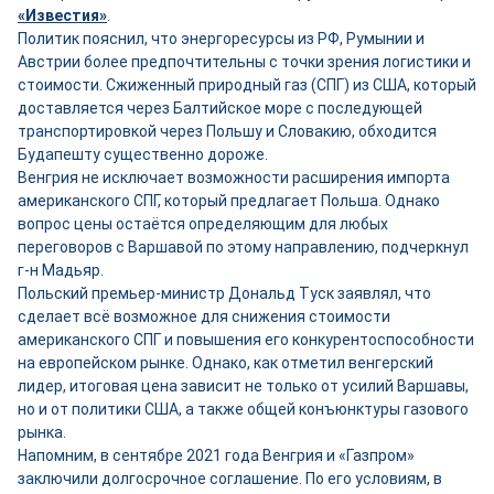
«Известия»
.
Политик пояснил, что энергоресурсы из РФ, Румынии и
Австрии более предпочтительны с точки зрения логистики и
стоимости. Сжиженный природный газ (СПГ) из США, который
доставляется через Балтийское море с последующей
транспортировкой через Польшу и Словакию, обходится
Будапешту существенно дороже.
Венгрия не исключает возможности расширения импорта
американского СПГ, который предлагает Польша. Однако
вопрос цены остаётся определяющим для любых
переговоров с Варшавой по этому направлению, подчеркнул
г-н Мадьяр.
Польский премьер-министр Дональд Туск заявлял, что
сделает всё возможное для снижения стоимости
американского СПГ и повышения его конкурентоспособности
на европейском рынке. Однако, как отметил венгерский
лидер, итоговая цена зависит не только от усилий Варшавы,
но и от политики США, а также общей конъюнктуры газового
рынка.
Напомним, в сентябре 2021 года Венгрия и «Газпром»
заключили долгосрочное соглашение. По его условиям, в