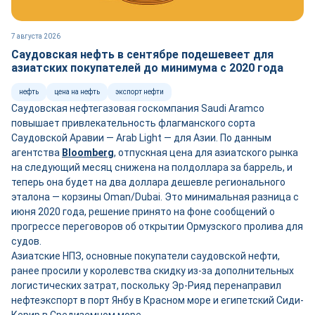
7 августа 2026
Саудовская нефть в сентябре подешевеет для
азиатских покупателей до минимума с 2020 года
нефть
цена на нефть
экспорт нефти
Саудовская нефтегазовая госкомпания Saudi Aramco
повышает привлекательность флагманского сорта
Саудовской Аравии — Arab Light — для Азии. По данным
агентства
Bloomberg
, отпускная цена для азиатского рынка
на следующий месяц снижена на полдоллара за баррель, и
теперь она будет на два доллара дешевле регионального
эталона — корзины Oman/Dubai. Это минимальная разница с
июня 2020 года, решение принято на фоне сообщений о
прогрессе переговоров об открытии Ормузского пролива для
судов.
Азиатские НПЗ, основные покупатели саудовской нефти,
ранее просили у королевства скидку из-за дополнительных
логистических затрат, поскольку Эр-Рияд перенаправил
нефтеэкспорт в порт Янбу в Красном море и египетский Сиди-