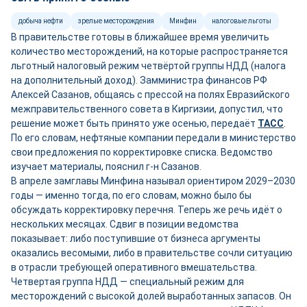
добыча нефти
зрелые месторождения
Минфин
налоговые льготы
В правительстве готовы в ближайшее время увеличить
количество месторождений, на которые распространяется
льготный налоговый режим четвёртой группы НДД (налога
на дополнительный доход). Замминистра финансов РФ
Алексей Сазанов, общаясь с прессой на полях Евразийского
межправительственного совета в Киргизии, допустил, что
решение может быть принято уже осенью, передаёт
ТАСС
.
По его словам, нефтяные компании передали в министерство
свои предложения по корректировке списка. Ведомство
изучает материалы, пояснил г-н Сазанов.
В апреле замглавы Минфина называл ориентиром 2029–2030
годы — именно тогда, по его словам, можно было бы
обсуждать корректировку перечня. Теперь же речь идёт о
нескольких месяцах. Сдвиг в позиции ведомства
показывает: либо поступившие от бизнеса аргументы
оказались весомыми, либо в правительстве сочли ситуацию
в отрасли требующей оперативного вмешательства.
Четвертая группа НДД — специальный режим для
месторождений с высокой долей выработанных запасов. Он