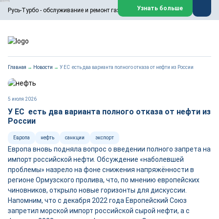
ООО «Русь-Турбо» занимается сервисом газовых и паровых
Узнать больше
Русь-Турбо - обслуживание и ремонт газовых паровых турбин
турбин, комплексным ремонтом, восстановлением,
техническим обслуживанием оборудования ТЭС,
зарубежных поршневых машин и компрессоров, которые
работают на нефтегазовых, нефтехимических,
металлургических и других предприятиях.
https://russturbo.ru/
Реклама. ООО «Русь-Турбо», ИНН 7802588950
Главная
→
Новости
→
У ЕС есть два варианта полного отказа от нефти из России
erid: F7NfYUJCUneVdwPs4znf
Перейти на сайт
Закрыть
5 июля 2026
У ЕС есть два варианта полного отказа от нефти из
России
Европа
нефть
санкции
экспорт
Европа вновь подняла вопрос о введении полного запрета на
импорт российской нефти. Обсуждение «наболевшей
проблемы» назрело на фоне снижения напряжённости в
регионе Ормузского пролива, что, по мнению европейских
чиновников, открыло новые горизонты для дискуссии.
Напомним, что с декабря 2022 года Европейский Союз
запретил морской импорт российской сырой нефти, а с