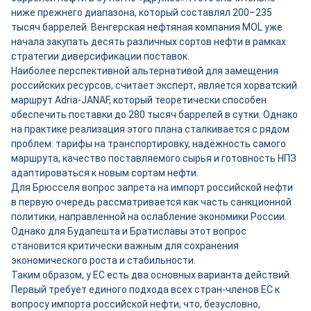
ниже прежнего диапазона, который составлял 200–235
тысяч баррелей. Венгерская нефтяная компания MOL уже
начала закупать десять различных сортов нефти в рамках
стратегии диверсификации поставок.
Наиболее перспективной альтернативой для замещения
российских ресурсов, считает эксперт, является хорватский
маршрут Adria-JANAF, который теоретически способен
обеспечить поставки до 280 тысяч баррелей в сутки. Однако
на практике реализация этого плана сталкивается с рядом
проблем: тарифы на транспортировку, надёжность самого
маршрута, качество поставляемого сырья и готовность НПЗ
адаптироваться к новым сортам нефти.
Для Брюсселя вопрос запрета на импорт российской нефти
в первую очередь рассматривается как часть санкционной
политики, направленной на ослабление экономики России.
Однако для Будапешта и Братиславы этот вопрос
становится критически важным для сохранения
экономического роста и стабильности.
Таким образом, у ЕС есть два основных варианта действий.
Первый требует единого подхода всех стран-членов ЕС к
вопросу импорта российской нефти, что, безусловно,