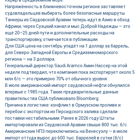
Керир в Средиземном море.
Напряжённость в ближневосточном регионе заставляет
судовладельцев выбирать более безопасные маршруты.
Танкеры из Саудовской Аравии теперь идут в Азию в обход
Африки, через Суэцкий канал и мыс Доброй Надежды — это
ещё 20–25 дней пути и дополнительные расходы на
транспортировку, отмечается в публикации.
Для США цена на сентябрь упадёт на 1 доллар за баррель,
для Северо-Западной Европы и Средиземноморского
региона — на 3 доллара.
Генеральный директор Saudi Aramco Амин Нассер на этой
неделе подтвердил, что компания пока экспортирует около 5
млн б/с — это примерно 70% от обычного уровня.
В июле американский импорт саудовской нефти обнулился
впервые с 1985 года. Такие предварительные данные
правительства США публиковало Bloomberg.
Причина в логистике: конфликт в Ормузском проливе и
перебои с экспортом из Персидского залива сделали
поставки нестабильными. Ранее в 2026 году Штаты
импортировали из Саудовской Аравии свыше 800 тыс. б/с.
Американские НПЗ переключились на Венесуэлу — в июле
импорт оттуда вырос до 600 тыс. баррелей в сутки (б/с)