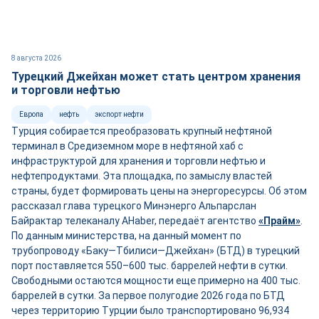
8 августа 2026
Турецкий Джейхан может стать центром хранения
и торговли нефтью
Европа
нефть
экспорт нефти
Турция собирается преобразовать крупный нефтяной
терминал в Средиземном море в нефтяной хаб с
инфраструктурой для хранения и торговли нефтью и
нефтепродуктами. Эта площадка, по замыслу властей
страны, будет формировать цены на энергоресурсы. Об этом
рассказал глава турецкого Минэнерго Альпарслан
Байрактар телеканалу AHaber, передаёт агентство
«Прайм»
.
По данным министерства, на данный момент по
трубопроводу «Баку—Тбилиси—Джейхан» (БТД) в турецкий
порт поставляется 550–600 тыс. баррелей нефти в сутки.
Свободными остаются мощности ещ
е
примерно на 400 тыс.
баррелей в сутки. За первое полугодие 2026 года по БТД
через территорию Турции было транспортировано 96,934