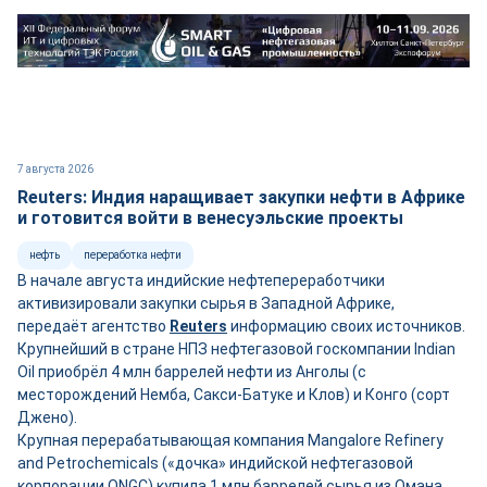
7 августа 2026
Reuters: Индия наращивает закупки нефти в Африке
и готовится войти в венесуэльские проекты
нефть
переработка нефти
В начале августа индийские нефтепереработчики
активизировали закупки сырья в Западной Африке,
передаёт агентство
Reuters
информацию своих источников.
Крупнейший в стране НПЗ нефтегазовой госкомпании Indian
Oil приобрёл 4 млн баррелей нефти из Анголы (с
месторождений Немба, Сакси-Батуке и Клов) и Конго (сорт
Джено).
Крупная перерабатывающая компания Mangalore Refinery
and Petrochemicals («дочка» индийской нефтегазовой
корпорации ONGC) купила 1 млн баррелей сырья из Омана.