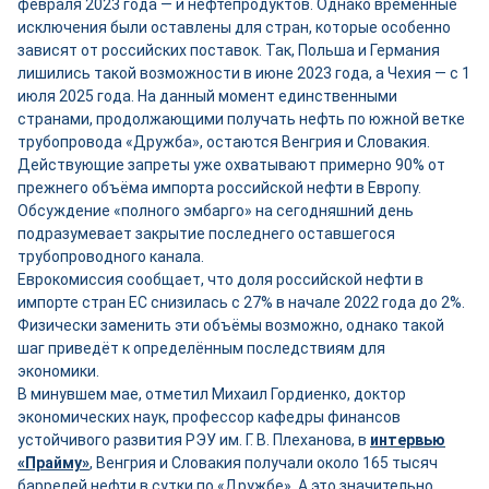
февраля 2023 года — и нефтепродуктов. Однако временные
исключения были оставлены для стран, которые особенно
зависят от российских поставок. Так, Польша и Германия
лишились такой возможности в июне 2023 года, а Чехия — с 1
июля 2025 года. На данный момент единственными
странами, продолжающими получать нефть по южной ветке
трубопровода «Дружба», остаются Венгрия и Словакия.
Действующие запреты уже охватывают примерно 90% от
прежнего объёма импорта российской нефти в Европу.
Обсуждение «полного эмбарго» на сегодняшний день
подразумевает закрытие последнего оставшегося
трубопроводного канала.
Еврокомиссия сообщает, что доля российской нефти в
импорте стран ЕС снизилась с 27% в начале 2022 года до 2%.
Физически заменить эти объёмы возможно, однако такой
шаг приведёт к определённым последствиям для
экономики.
В минувшем мае, отметил Михаил Гордиенко, доктор
экономических наук, профессор кафедры финансов
устойчивого развития РЭУ им. Г. В. Плеханова, в
интервью
«Прайму»
, Венгрия и Словакия получали около 165 тысяч
баррелей нефти в сутки по «Дружбе». А это значительно