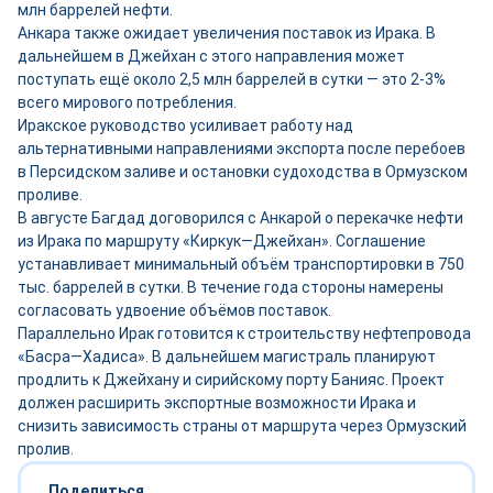
млн баррелей нефти.
Анкара также ожидает увеличения поставок из Ирака. В
дальнейшем в Джейхан с этого направления может
поступать ещё около 2,5 млн баррелей в сутки — это 2-3%
всего мирового потребления.
Иракское руководство усиливает работу над
альтернативными направлениями экспорта после перебоев
в Персидском заливе и остановки судоходства в Ормузском
проливе.
В августе Багдад договорился с Анкарой о перекачке нефти
из Ирака по маршруту «Киркук—Джейхан». Соглашение
устанавливает минимальный объём транспортировки в 750
тыс. баррелей в сутки. В течение года стороны намерены
согласовать удвоение объёмов поставок.
Параллельно Ирак готовится к строительству нефтепровода
«Басра—Хадиса». В дальнейшем магистраль планируют
продлить к Джейхану и сирийскому порту Банияс. Проект
должен расширить экспортные возможности Ирака и
снизить зависимость страны от маршрута через Ормузский
пролив.
Поделиться