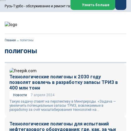
ООО «Русь-Турбо» занимается сервисом газовых и паровых
Узнать больше
Русь-Турбо - обслуживание и ремонт газовых паровых турбин
турбин, комплексным ремонтом, восстановлением,
техническим обслуживанием оборудования ТЭС,
зарубежных поршневых машин и компрессоров, которые
работают на нефтегазовых, нефтехимических,
металлургических и других предприятиях.
https://russturbo.ru/
Реклама. ООО «Русь-Турбо», ИНН 7802588950
Главная
→
полигоны
erid: F7NfYUJCUneVdwPs4znf
полигоны
Перейти на сайт
Закрыть
Технологические полигоны к 2030 году
позволят вовлечь в разработку запасы ТРИЗ в
400 млн тонн
Новости
7 апреля 2024
Такую задачу ставят на перспективу в Минприроды. «Задача —
увеличить потенциальные запасы ТРИЗ, вовлекаемые в
разработку за счёт масштабирования технологий на...
Технологические полигоны для испытаний
нефтегазового оборудования: где, как, за чьи