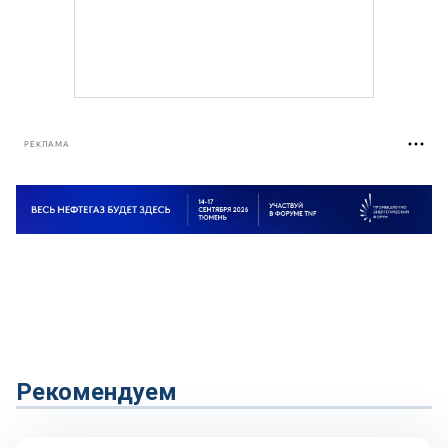
РЕКЛАМА
Рекомендуем
Репортаж