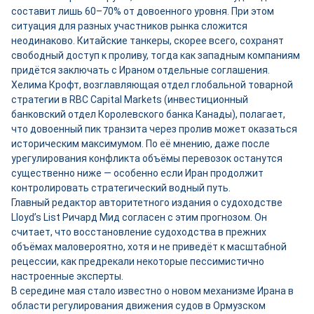
составит лишь 60–70% от довоенного уровня. При этом
ситуация для разных участников рынка сложится
неодинаково. Китайские танкеры, скорее всего, сохранят
свободный доступ к проливу, тогда как западным компаниям
придётся заключать с Ираном отдельные соглашения.
Хелима Крофт, возглавляющая отдел глобальной товарной
стратегии в RBC Capital Markets (инвестиционный
банковский отдел Королевского банка Канады), полагает,
что довоенный пик транзита через пролив может оказаться
историческим максимумом. По её мнению, даже после
урегулирования конфликта объёмы перевозок останутся
существенно ниже — особенно если Иран продолжит
контролировать стратегический водный путь.
Главный редактор авторитетного издания о судоходстве
Lloyd’s List Ричард Мид согласен с этим прогнозом. Он
считает, что восстановление судоходства в прежних
объёмах маловероятно, хотя и не приведёт к масштабной
рецессии, как предрекали некоторые пессимистично
настроенные эксперты.
В середине мая стало известно о новом механизме Ирана в
области регулирования движения судов в Ормузском