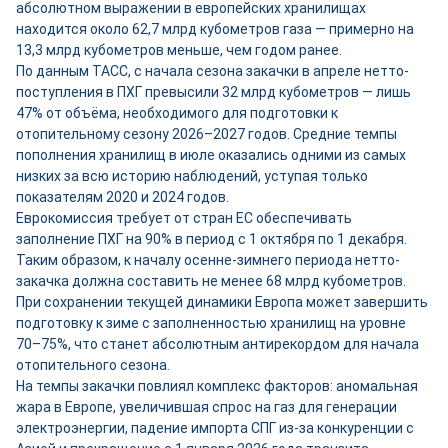
абсолютном выражении в европейских хранилищах
находится около 62,7 млрд кубометров газа — примерно на
13,3 млрд кубометров меньше, чем годом ранее.
По данным ТАСС, с начала сезона закачки в апреле нетто-
поступления в ПХГ превысили 32 млрд кубометров — лишь
47% от объёма, необходимого для подготовки к
отопительному сезону 2026–2027 годов. Средние темпы
пополнения хранилищ в июле оказались одними из самых
низких за всю историю наблюдений, уступая только
показателям 2020 и 2024 годов.
Еврокомиссия требует от стран ЕС обеспечивать
заполнение ПХГ на 90% в период с 1 октября по 1 декабря.
Таким образом, к началу осенне-зимнего периода нетто-
закачка должна составить не менее 68 млрд кубометров.
При сохранении текущей динамики Европа может завершить
подготовку к зиме с заполненностью хранилищ на уровне
70–75%, что станет абсолютным антирекордом для начала
отопительного сезона.
На темпы закачки повлиял комплекс факторов: аномальная
жара в Европе, увеличившая спрос на газ для генерации
электроэнергии, падение импорта СПГ из-за конкуренции с