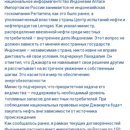
национальное информагентство Индонезии Antara.
Импортом из России занимается не индонезийская
госкомпания Pertamina, как это было ранее, а
уполномоченный властями страны Центр испытаний нефти и
нефтепродуктов Lemigas. Как указал министр,
распределение ввезённой нефти среди местных
потребителей — внутреннее дело Индонезии. Этот вопрос не
должен зависеть от мнения иностранных государств.
Индонезия — независимая страна, никто извне не вправе
диктовать ей свои условия, подчеркнул Лахадалия. Он
отметил, что Джакарта не навязывает свои решения другим
и рассчитывает на встречное уважение к собственным
шагам. Это касается и мер по обеспечению
энергобезопасности.
Министр подчеркнул, что приоритетная задача его
ведомства — поддерживать необходимый уровень
топливных запасов для местных потребителей. При
соблюдении национальных правовых норм Джакарта будет
закупать нефть вне зависимости от источника
происхождения.
Как сообщалось ранее, в рамках текущих договорённостей
Индонезия рассчитывает импортировать из России до 150