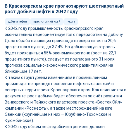
В Красноярском крае прогнозируют шестикратный
рост добычи нефти к 2042 году
добыча нефти
красноярский край
нефть
К 2042 году промышленность Красноярского края
окончательно переориентируется с переработки на добычу.
Доля обрабатывающих производств сократится на 20,6
процентного пункта, до 37,4%. На добывающую отрасль
будет приходиться 55% экономики региона (рост на 22,1
процентного пункта), следует из подписанного 31 июля
прогноза социально-экономического развития края на
ближайшие 17 лет.
К таким структурным изменениям в промышленном
производстве приведёт освоение нефтяных залежей в
северных территориях Красноярского края. Как поясняется в
документе, рост добычи будет обеспечен за счёт развития
Ванкорского и Пайяхского кластеров проекта «Восток Ойл»
компании «Роснефть», а также месторождений на юге
Эвенкии (крупнейшие из них — Юрубчено-Тохомское и
Куюмбинское).
К 2042 году объём нефтедобычи в регионе должен