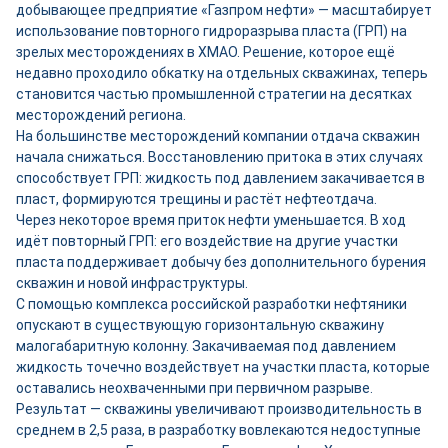
добывающее предприятие «Газпром нефти» — масштабирует
использование повторного гидроразрыва пласта (ГРП) на
зрелых месторождениях в ХМАО. Решение, которое ещё
недавно проходило обкатку на отдельных скважинах, теперь
становится частью промышленной стратегии на десятках
месторождений региона.
На большинстве месторождений компании отдача скважин
начала снижаться. Восстановлению притока в этих случаях
способствует ГРП: жидкость под давлением закачивается в
пласт, формируются трещины и растёт нефтеотдача.
Через некоторое время приток нефти уменьшается. В ход
идёт повторный ГРП: его воздействие на другие участки
пласта поддерживает добычу без дополнительного бурения
скважин и новой инфраструктуры.
С помощью комплекса российской разработки нефтяники
опускают в существующую горизонтальную скважину
малогабаритную колонну. Закачиваемая под давлением
жидкость точечно воздействует на участки пласта, которые
оставались неохваченными при первичном разрыве.
Результат — скважины увеличивают производительность в
среднем в 2,5 раза, в разработку вовлекаются недоступные