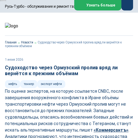
ООО «Русь-Турбо» занимается сервисом газовых и паровых
Узнать больше
Русь-Турбо - обслуживание и ремонт газовых паровых турбин
турбин, комплексным ремонтом, восстановлением,
техническим обслуживанием оборудования ТЭС,
зарубежных поршневых машин и компрессоров, которые
работают на нефтегазовых, нефтехимических,
металлургических и других предприятиях.
https://russturbo.ru/
Реклама. ООО «Русь-Турбо», ИНН 7802588950
Главная
→
Новости
→
Судоходство через Ормузский пролив вряд ли вернётся к
erid: F7NfYUJCUneVdwPs4znf
прежним объёмам
Перейти на сайт
Закрыть
1 июня 2026
Судоходство через Ормузский пролив вряд ли
вернётся к прежним объёмам
нефть
танкер
экспорт нефти
По оценке экспертов, на которую ссылается CNBC, после
завершения вооружённого конфликта в Иране объёмы
транспортировки нефти через Ормузский пролив могут не
восстановиться до прежних показателей. Западные
судовладельцы, опасаясь возобновления боевых действий и
потенциальных рисков сотрудничества с Тегераном, станут
искать альтернативные маршруты, пишет
«Коммерсантъ»
.
Аналитики прогнозируют, что интенсивность судоходства